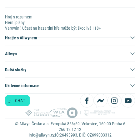
Hraj s rozumem
Herní plány
Varování: Účast na hazardní hře může být škodlivá | 18+
Hrajte s Allwynem
Allwyn
Další služby
Užitečné informace
CHAT
© Allwyn Česko a.s. Evropská 866/69, Vokovice, 160 00 Praha 6
266 12 12 12
info@allwyn.cz
IČ:26493993, DIČ: CZ699003312