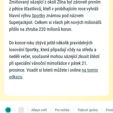
Zmiňovaný sázející z okolí Zlína byl zároveň prvním
z pětice šťastlivců, kteří v probíhajícím roce vyhráli
hlavní výhru
Sportky
známou pod názvem
Superjackpot. Celkem si všech pět nových milionářů
přišlo na zhruba 220 milionů korun.
Do konce roku zbývá ještě několik pravidelných
losování Sportky, která připadají vždy na středu a
neděli večer, současně mohou sázející zkusit štěstí
při speciální vánoční mimořádce v pátek 21.
prosince. Vsadit si loterii můžete i online
na tomto
odkazu
.
Allwyn svět
Pro média
Tiskové zprávy
Pros