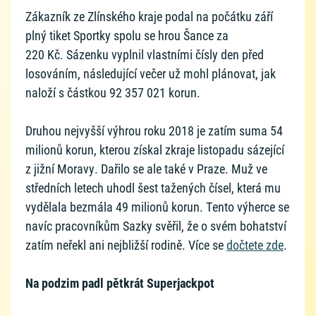
Zákazník ze Zlínského kraje podal na počátku září
plný tiket Sportky spolu se hrou Šance za
220 Kč. Sázenku vyplnil vlastními čísly den před
losováním, následující večer už mohl plánovat, jak
naloží s částkou 92 357 021 korun.
Druhou nejvyšší výhrou roku 2018 je zatím suma 54
milionů korun, kterou získal zkraje listopadu sázející
z jižní Moravy. Dařilo se ale také v Praze. Muž ve
středních letech uhodl šest tažených čísel, která mu
vydělala bezmála 49 milionů korun. Tento výherce se
navíc pracovníkům Sazky svěřil, že o svém bohatství
zatím neřekl ani nejbližší rodině. Více se
dočtete zde
.
Na podzim padl pětkrát Superjackpot