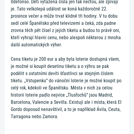
Ildefonso. Děti vytažená čísla jen tak nečtou, ale zpívají
je. Tato velkolepá událost se koná každoročně 22.
prosince večer a může trvat klidně tři hodiny. V tu dobu
sedí celé Španělsko před televizemi a čeká, zda padne
zrovna těch pět čísel z jejich tiketu a budou to právě oni,
kteří vyhrají hlavní cenu, nebo alespoň některou z mnoha
další automatických výher.
Cena tiketu je 200 eur a aby byla loterie dostupná všem,
je možné si koupit desetinu tiketu a o výhru se pak
podělit s ostatními devíti šťastlivci se stejným číslem
tiketu. „Vstupenku“ do vánoční loterie je možné koupit po
celý rok, kdekoli ve Španělsku. Města v nich za celou
historii loterie padlo nejvíce „Tlusťochů“ jsou Madrid,
Barcelona, Valencie a Sevilla. Existují ale i místa, která El
Gordo doposud nenavštívil, a to je například Ávila, Ceuta,
Tarragona nebo Zamora.