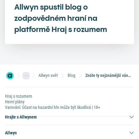
Allwyn spustil blog o
zodpovědném hraní na
platformě Hraj s rozumem
Allwyn svět
Blog
Znáte ty nejznámější vánoční loterie? Španělsku vévodí El Gordo a Weihnachtslotterie v Německu
Hraj s rozumem
Herní plány
Varování: Účast na hazardní hře může být škodlivá | 18+
Hrajte s Allwynem
Allwyn