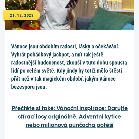
21. 12. 2023
Vánoce jsou obdobím radosti, lásky a očekávání.
Vyhrát pohádkový jackpot, a mít tak ještě
radostnější budoucnost, zkouší v tuto dobu spousta
lidí po celém světě. Kdy jindy by totiž mělo štěstí
přát než v tak magickém období, jakým Vánoce
bezesporu jsou.
Přečtěte si také: Vánoční inspirace: Darujte
stírací losy originálně. Adventní kytice
nebo milionová punčocha potěší