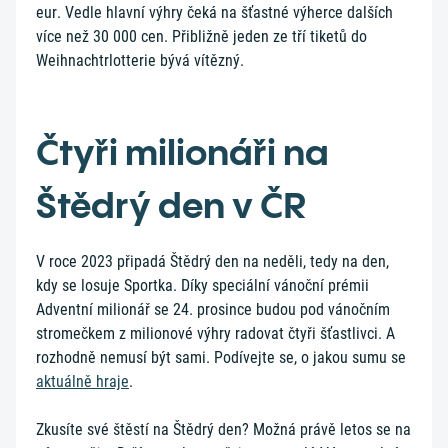
eur. Vedle hlavní výhry čeká na šťastné výherce dalších
více než 30 000 cen. Přibližně jeden ze tří tiketů do
Weihnachtrlotterie bývá vítězný.
Čtyři milionáři na
Štědrý den v ČR
V roce 2023 připadá Štědrý den na neděli, tedy na den,
kdy se losuje Sportka. Díky speciální vánoční prémii
Adventní milionář se 24. prosince budou pod vánočním
stromečkem z milionové výhry radovat čtyři šťastlivci. A
rozhodně nemusí být sami. Podívejte se, o jakou sumu se
aktuálně hraje
.
Zkusíte své štěstí na Štědrý den? Možná právě letos se na