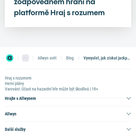
zodpovědném hraní na
platformě Hraj s rozumem
Allwyn svět
Blog
Vymyslel, jak získat jackpot, a vyhrál už čtrnáctkrát
Hraj s rozumem
Herní plány
Varování: Účast na hazardní hře může být škodlivá | 18+
Hrajte s Allwynem
Allwyn
Další služby