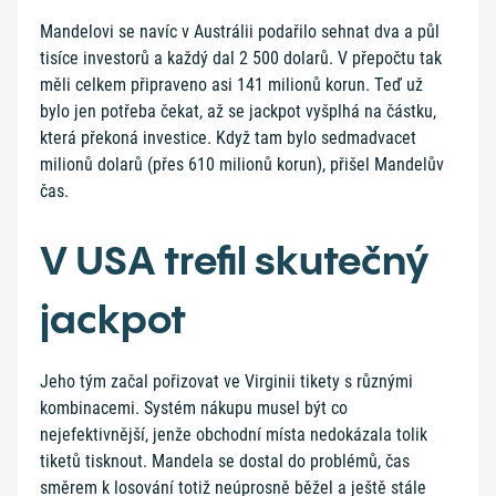
Mandelovi se navíc v Austrálii podařilo sehnat dva a půl
tisíce investorů a každý dal 2 500 dolarů. V přepočtu tak
měli celkem připraveno asi 141 milionů korun. Teď už
bylo jen potřeba čekat, až se jackpot vyšplhá na částku,
která překoná investice. Když tam bylo sedmadvacet
milionů dolarů (přes 610 milionů korun), přišel Mandelův
čas.
V USA trefil skutečný
jackpot
Jeho tým začal pořizovat ve Virginii tikety s různými
kombinacemi. Systém nákupu musel být co
nejefektivnější, jenže obchodní místa nedokázala tolik
tiketů tisknout. Mandela se dostal do problémů, čas
směrem k losování totiž neúprosně běžel a ještě stále