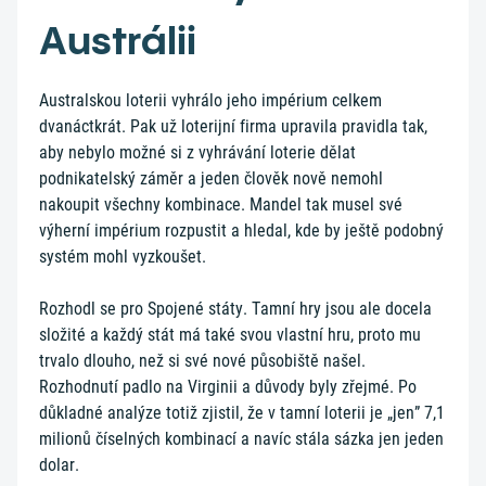
Austrálii
Australskou loterii vyhrálo jeho impérium celkem
dvanáctkrát. Pak už loterijní firma upravila pravidla tak,
aby nebylo možné si z vyhrávání loterie dělat
podnikatelský záměr a jeden člověk nově nemohl
nakoupit všechny kombinace. Mandel tak musel své
výherní impérium rozpustit a hledal, kde by ještě podobný
systém mohl vyzkoušet.
Rozhodl se pro Spojené státy. Tamní hry jsou ale docela
složité a každý stát má také svou vlastní hru, proto mu
trvalo dlouho, než si své nové působiště našel.
Rozhodnutí padlo na Virginii a důvody byly zřejmé. Po
důkladné analýze totiž zjistil, že v tamní loterii je „jen” 7,1
milionů číselných kombinací a navíc stála sázka jen jeden
dolar.