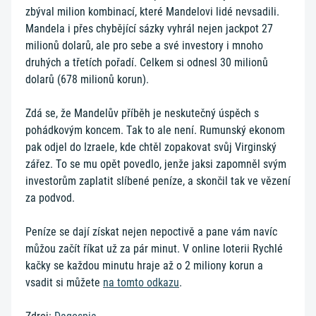
zbýval milion kombinací, které Mandelovi lidé nevsadili.
Mandela i přes chybějící sázky vyhrál nejen jackpot 27
milionů dolarů, ale pro sebe a své investory i mnoho
druhých a třetích pořadí. Celkem si odnesl 30 milionů
dolarů (678 milionů korun).
Zdá se, že Mandelův příběh je neskutečný úspěch s
pohádkovým koncem. Tak to ale není. Rumunský ekonom
pak odjel do Izraele, kde chtěl zopakovat svůj Virginský
zářez. To se mu opět povedlo, jenže jaksi zapomněl svým
investorům zaplatit slíbené peníze, a skončil tak ve vězení
za podvod.
Peníze se dají získat nejen nepoctivě a pane vám navíc
můžou začít říkat už za pár minut. V online loterii Rychlé
kačky se každou minutu hraje až o 2 miliony korun a
vsadit si můžete
na tomto odkazu
.