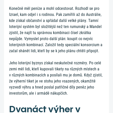
Konečně měl peníze a mohl odcestovat. Rozhodl se pro
Izrael, kam odjel i s rodinou. Pak zamířili až do Austrálie,
kde získal občanství a spřádal další velké plány. Tamní
loterijní systém byl složitější než ten rumunský a Mandel
zjistil, že najít tu správnou kombinaci čísel zkrátka
nepůjde. Vymyslel proto další plán: koupit co nejvíc
loterijních kombinací. Založil tedy speciální konsorcium a
začal shánět lidi, kteří by se k jeho plánu chtěli připojit.
Jeho loterijní byznys získal neskutečné rozměry. Po celé
zemi měl lidi, kteří kupovali tikety na různých místech a
v různých kombinacích a posílali mu je domů. Když zjistil,
že výherní tiket je ve stohu jeho vsazených, okamžitě
vyzvedl výhru a hned poslal patřičné díly peněz jeho
investorům, ale i armádě nákupčích.
Dvanáct výher v