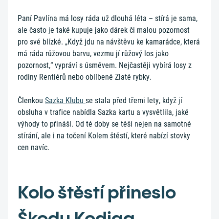
Paní Pavlína má losy ráda už dlouhá léta – stírá je sama,
ale často je také kupuje jako dárek či malou pozornost
pro své blízké. „Když jdu na návštěvu ke kamarádce, která
má ráda růžovou barvu, vezmu jí růžový los jako
pozornost,“ vypráví s úsměvem. Nejčastěji vybírá losy z
rodiny Rentiérů nebo oblíbené Zlaté rybky.
Členkou
Sazka Klubu
se stala před třemi lety, když jí
obsluha v trafice nabídla Sazka kartu a vysvětlila, jaké
výhody to přináší. Od té doby se těší nejen na samotné
stírání, ale i na točení Kolem štěstí, které nabízí stovky
cen navíc.
Kolo štěstí přineslo
Škodu Kodiaq