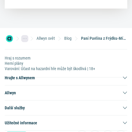
Allwyn svět
Blog
Paní Pavlína z Frýdku-Místku vyhrála v Sazka Klubu Škodu Kodiaq Sportline
Hraj s rozumem
Herní plány
Varování: Účast na hazardní hře může být škodlivá | 18+
Hrajte s Allwynem
Allwyn
Další služby
Užitečné informace