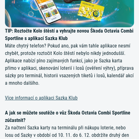
TIP: Roztočte Kolo štěstí a vyhrajte novou Škoda Octavia Combi
Sportline s aplikací Sazka Klub
Máte chytrý telefon? Pokud ano, pak vám tahle aplikace nesmí
chybět, protože roztočit Kolo štěstí nebylo nikdy jednodušší.
Aplikace nabízí plno zajímavých funkcí, jako je Sazka karta
přímo v aplikaci, skenování loterií i losů (ověření výhry), příprava
sázky pro terminál, historii vsazených tiketů i losů, kalendář akcí
a mnoho dalšího.
Více informací o aplikaci Sazka Klub
A jak se můžete
soutěže o vůz Škoda Octavia Combi Sportline
zúčastnit
?
Za načtení Sazka karty na terminálu při nákupu loterie, nebo
losu od Sazky v období od 10. 11. do 6. 12. obdržíte druhý den