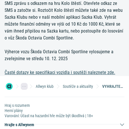
SMS zprávu s odkazem na hru Kolo štěstí. Otevřete odkaz ze
SMS a zatočte si. Roztočit Kolo štěstí můžete také zde na webu
Sazka Klubu nebo v naší mobilní aplikaci Sazka Klub. Vyhrát
můžete finanční odměny ve výši od 10 Kč do 1000 Kč, které se
vám ihned připíšou na Sazka kartu, nebo postoupíte do losování
o vůz Škoda Octavia Combi Sportline.
Výherce vozu Škoda Octavia Combi Sportline vylosujeme a
zveřejníme ve středu 10. 12. 2025
Časté dotazy ke specifikaci vozidla i soutěži naleznete zde.
Allwyn klub
Soutěže a aktuality
VYHRAJTE NA KOLE ŠTĚSTÍ ŠKODA OCTAVIA COMBI SPORTLINE
Hraj s rozumem
Herní plány
Varování: Účast na hazardní hře může být škodlivá | 18+
Hrajte s Allwynem