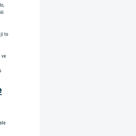
lo,
li
jí to
 ve
s
e
yste