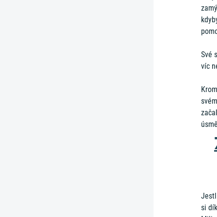
zamýš
kdyb
pomoc
Své s
víc 
Krom
svém
začal
úsmě
Jestl
si dí