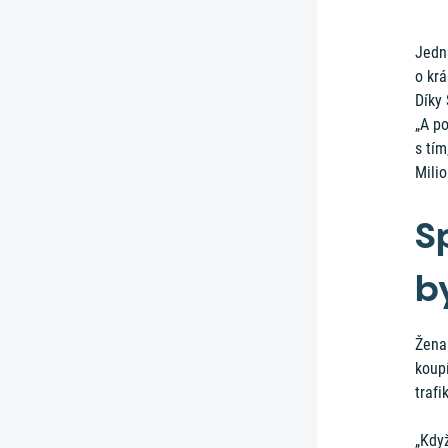
Jedna
o kr
Díky 
„A p
s tím
Mili
S
b
Žena 
koupí
trafi
„Když