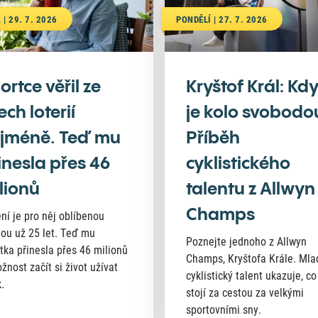
 | 29. 7. 2026
PONDĚLÍ | 27. 7. 2026
ortce věřil ze
Kryštof Král: Kd
ech loterií
je kolo svobodo
jméně. Teď mu
Příběh
inesla přes 46
cyklistického
lionů
talentu z Allwyn
Champs
ní je pro něj oblíbenou
nou už 25 let. Teď mu
Poznejte jednoho z Allwyn
tka přinesla přes 46 milionů
Champs, Kryštofa Krále. Mla
žnost začít si život užívat
cyklistický talent ukazuje, co
.
stojí za cestou za velkými
sportovními sny.