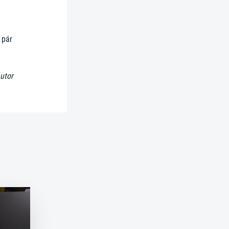
 pár
utor