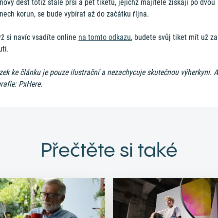
nový déšť totiž stále prší a pět tiketů, jejichž majitelé získají po dvou
nech korun, se bude vybírat až do začátku října.
ž si navíc vsadíte online
na tomto odkazu
, budete svůj tiket mít už za
utí.
ek ke článku je pouze ilustrační a nezachycuje skutečnou výherkyni. A
rafie: PxHere.
Přečtěte si také