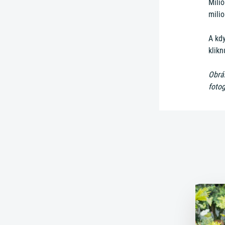
Milio
milio
A kdy
klikn
Obráz
fotog