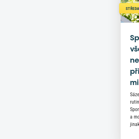
STŘEDA
Sp
vš
ne
př
mi
Sáze
ruti
Spor
a mo
jinak