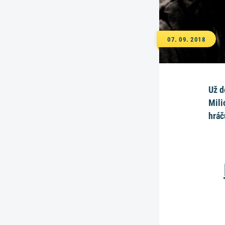
07. 09. 2018
Už d
Mili
hráč