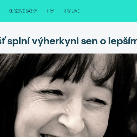
KURZOVÉ SÁZKY
HRY
HRY LIVE
ť splní výherkyni sen o lepš