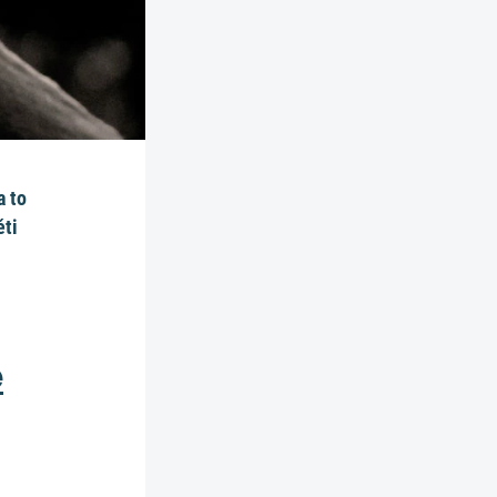
a to
ěti
e