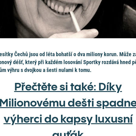
esítky Čechů jsou od léta bohatší o dva miliony korun. Může z
onový déšť, který při každém losování Sportky rozdává hned p
ům výhru s dvojkou a šesti nulami k tomu.
Přečtěte si také: Díky
Milionovému dešti spadn
výherci do kapsy luxusní
auťák