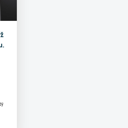
yž
u.
dý