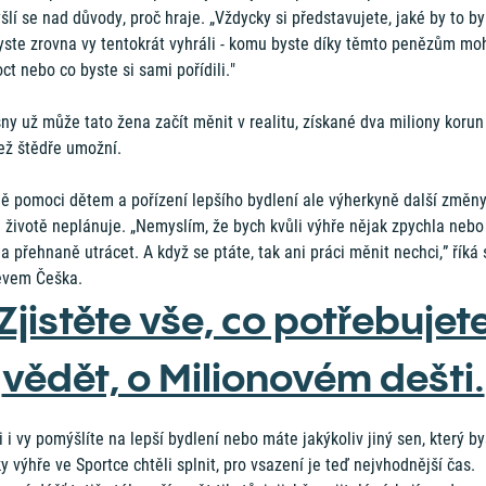
lí se nad důvody, proč hraje. „Vždycky si představujete, jaké by to by
yste zrovna vy tentokrát vyhráli - komu byste díky těmto penězům moh
t nebo co byste si sami pořídili."
ny už může tato žena začít měnit v realitu, získané dva miliony korun 
než štědře umožní.
ě pomoci dětem a pořízení lepšího bydlení ale výherkyně další změny
 životě neplánuje. „Nemyslím, že bych kvůli výhře nějak zpychla nebo
a přehnaně utrácet. A když se ptáte, tak ani práci měnit nechci,” říká 
vem Češka.
Zjistěte vše, co potřebujet
vědět, o Milionovém dešti.
i i vy pomýšlíte na lepší bydlení nebo máte jakýkoliv jiný sen, který b
ky výhře ve Sportce chtěli splnit, pro vsazení je teď nejvhodnější čas.