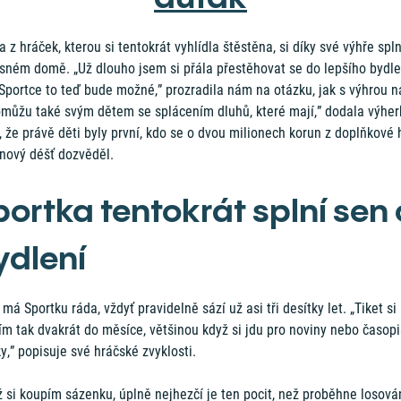
 z hráček, kterou si tentokrát vyhlídla štěstěna, si díky své výhře spl
ásném domě. „Už dlouho jsem si přála přestěhovat se do lepšího bydle
Sportce to teď bude možné,” prozradila nám na otázku, jak s výhrou na
omůžu také svým dětem se splácením dluhů, které mají,” dodala výhe
, že právě děti byly první, kdo se o dvou milionech korun z doplňkové 
onový déšť dozvěděl.
portka tentokrát splní sen 
ydlení
má Sportku ráda, vždyť pravidelně sází už asi tři desítky let. „Tiket si
m tak dvakrát do měsíce, většinou když si jdu pro noviny nebo časop
ky,” popisuje své hráčské zvyklosti.
 si koupím sázenku, úplně nejhezčí je ten pocit, než proběhne losován