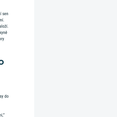
ní sen
ní.
loží.
rkyně
hry
o
isy do
í,”