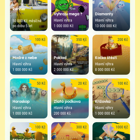
Rentiér
Vyhraju mega ?
Diamanty
Hlavní výhra
Hlavní výhra
50 000 Kč měsíčně
po dobu 5 let
1 000 000 Kč
13 000 000 Kč
100 Kč
350 Kč
200 Kč
Modré z nebe
Poklad
Kočka štěstí
Hlavní výhra
Hlavní výhra
Hlavní výhra
1 000 000 Kč
2 000 000 Kč
8 000 000 Kč
50 Kč
20 Kč
100 Kč
Horoskop
Zlatá podkova
Křížovka
Hlavní výhra
Hlavní výhra
Hlavní výhry
1 000 000 Kč
200 000 Kč
1 000 000 Kč
100 Kč
300 Kč
1000 Kč