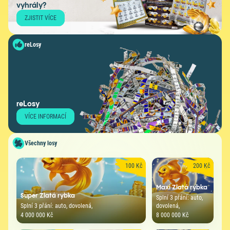
vyhrály?
ZJISTIT VÍCE
reLosy
reLosy
VÍCE INFORMACÍ
Všechny losy
100 Kč
200 Kč
Maxi Zlatá rybka
Super Zlatá rybka
Splní 3 přání: auto,
Splní 3 přání: auto, dovolená,
dovolená,
4 000 000 Kč
8 000 000 Kč