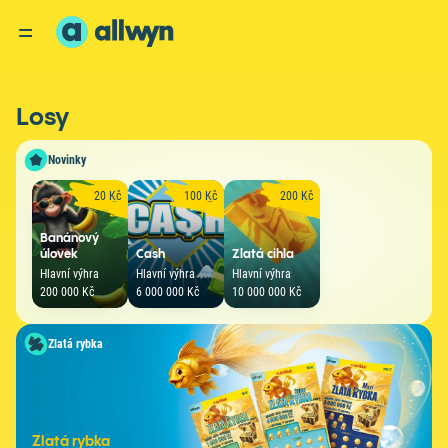
Losy
Novinky
20 Kč
100 Kč
200 Kč
Banánový
úlovek
Cash
Zlatá cihla
Hlavní výhra
Hlavní výhra
Hlavní výhra
200 000 Kč
6 000 000 Kč
10 000 000 Kč
Zlatá rybka
Zlatá rybka