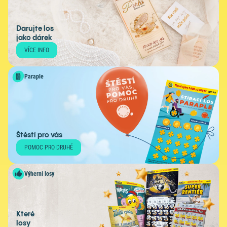
Darujte los
jako dárek
VÍCE INFO
Paraple
Štěstí pro vás
POMOC PRO DRUHÉ
Výherní losy
Které
losy