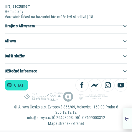
Hraj s rozumem
Herní plány
Varování: Účast na hazardní hře může být škodlivá | 18+
Hrajte s Allwynem
Allwyn
Další služby
Užitečné informace
CHAT
© Allwyn Česko a.s. Evropská 866/69, Vokovice, 160 00 Praha 6
266 12 12 12
info@allwyn.cz
IČ:26493993, DIČ: CZ699003312
Mapa stránek
Extranet