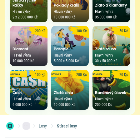
Stírací rychlé
kačky
Poklady králů
Zlato a diamanty
Hlavní výhry
Hlavní výhry
Hlavní výhra
2 x 2 000 000 Kč
13 000 000 Kč
35 000 000 Kč
200 Kč
100 Kč
50 Kč
Diamant
Paraple
Zlaté rouno
Hlavní výhra
Hlavní výhry
Hlavní výhry
10 000 000 Kč
5 000 x 5 000 Kč
30 x 50 000 Kč
100 Kč
200 Kč
20 Kč
NOVINKA
NOVINKA
NOVINKA
Cash
Zlatá cihla
Banánový úlovek
Hlavní výhra
Hlavní výhra
Hlavní výhra
6 000 000 Kč
10 000 000 Kč
200 000 Kč
Losy
Stírací losy