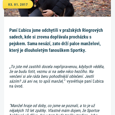
03. 01. 2017
Paní Ľubicu jsme odchytili v pražských Riegrových
sadech, kde si zrovna dopřávala procházku s
pejskem. Sama nesází, zato drží palce manželovi,
který je dlouholetým fanouškem Sportky.
„To jste mě zastihli docela nepřipravenou, kdybych věděla,
že se budu fotit, vezmu si na sebe něco hezčího. Na
venčení si ale ráda beru pohodlnější oblečení. Jestli
sázím? Já ani ne, to spíš manžel,”
vysvětluje paní Ľubica
na úvod.
"Manžel hraje od doby, co jsme se poznali, a to je už
nějakých 10 let zpátky. Vlastně mám dojem, že Sportce