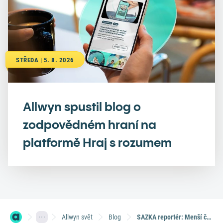
STŘEDA | 5. 8. 2026
Allwyn spustil blog o
zodpovědném hraní na
platformě Hraj s rozumem
Allwyn svět
Blog
SAZKA reportér: Menší částky chodí, na velkou výhru stále čekáme