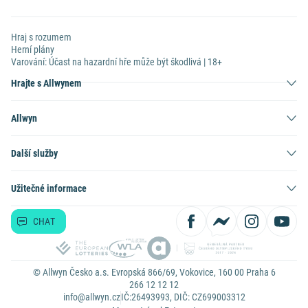
Hraj s rozumem
Herní plány
Varování: Účast na hazardní hře může být škodlivá | 18+
Hrajte s Allwynem
Allwyn
Další služby
Užitečné informace
CHAT
© Allwyn Česko a.s. Evropská 866/69, Vokovice, 160 00 Praha 6
266 12 12 12
info@allwyn.cz
IČ:26493993, DIČ: CZ699003312