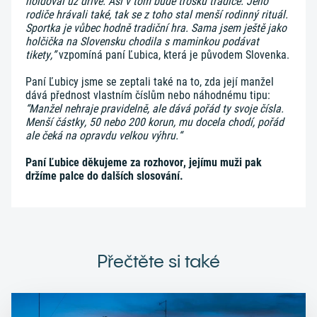
holdoval už dříve. Asi v tom bude trošku tradice. Jeho
rodiče hrávali také, tak se z toho stal menší rodinný rituál.
Sportka je vůbec hodně tradiční hra. Sama jsem ještě jako
holčička na Slovensku chodila s maminkou podávat
tikety,”
vzpomíná paní Ľubica, která je původem Slovenka.
Paní Ľubicy jsme se zeptali také na to, zda její manžel
dává přednost vlastním číslům nebo náhodnému tipu:
“Manžel nehraje pravidelně, ale dává pořád ty svoje čísla.
Menší částky, 50 nebo 200 korun, mu docela chodí, pořád
ale čeká na opravdu velkou výhru.“
Paní Ľubice děkujeme za rozhovor, jejímu muži pak
držíme palce do dalších slosování.
Přečtěte si také