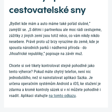
cestovatelské sny
„Bydlet kde mám a auto máme také pořád slušné,”
zamýšlí se. „S dětmi i partnerkou ale moc rádi cestujeme,
zážitky z jiných zemí jsou totiž něco, co vám nikdy nikdo
nesebere. Právě proto už brzy vyrazíme do země, kde je
spousta národních parků i nádherná příroda - do
Jihoafrické republiky,” popisuje na závěr muž.
Chcete si své tikety kontrolovat stejně pohodlně jako
tento výherce? Pokud máte chytrý telefon, není nic
jednoduššího, než si nainstalovat aplikaci Sazka. Je
určena operačním systémům Android a iOS, ke stažení je
zdarma a kromě kontroly sázek si v ní můžete pohodlně i
vsadit. Aplikaci stahujte
na tomto odkazu
.