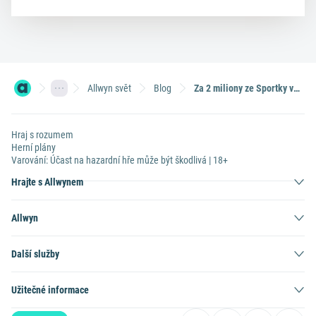
Allwyn svět
Blog
Za 2 miliony ze Sportky vezme své dvě děti na prázdniny do Afriky
Hraj s rozumem
Herní plány
Varování: Účast na hazardní hře může být škodlivá | 18+
Hrajte s Allwynem
Allwyn
Další služby
Užitečné informace