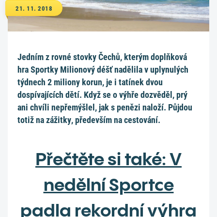
21. 11. 2018
Jedním z rovné stovky Čechů, kterým doplňková
hra Sportky Milionový déšť nadělila v uplynulých
týdnech 2 miliony korun, je i tatínek dvou
dospívajících dětí. Když se o výhře dozvěděl, prý
ani chvíli nepřemýšlel, jak s penězi naloží. Půjdou
totiž na zážitky, především na cestování.
Přečtěte si také: V
nedělní Sportce
padla rekordní výhra