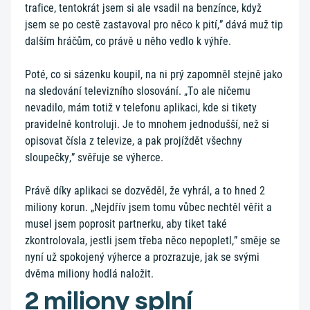
trafice, tentokrát jsem si ale vsadil na benzínce, když
jsem se po cestě zastavoval pro něco k pití,” dává muž tip
dalším hráčům, co právě u něho vedlo k výhře.
Poté, co si sázenku koupil, na ni prý zapomněl stejně jako
na sledování televizního slosování. „To ale ničemu
nevadilo, mám totiž v telefonu aplikaci, kde si tikety
pravidelně kontroluji. Je to mnohem jednodušší, než si
opisovat čísla z televize, a pak projíždět všechny
sloupečky,” svěřuje se výherce.
Právě díky aplikaci se dozvěděl, že vyhrál, a to hned 2
miliony korun. „Nejdřív jsem tomu vůbec nechtěl věřit a
musel jsem poprosit partnerku, aby tiket také
zkontrolovala, jestli jsem třeba něco nepopletl,” směje se
nyní už spokojený výherce a prozrazuje, jak se svými
dvěma miliony hodlá naložit.
2 miliony splní