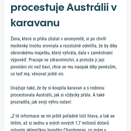
procestuje Austrálii v
karavanu
Žena, která si přála zůstat v anonymitě, si po chvíli
myšlenky trochu srovnala a rezolutně odmítla, že by díky
obrovskému majetku, který vyhrála, dala v zaměstnání
výpověď. Pracuje ve zdravotnictví, a protože ji její
povolání víc než baví, chce se mu naopak díky penězům,
co teď má, věnovat ještě víc.
Uvažuje také, že by si koupila karavan a s rodinou
procestovala Austrálii, jak si vždycky přála. A také
prozradila, jak svoji výhru oslaví:
„Z té informace se mi ještě pořádně točí hlava, a tak se
těším, až si sednu a svých nových 1,7 milionů dolarů
oslavím skleničkou levného Chardonnay, co mám v