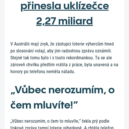
přinesla uklízečce
2,27 miliard
V Austrálii mají zvyk, že zástupci loterie výhercům hned
po slosování volají, aby jim radostnou zprávu oznámili.
Stejně tak tomu bylo i s touto rekordmankou. Ta se ale
zároveň chvilku předtím vrátila z práce, byla unavená a na
hovory po telefonu neměla náladu.
„Vůbec nerozumím, o
čem mluvíte!”
„Vůbec nerozumím, o čem to mluvíte,” řekla prý podle
tiskové zprávy tamní loterie výherkyně. A chtěla telefon