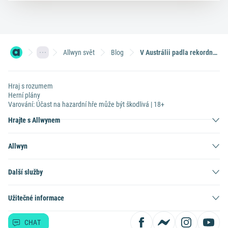
Allwyn svět
Blog
V Austrálii padla rekordní výhra. Díky online hraní si žena vydělala 1,7 miliard
Hraj s rozumem
Herní plány
Varování: Účast na hazardní hře může být škodlivá | 18+
Hrajte s Allwynem
Allwyn
Další služby
Užitečné informace
CHAT