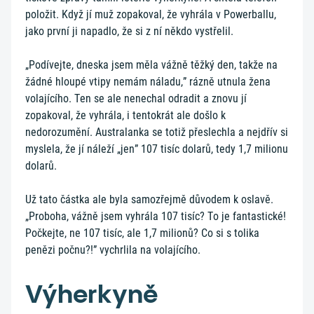
položit. Když jí muž zopakoval, že vyhrála v Powerballu,
jako první ji napadlo, že si z ní někdo vystřelil.
„Podívejte, dneska jsem měla vážně těžký den, takže na
žádné hloupé vtipy nemám náladu,” rázně utnula žena
volajícího. Ten se ale nenechal odradit a znovu jí
zopakoval, že vyhrála, i tentokrát ale došlo k
nedorozumění. Australanka se totiž přeslechla a nejdřív si
myslela, že jí náleží „jen” 107 tisíc dolarů, tedy 1,7 milionu
dolarů.
Už tato částka ale byla samozřejmě důvodem k oslavě.
„Proboha, vážně jsem vyhrála 107 tisíc? To je fantastické!
Počkejte, ne 107 tisíc, ale 1,7 milionů? Co si s tolika
penězi počnu?!” vychrlila na volajícího.
Výherkyně