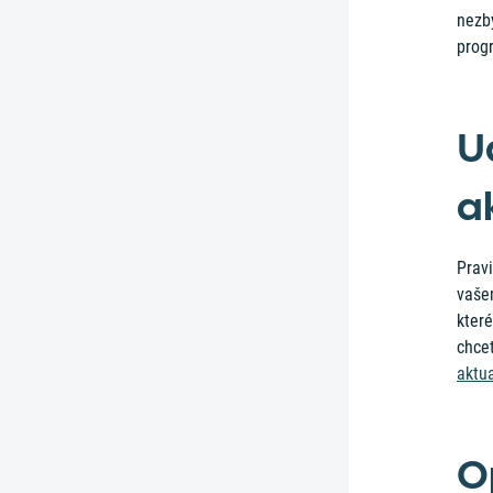
nezb
prog
U
a
Prav
vašem
kter
chcet
aktua
O