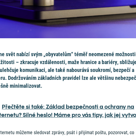
ne svět nabízí svým „obyvatelům“ téměř neomezené možnosti
ežitosti – zkracuje vzdálenosti, maže hranice a bariéry, sbližuj
, ulehčuje komunikaci, ale také nabourává soukromí, bezpečí a
ru. Dodržováním základních pravidel lze ale většinu nebezpeč
šně minimalizovat.
Přečtěte si také: Základ bezpečnosti a ochrany na
ternetu? Silné heslo! Máme pro vás tipy, jak jej vytvo
ternetu můžeme sledovat zprávy, psát i přijímat poštu, pozorovat, co