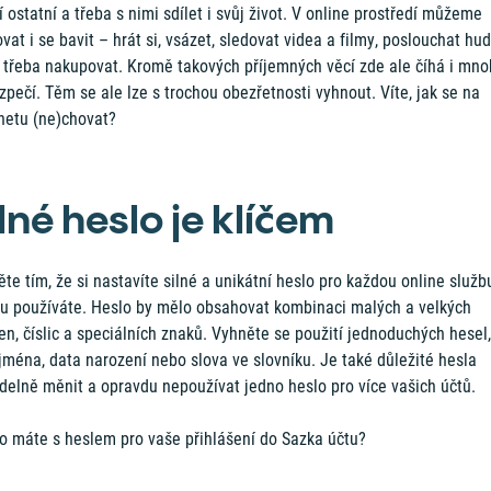
í ostatní a třeba s nimi sdílet i svůj život. V online prostředí můžeme
vat i se bavit – hrát si, vsázet, sledovat videa a filmy, poslouchat hu
 třeba nakupovat. Kromě takových příjemných věcí zde ale číhá i mn
pečí. Těm se ale lze s trochou obezřetnosti vyhnout. Víte, jak se na
rnetu (ne)chovat?
lné heslo je klíčem
te tím, že si nastavíte silné a unikátní heslo pro každou online služb
ou používáte. Heslo by mělo obsahovat kombinaci malých a velkých
n, číslic a speciálních znaků. Vyhněte se použití jednoduchých hesel,
jména, data narození nebo slova ve slovníku. Je také důležité hesla
idelně měnit a opravdu nepoužívat jedno heslo pro více vašich účtů.
to máte s heslem pro vaše přihlášení do Sazka účtu?