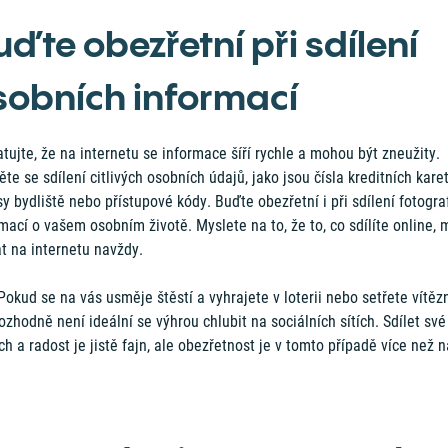
uďte obezřetní při sdílení
sobních informací
ujte, že na internetu se informace šíří rychle a mohou být zneužity.
te se sdílení citlivých osobních údajů, jako jsou čísla kreditních karet
y bydliště nebo přístupové kódy. Buďte obezřetní i při sdílení fotograf
mací o vašem osobním životě. Myslete na to, že to, co sdílíte online,
t na internetu navždy.
okud se na vás usměje štěstí a vyhrajete v loterii nebo setřete vítěz
rozhodně není ideální se výhrou chlubit na sociálních sítích. Sdílet své
h a radost je jistě fajn, ale obezřetnost je v tomto případě více než n
.