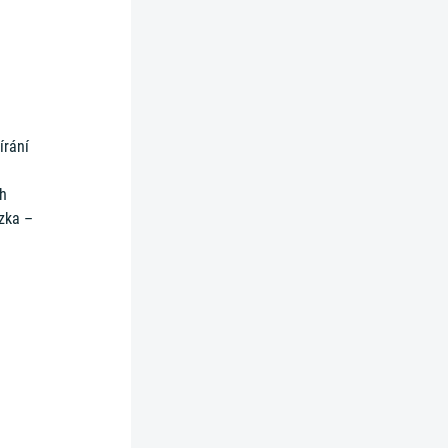
írání
ch
azka –