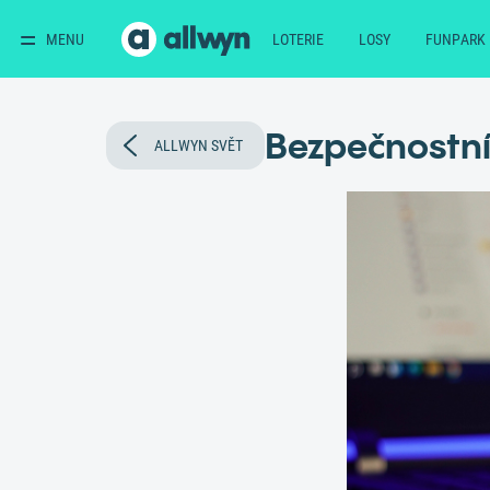
MENU
LOTERIE
LOSY
FUNPARK
Bezpečnostní 
ALLWYN SVĚT