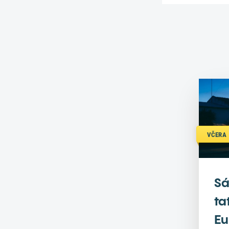
VČERA 
Sá
ta
Eu