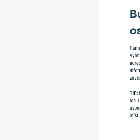
B
o
Pamat
Vyhně
adres
infor
zůsta
TIP:
P
los, 
úspěc
míst