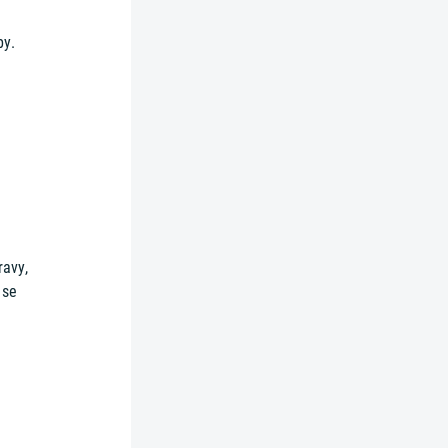
by.
ravy,
 se