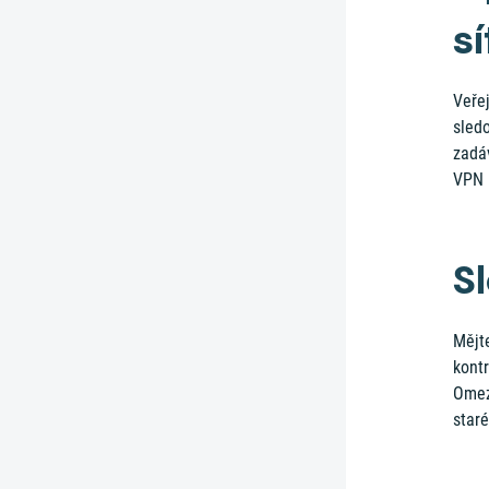
s
Veře
sledo
zadáv
VPN (
S
Mějt
kontr
Omez
staré