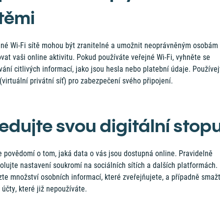
ítěmi
jné Wi-Fi sítě mohou být zranitelné a umožnit neoprávněným osobám
vat vaši online aktivitu. Pokud používáte veřejné Wi-Fi, vyhněte se
ání citlivých informací, jako jsou hesla nebo platební údaje. Používej
virtuální privátní síť) pro zabezpečení svého připojení.
ledujte svou digitální stop
e povědomí o tom, jaká data o vás jsou dostupná online. Pravidelně
olujte nastavení soukromí na sociálních sítích a dalších platformách.
te množství osobních informací, které zveřejňujete, a případně smaž
 účty, které již nepoužíváte.