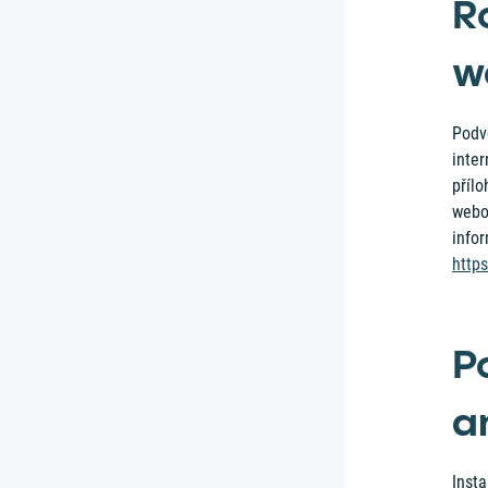
R
w
Podv
inter
příl
webo
infor
http
P
a
Insta