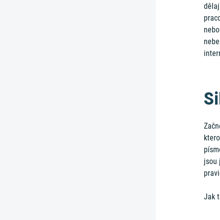
dělaj
praco
nebo
nebez
inte
Si
Začně
kter
písme
jsou 
prav
Jak 