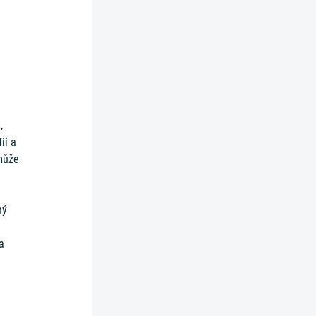
,
ií a
 může
ný
a