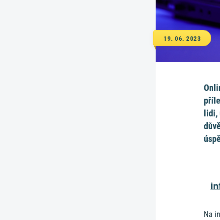
19. 06. 2023
Onli
příl
lidi
důvě
úspě
in
Na in