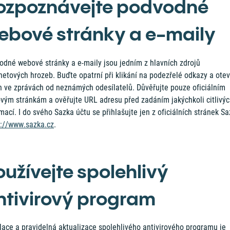
ozpoznávejte podvodné
ebové stránky a e-maily
odné webové stránky a e-maily jsou jedním z hlavních zdrojů
netových hrozeb. Buďte opatrní při klikání na podezřelé odkazy a otev
oh ve zprávách od neznámých odesílatelů. Důvěřujte pouze oficiálním
vým stránkám a ověřujte URL adresu před zadáním jakýchkoli citlivý
mací. I do svého Sazka účtu se přihlašujte jen z oficiálních stránek S
s://www.sazka.cz
.
oužívejte spolehlivý
ntivirový program
lace a pravidelná aktualizace spolehlivého antivirového programu je