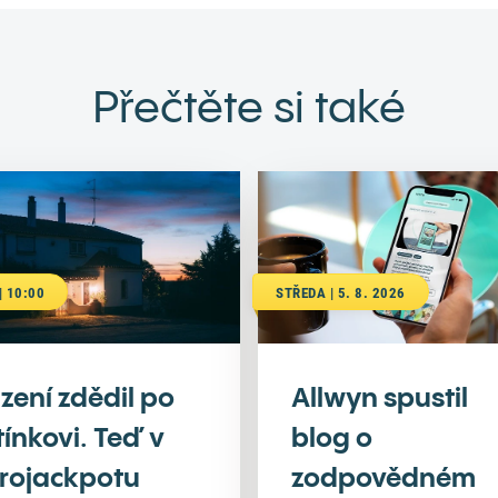
Přečtěte si také
| 10:00
STŘEDA | 5. 8. 2026
zení zdědil po
Allwyn spustil
tínkovi. Teď v
blog o
rojackpotu
zodpovědném