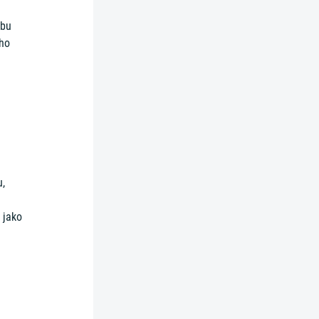
dbu
oho
u,
 jako