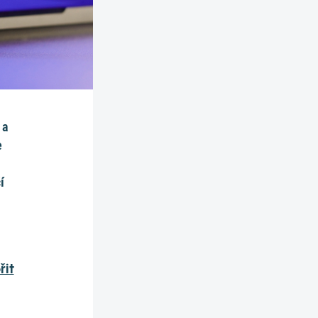
 a
e
í
řit