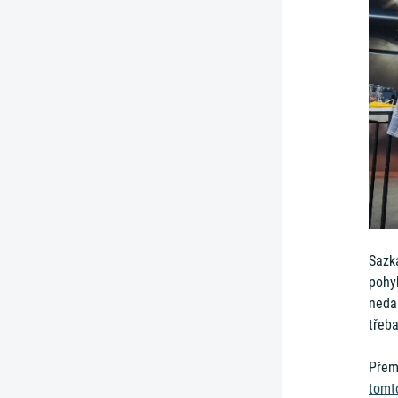
Sazka
pohyb
nedal
třeba
Přemý
tomt