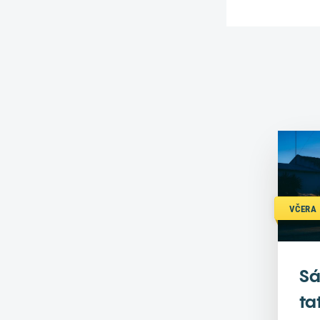
VČERA 
Sá
ta