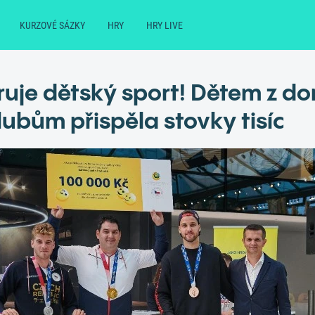
KURZOVÉ SÁZKY
HRY
HRY LIVE
uje dětský sport! Dětem z do
ubům přispěla stovky tisíc