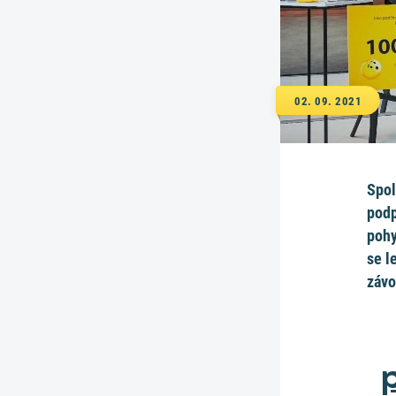
02. 09. 2021
Spol
podp
pohy
se l
závo