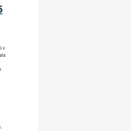
5
l v
ala
m
,