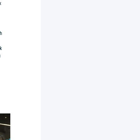
x
ch
k
u