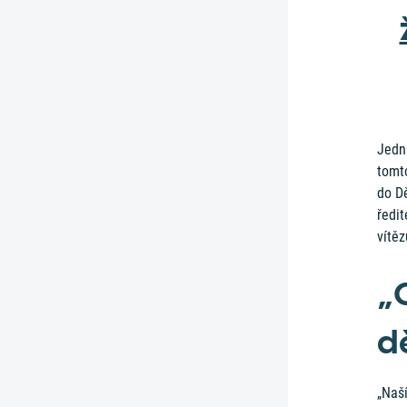
Jední
tomto
do D
ředit
vítě
„
dě
„Naší