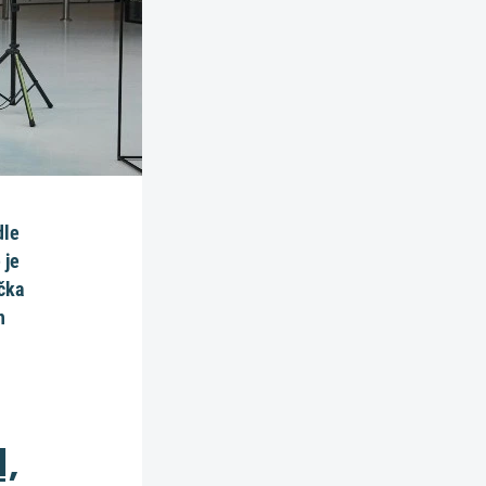
dle
 je
čka
h
,