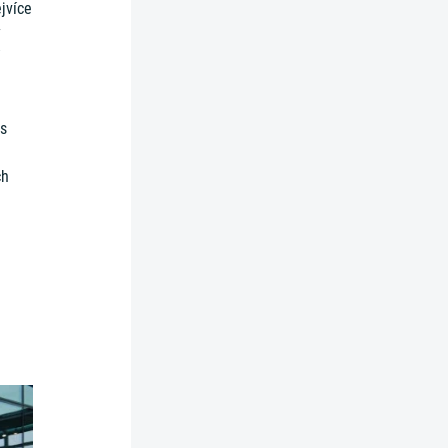
jvíce
ý
 s
ch