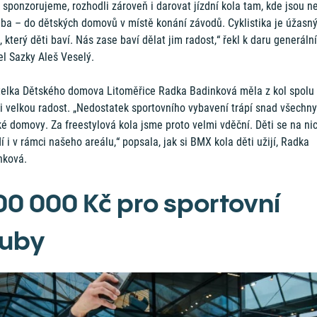
 sponzorujeme, rozhodli zároveň i darovat jízdní kola tam, kde jsou ne
eba – do dětských domovů v místě konání závodů. Cyklistika je úžasn
, který děti baví. Nás zase baví dělat jim radost,“ řekl k daru generální
el Sazky Aleš Veselý.
telka Dětského domova Litoměřice Radka Badinková měla z kol spolu
i velkou radost. „Nedostatek sportovního vybavení trápí snad všechny
é domovy. Za freestylová kola jsme proto velmi vděční. Děti se na ni
í i v rámci našeho areálu,“ popsala, jak si BMX kola děti užijí, Radka
nková.
00 000 Kč pro sportovní
luby