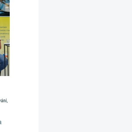
vání,
a