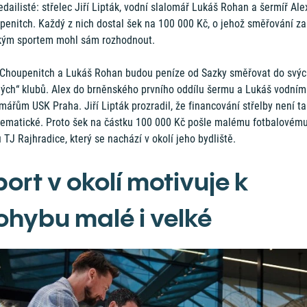
edailisté: střelec Jiří Lipták, vodní slalomář Lukáš Rohan a šermíř Ale
penitch. Každý z nich dostal šek na 100 000 Kč, o jehož směřování za
kým sportem mohl sám rozhodnout.
 Choupenitch a Lukáš Rohan budou peníze od Sazky směřovat do svý
ných“ klubů. Alex do brněnského prvního oddílu šermu a Lukáš vodním
mářům USK Praha. Jiří Lipták prozradil, že financování střelby není ta
lematické. Proto šek na částku 100 000 Kč pošle malému fotbalovém
 TJ Rajhradice, který se nachází v okolí jeho bydliště.
ort v okolí motivuje k
ohybu malé i velké