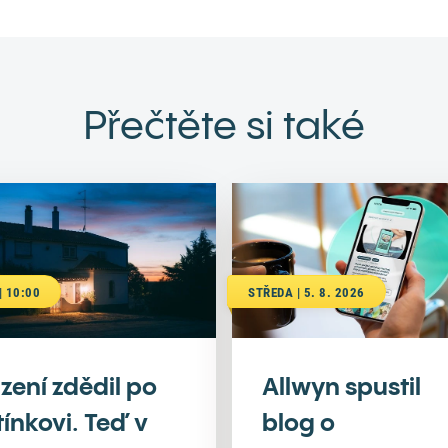
Přečtěte si také
| 10:00
STŘEDA | 5. 8. 2026
zení zdědil po
Allwyn spustil
tínkovi. Teď v
blog o