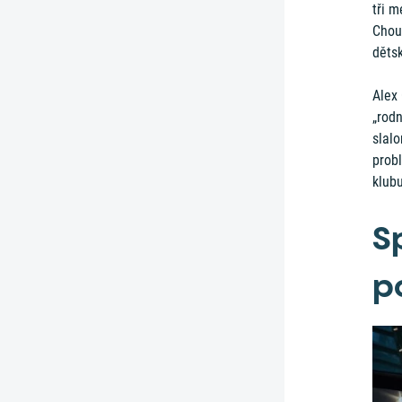
tři m
Chou
děts
Alex
„rod
slalo
prob
klubu
Sp
p