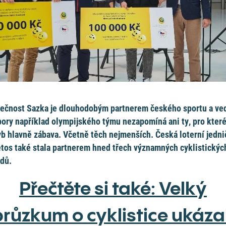
ečnost Sazka je dlouhodobým partnerem českého sportu a ve
ory například olympijského týmu nezapomíná ani ty, pro které
b hlavně zábava. Včetně těch nejmenších. Česká loterní jedni
etos také stala partnerem hned třech významných cyklistickýc
dů.
Přečtěte si také: Velký
průzkum o cyklistice ukázal