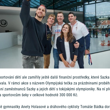
ortování dětí ale zamířily ještě další finanční prostředky, které Sazka
vala. V rámci akce s názvem Olympijská tečka za prázdninami proběh
ní zaměstnanců Sazky a jejich dětí s tokijskými olympioniky. Na ní p
a sportovcům šeky v celkové hodnotě 300 000 Kč.
ě gymnastky Anety Holasové a dráhového cyklisty Tomáše Bádka dora