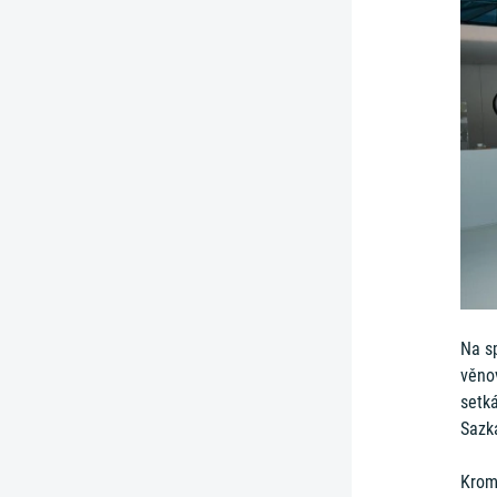
Na sp
věno
setká
Sazk
Krom