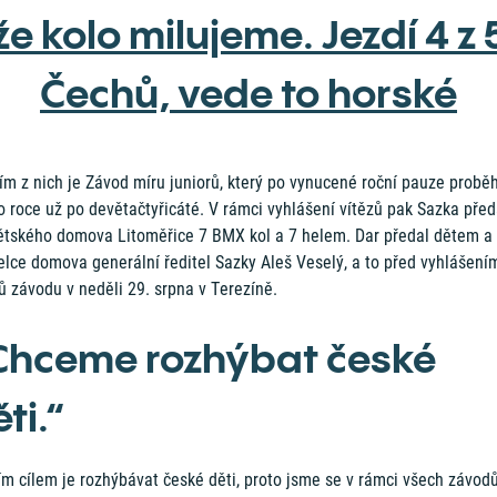
že kolo milujeme. Jezdí 4 z 
Čechů, vede to horské
m z nich je Závod míru juniorů, který po vynucené roční pauze proběh
 roce už po devětačtyřicáté. V rámci vyhlášení vítězů pak Sazka před
ětského domova Litoměřice 7 BMX kol a 7 helem. Dar předal dětem a
elce domova generální ředitel Sazky Aleš Veselý, a to před vyhlášení
zů závodu v neděli 29. srpna v Terezíně.
Chceme rozhýbat české
ti.“
m cílem je rozhýbávat české děti, proto jsme se v rámci všech závodů