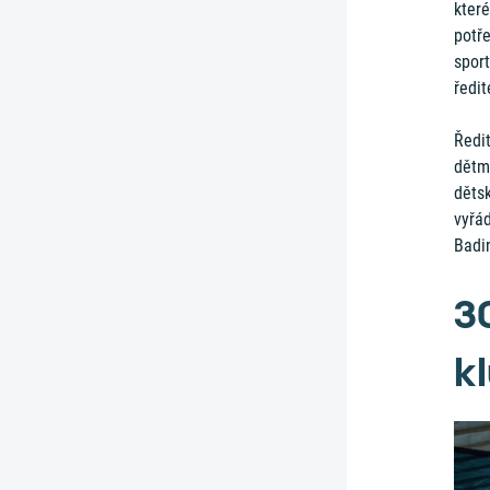
které
potř
sport
ředit
Ředi
dětm
dětsk
vyřád
Badi
3
k