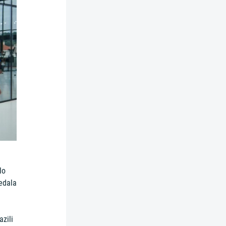
lo
ředala
zili