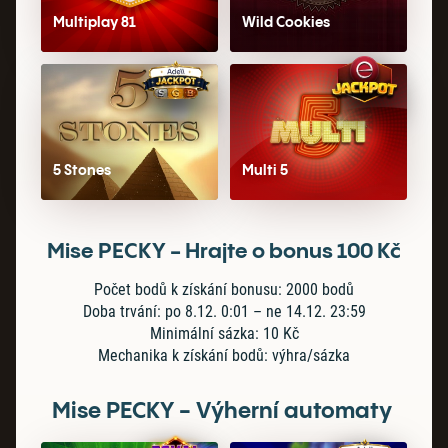
Multiplay 81
Wild Cookies
5 Stones
Multi 5
Mise PECKY - Hrajte o bonus 100 Kč
Počet bodů k získání bonusu: 2000 bodů
Doba trvání: po 8.12. 0:01 – ne 14.12. 23:59
Minimální sázka: 10 Kč
Mechanika k získání bodů: výhra/sázka
Mise PECKY - Výherní automaty