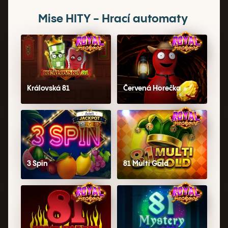
Mise HITY - Hrací automaty
Královská 81
Červená Horečka
3 Spin
81 Multi Gold