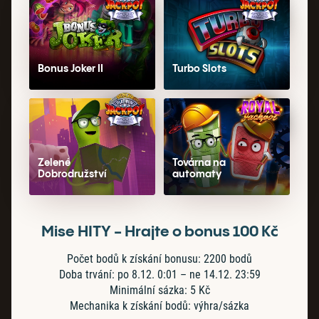
Bonus Joker II
Turbo Slots
Zelené
Továrna na
Dobrodružství
automaty
Mise HITY - Hrajte o bonus 100 Kč
Počet bodů k získání bonusu: 2200 bodů
Doba trvání: po 8.12. 0:01 – ne 14.12. 23:59
Minimální sázka: 5 Kč
Mechanika k získání bodů: výhra/sázka