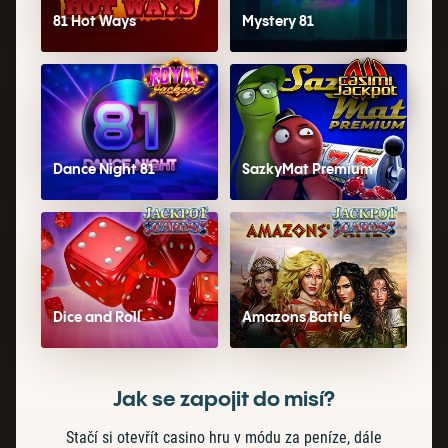
81 Hot Ways
Mystery 81
Dance Night 81
SazkyMat Premium
Dice and Roll
Amazons Battle
Jak se zapojit do misí?
Stačí si otevřít casino hru v módu za peníze, dále