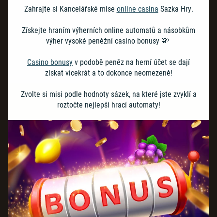
Zahrajte si Kancelářské mise
online casina
Sazka Hry.
Získejte hraním výherních online automatů a násobkům
výher vysoké peněžní casino bonusy 💸
Casino bonusy
v podobě peněz na herní účet se dají
získat vícekrát a to dokonce neomezeně!
Zvolte si misi podle hodnoty sázek, na které jste zvyklí a
roztočte nejlepší hrací automaty!