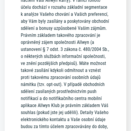
načtení Vaší Allwyn Karty). V rámci tohoto
účelu dochází v rozsahu základní segmentace
k analýze Vašeho chování a Vašich preferencí,
aby Vám byly zasílány a poskytovány obchodní
sdělení a bonusy uzpůsobené Vašim zájmům.
Právním základem takového zpracování je
oprávněný zájem společnosti Allwyn (a
ustanovení § 7 odst. 3 zákona č. 480/2004 Sb.,
o některých službách informační společnosti,
ve znění pozdějších předpisů). Máte možnost
takové zasílání kdykoli odmítnout a vznést
proti takovému zpracování osobních údajů
námitku (tzv. opt-out). V případě obchodních
sdělení zasílaných prostřednictvím push
notifikací a do notifikačního centra mobilní
aplikace Allwyn Klub je právním základem Váš
souhlas (pokud jste jej udělili). Detaily Vašeho
elektronického kontaktu a Vaše osobní údaje
budou za tímto účelem zpracovávány do doby,