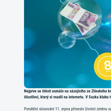
Nejprve se štěstí usmálo na sázejícího ze Zlínského kr
šťastlivci, který si vsadil na internetu. V Sazka klub
Pondělní slosování 11. srpna přineslo životní změnu 