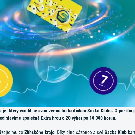
aje, který vsadil se svou věrnostní kartičkou Sazka Klubu. O pár dní 
u teď slavíme společně Extra hrou o 20 výher po 10 000 korun.
sázejícímu ze
Zlínského kraje
. Díky plné sázence a své
Sazka Klub kar