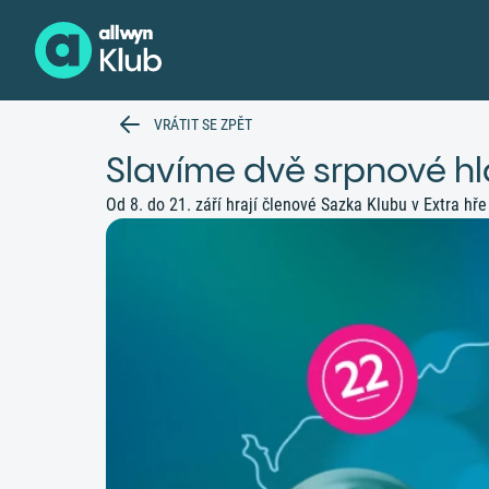
VRÁTIT SE ZPĚT
Slavíme dvě srpnové hla
Od 8. do 21. září hrají členové Sazka Klubu v Extra hř