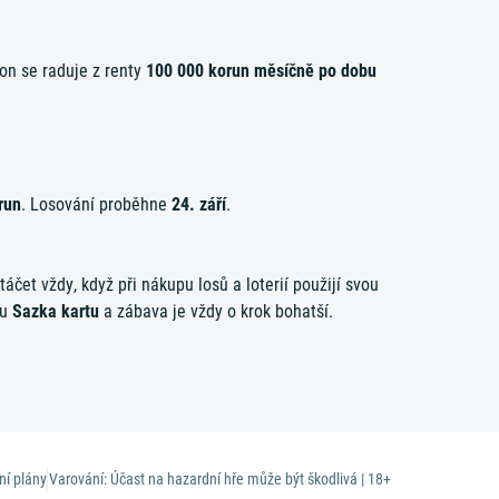
i on se raduje z renty
100 000 korun měsíčně po dobu
run
. Losování proběhne
24. září
.
áčet vždy, když při nákupu losů a loterií použijí svou
ou
Sazka kartu
a zábava je vždy o krok bohatší.
ní plány
Varování: Účast na hazardní hře může být škodlivá | 18+