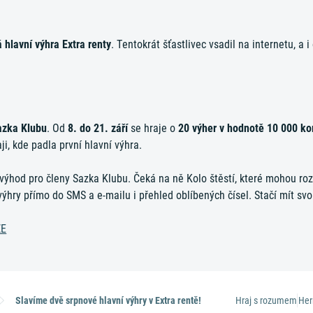
 hlavní výhra Extra renty
. Tentokrát šťastlivec vsadil na internetu, a 
azka Klubu
. Od
8. do 21. září
se hraje o
20 výher v hodnotě 10 000 ko
i, kde padla první hlavní výhra.
 výhod pro členy Sazka Klubu. Čeká na ně Kolo štěstí, které mohou rozt
výhry přímo do SMS a e-mailu i přehled oblíbených čísel. Stačí mít sv
ŽE
Slavíme dvě srpnové hlavní výhry v Extra rentě!
Hraj s rozumem
Her