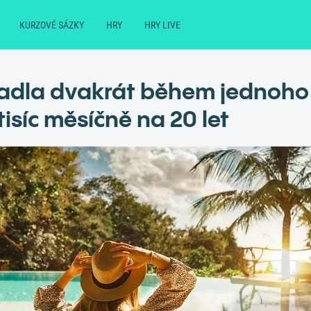
KURZOVÉ SÁZKY
HRY
HRY LIVE
padla dvakrát během jednoho 
tisíc měsíčně na 20 let