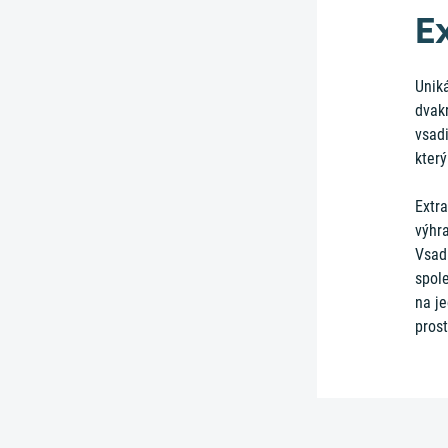
E
Uniká
dvakr
vsadi
který
Extra
výhra
Vsadi
spole
na j
pros