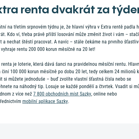
xtra renta dvakrát za týd
tní na třetím srpnovém týdnu je, že hlavní výhra v Extra rentě padla 
át. Kdo ví, třeba právě příští losování může změnit život i vám – stačí
t a nechat štěstí pracovat. A navíc – stále čekáme na prvního šťastliv
 vyhraje rentu 200 000 korun měsíčně na 20 let!
 renta je loterie, která dává šanci na pravidelnou měsíční rentu. Hlavn
 činí 100 000 korun měsíčně po dobu 20 let, tedy celkem 24 milionů 
t si můžete jednoduše – buď zvolíte vlastní šťastná čísla nebo se
hnete na náhodný tip. Losuje se každé pondělí a čtvrtek. Vsadit si m
ednom z více než
7 800 obchodních míst Sazky
, online nebo
třednictvím
mobilní aplikace Sazky
.