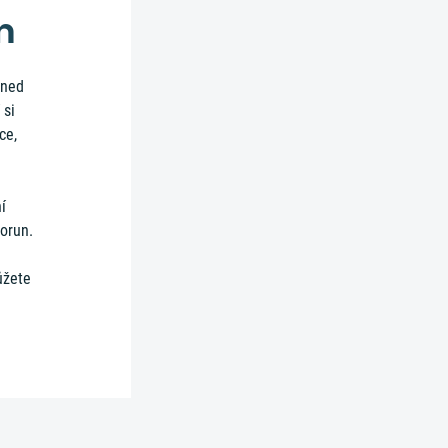
en
hned
 si
ce,
í
korun.
ůžete