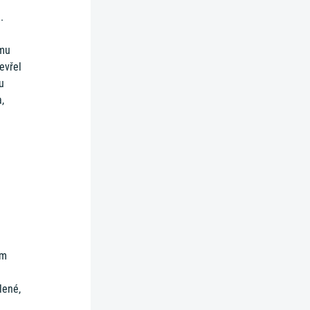
.
 mu
evřel
u
,
em
lené,