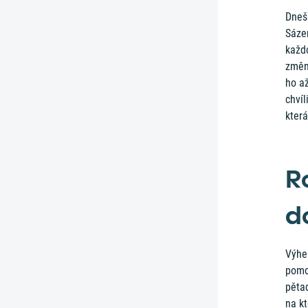
Dnešn
Sázen
každo
změni
ho a
chvíl
která
R
d
Výher
pomo
pětad
na kt