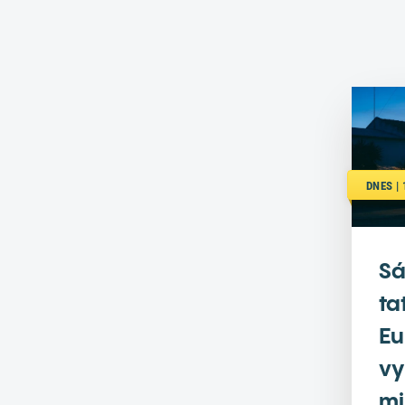
DNES |
Sá
ta
Eu
vy
mi