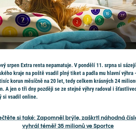
vý srpen Extra renta nepamatuje. V pondělí 11. srpna si sázejí
ského kraje na poště vsadil plný tiket a padla mu hlavní výhra 
tisíc korun měsíčně na 20 let, tedy celkem krásných 24 milion
n. A jen o tři dny později se ze stejné výhry radoval i šťastlive
ý si vsadil online.
ečtěte si také: Zapomněl brýle, zaškrtl náhodná čísl
vyhrál téměř 35 milionů ve Sportce