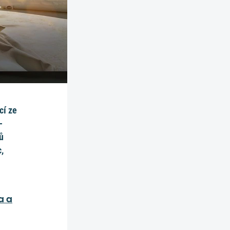
cí ze
–
ů
c,
a a