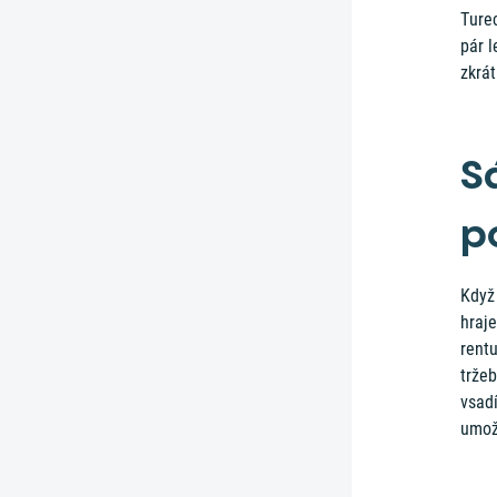
Ture
pár l
zkrá
S
p
Když 
hraje
rentu
tržeb
vsadí
umož