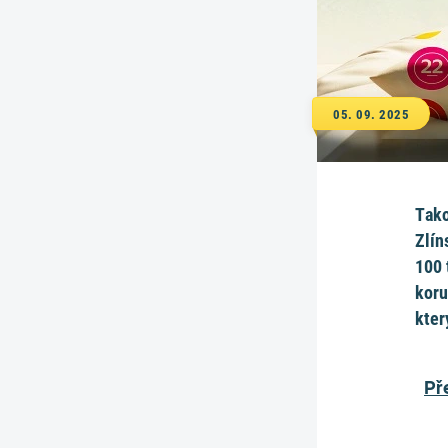
05. 09. 2025
Tako
Zlín
100 
koru
kter
Př