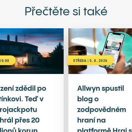
Přečtěte si také
 10:00
STŘEDA | 5. 8. 2026
zení zdědil po
Allwyn spustil
tínkovi. Teď v
blog o
rojackpotu
zodpovědném
hrál přes 20
hraní na
lionů korun
platformě Hraj s