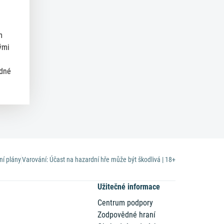
m
ými
ědné
ní plány
Varování: Účast na hazardní hře může být škodlivá | 18+
Užitečné informace
Centrum podpory
Zodpovědné hraní