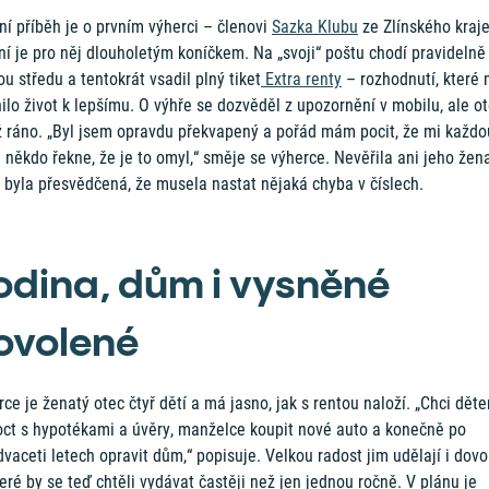
í příběh je o prvním výherci – členovi
Sazka Klubu
ze Zlínského kraje
í je pro něj dlouholetým koníčkem. Na „svoji“ poštu chodí pravidelně
u středu a tentokrát vsadil plný tiket
Extra renty
– rozhodnutí, které
lo život k lepšímu. O výhře se dozvěděl z upozornění v mobilu, ale ot
ž ráno. „Byl jsem opravdu překvapený a pořád mám pocit, že mi každo
i někdo řekne, že je to omyl,“ směje se výherce. Nevěřila ani jeho žena
 byla přesvědčená, že musela nastat nějaká chyba v číslech.
odina, dům i vysněné
ovolené
ce je ženatý otec čtyř dětí a má jasno, jak s rentou naloží. „Chci dět
ct s hypotékami a úvěry, manželce koupit nové auto a konečně po
vaceti letech opravit dům,“ popisuje. Velkou radost jim udělají i dovo
eré by se teď chtěli vydávat častěji než jen jednou ročně. V plánu je