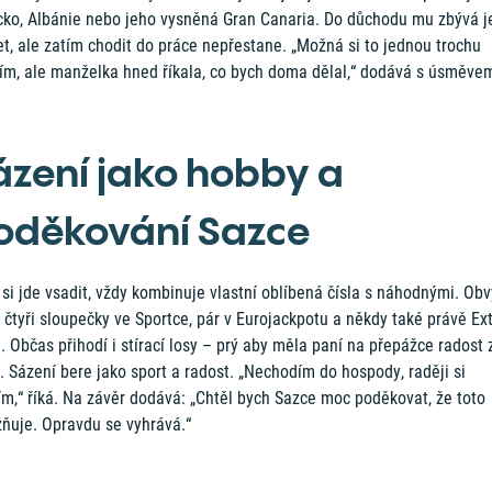
cko, Albánie nebo jeho vysněná Gran Canaria. Do důchodu mu zbývá j
et, ale zatím chodit do práce nepřestane. „Možná si to jednou trochu
tím, ale manželka hned říkala, co bych doma dělal,“ dodává s úsměve
ázení jako hobby a
oděkování Sazce
si jde vsadit, vždy kombinuje vlastní oblíbená čísla s náhodnými. Obv
 čtyři sloupečky ve Sportce, pár v Eurojackpotu a někdy také právě Ex
. Občas přihodí i stírací losy – prý aby měla paní na přepážce radost 
. Sázení bere jako sport a radost. „Nechodím do hospody, raději si
m,“ říká. Na závěr dodává: „Chtěl bych Sazce moc poděkovat, že toto
ňuje. Opravdu se vyhrává.“