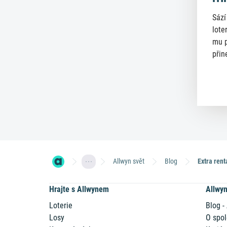
Sází
lote
mu p
přin
Allwyn svět
Blog
Hrajte s Allwynem
Allwy
Loterie
Blog -
Losy
O spol