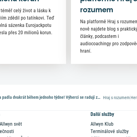
rozumem
 téměř celý život a lásku k
riím zdědil po tatínkovi. Teď
Na platformě Hraj s rozume
lná sázenka Eurojackpotu
nově najdete blog s praktick
esla přes 20 milionů korun.
články, podcastem i
audiocoachingy pro zodpov
hraní.
Extra renta padla dvakrát během jednoho týdne! Výherci se radují ze 100 tisíc měsíčně na 20 let
Hraj s rozumem
Her
n
Další služby
 Allwyn svět
Allwyn Klub
ečnosti
Terminálové služby