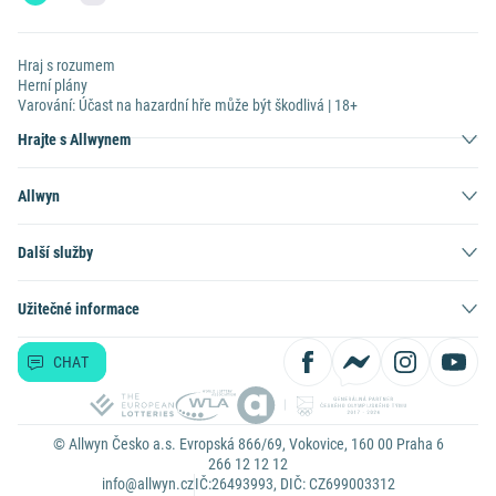
Hraj s rozumem
Herní plány
Varování: Účast na hazardní hře může být škodlivá | 18+
Hrajte s Allwynem
Allwyn
Další služby
Užitečné informace
CHAT
© Allwyn Česko a.s. Evropská 866/69, Vokovice, 160 00 Praha 6
266 12 12 12
info@allwyn.cz
IČ:26493993, DIČ: CZ699003312