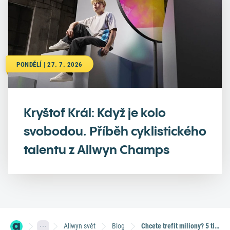
PONDĚLÍ | 27. 7. 2026
Kryštof Král: Když je kolo
svobodou. Příběh cyklistického
talentu z Allwyn Champs
Allwyn svět
Blog
Chcete trefit miliony? 5 tipů, které se vyplatily těm, co už vyhráli