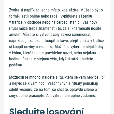
Zvolte si například jedno místo, kde sázíte. Může to být o
formě, jestli online nebo raději vyplňujete sázenku
v trafice, v obchodě nebo na čerpací stanici. Váš nový
rituál může třeba znamenat i to, že si k terminálu nosíte
amulet. Můžete si vytvořit celý sázecí ceremoniál,
například jít se psem, koupit si kávu, přejít ulici a v trafice
si koupit noviny a vsadit si. Možná si vyberete nějaké dny
v týdnu, které budete pravidelně sázet, nebo nějakou
hodinu. Řeknete stejnou větu, když si sázku budete
podávat.
Možností je mnoho, najděte si tu, která se vám nejvíce líbí
a nejvíc se k vám hodí. Všechny tyhle rituály pomáhají
sdělit vesmíru, že na tom, co chcete, opravdu cíleně a
smysluplně pracujete. Ani výhra není úplně zadarmo.
Sledujte losování