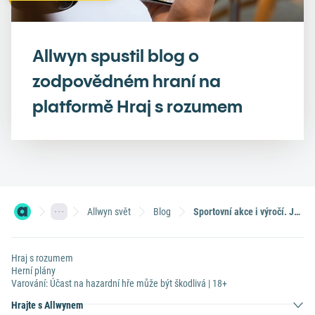
Allwyn spustil blog o
zodpovědném hraní na
platformě Hraj s rozumem
Allwyn svět
Blog
Sportovní akce i výročí. Jak si lidé vybírají svá šťastná čísla?
Hraj s rozumem
Herní plány
Varování: Účast na hazardní hře může být škodlivá | 18+
Hrajte s Allwynem