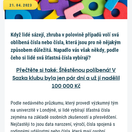
21. 04. 2023
Když lidé sázejí, zhruba v polovině případů volí svá
oblíbená čísla nebo čísla, která jsou pro ně nějakým
způsobem důležitá. Napadlo vás však někdy, podle
čeho si lidé svá šťastná čísla vybírají?
Přečtěte si také: Štěstěnou políbená! V
Sazka klubu byla jen pár dní a už jí nadělil
100 000 Kč
Podle nedávného průzkumu, který provedl výzkumný tým
na univerzitě v Londýně, si lidé vybírají šťastná čísla
zejména na základě osobních zkušeností a přesvědčení.
Nejčastěji to jsou data narození, výročí, čísla spojená s
rodinnými událostmi nebo čísla, která mají osobní