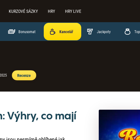
KURZOVÉ SÁZKY
HRY
HRY LIVE
Bonusomat
Jackpoty
Top
Recenze
 2025
: Výhry, co mají
ny jsou nesmírně oblíbené jak