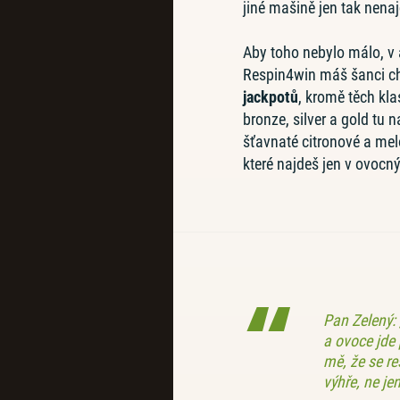
jiné mašině jen tak nena
Aby toho nebylo málo, v
Respin4win máš šanci ch
jackpotů
, kromě těch kla
bronze, silver a gold tu n
šťavnaté citronové a me
které najdeš jen v ovocn
Pan Zelený: 
a ovoce jde
mě, že se r
výhře, ne j