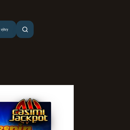
 výhry