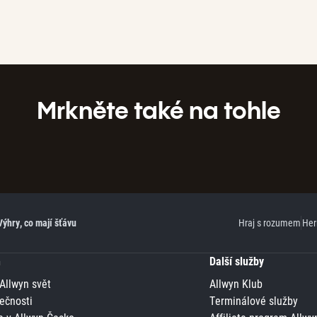
Mrkněte také na tohle
ýhry, co mají šťávu
Hraj s rozumem
Her
n
Další služby
 Allwyn svět
Allwyn Klub
ečnosti
Terminálové služby