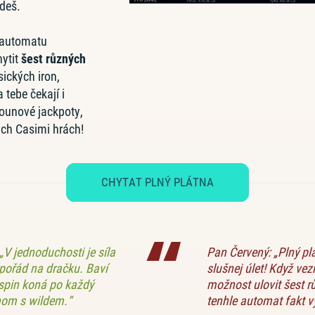
jdeš.
 automatu
ytit
šest různých
sických iron,
a tebe čekají i
lounové jackpoty,
ých Casimi hrách!
CHYTAT PLNÝ PLÁTNA
„V jednoduchosti je síla
Pan Červený: „Plný plá
 pořád na dračku. Baví
slušnej úlet! Když vez
espin koná po každý
možnost ulovit šest r
enom s wildem.“
tenhle automat fakt vy