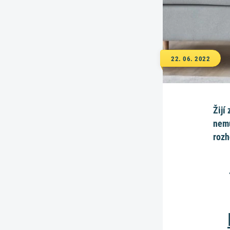
22. 06. 2022
Žijí
nemu
rozh