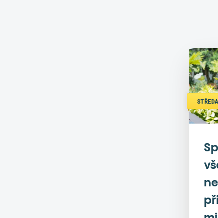
STŘEDA
Sp
vš
ne
př
mi