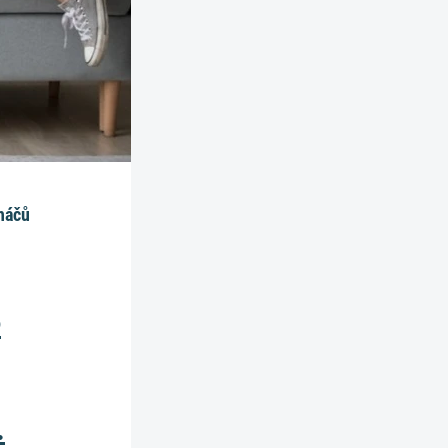
oháčů
o
.