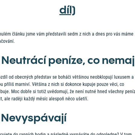
díl)
nulém článku jsme vám představili sedm z nich a dnes pro vás máme
ačování.
. Neutrácí peníze, co nemaj
ozdíl od obecných představ se boháči většinou neobklopují luxusem a
u příliš marniví. Většina z nich si dokonce kupuje pouze věci, co
ebuje. Moc dobře si totiž uvědomují, že není nutné hned všechny pení
it, ale raději každý měsíc alespoň něco ušetří.
. Nevyspávají
cujete do ranních hodin a následně vyspáváte do odpoledne? V tom