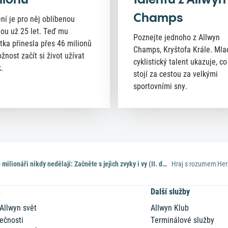
Champs
ní je pro něj oblíbenou
nou už 25 let. Teď mu
Poznejte jednoho z Allwyn
tka přinesla přes 46 milionů
Champs, Kryštofa Krále. Mla
žnost začít si život užívat
cyklistický talent ukazuje, co
.
stojí za cestou za velkými
sportovními sny.
14 věcí, co milionáři nikdy nedělají: Začněte s jejich zvyky i vy (II. díl)
Hraj s rozumem
Her
n
Další služby
 Allwyn svět
Allwyn Klub
ečnosti
Terminálové služby