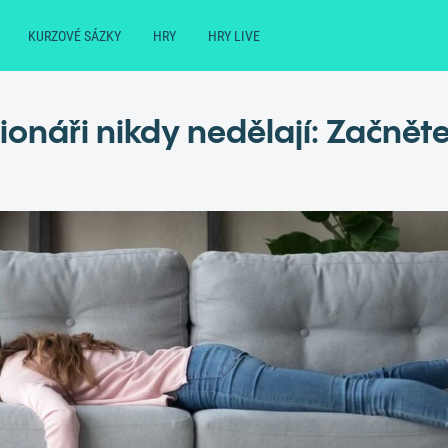
KURZOVÉ SÁZKY
HRY
HRY LIVE
lionáři nikdy nedělají: Začněte s