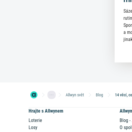
Sáze
ruti
Spor
a mo
jinak
Allwyn svět
Blog
Hrajte s Allwynem
Allwy
Loterie
Blog -
Losy
O spol