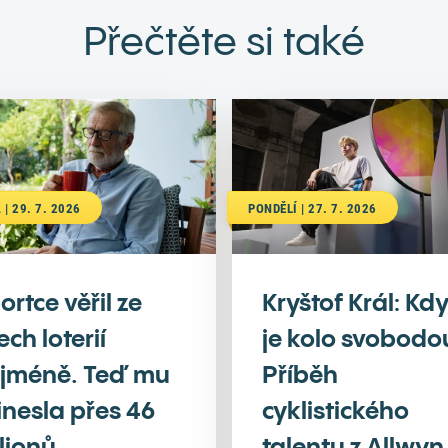
Přečtěte si také
 | 29. 7. 2026
PONDĚLÍ | 27. 7. 2026
ortce věřil ze
Kryštof Král: Kd
ech loterií
je kolo svobodo
jméně. Teď mu
Příběh
inesla přes 46
cyklistického
lionů
talentu z Allwyn