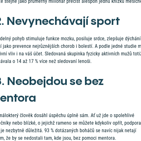
te stejně jako průměrný milionář přečíst alespoň jednu knížku měsíčn
2. Nevynechávají sport
delný pohyb stimuluje funkce mozku, posiluje srdce, zlepšuje dýchání
í jako prevence nejrůznějších chorob i bolestí. A podle jedné studie 
ivní vliv i na váš účet. Sledovaná skupinka fyzicky aktivních mužů toti
ávala o 14 až 17 % více než sledovaní lenoši.
3. Neobejdou se bez
entora
málokterý člověk dosáhl úspěchu úplně sám. Ať už jde o spolehlivé
čníky nebo blízké, o jejichž rameno se můžete kdykoliv opřít, podpora
 je nezbytně důležitá. 93 % dotázaných boháčů se navíc nijak netají
m, že by se nedostali tam, kde jsou, bez pomoci mentora.