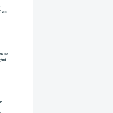
e
kávou
ec ne
nými
te