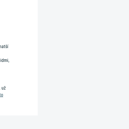
hatší
lidmi,
 už
to