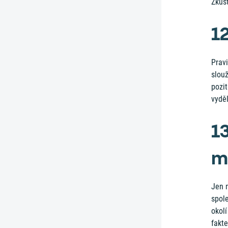
Zkus
1
Pravi
slouž
pozit
vyděl
1
m
Jen 
spole
okolí
fakte