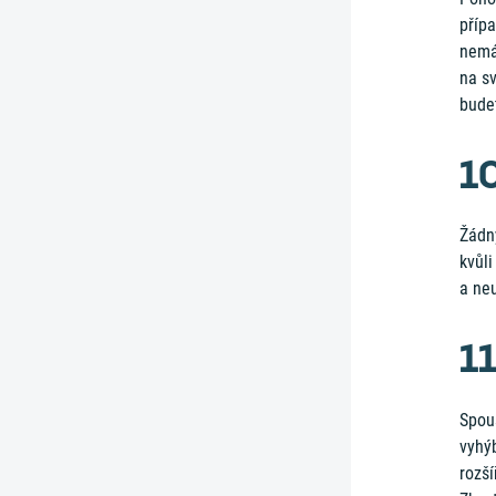
příp
nemá
na sv
budet
10
Žádný
kvůli
a neu
1
Spous
vyhýb
rozší