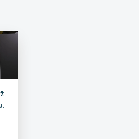
yž
u.