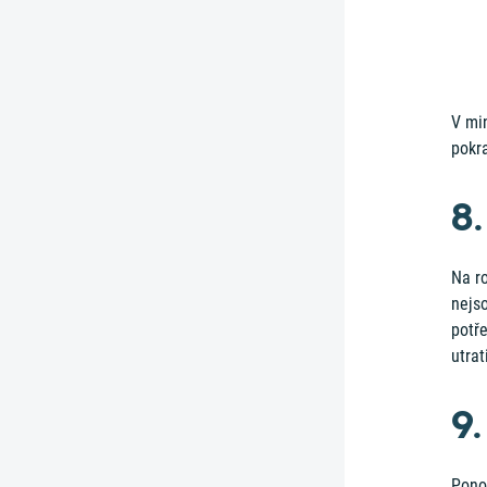
V mi
pokr
8
Na r
nejso
potř
utrat
9
Pono