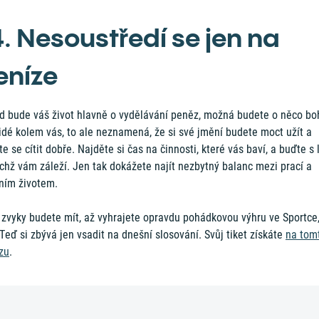
4. Nesoustředí se jen na
eníze
d bude váš život hlavně o vydělávání peněz, možná budete o něco bo
idé kolem vás, to ale neznamená, že si své jmění budete moct užít a
e se cítit dobře. Najděte si čas na činnosti, které vás baví, a buďte s 
chž vám záleží. Jen tak dokážete najít nezbytný balanc mezi prací a
ním životem.
 zvyky budete mít, až vyhrajete opravdu pohádkovou výhru ve Sportce,
 Teď si zbývá jen vsadit na dnešní slosování. Svůj tiket získáte
na tom
zu
.