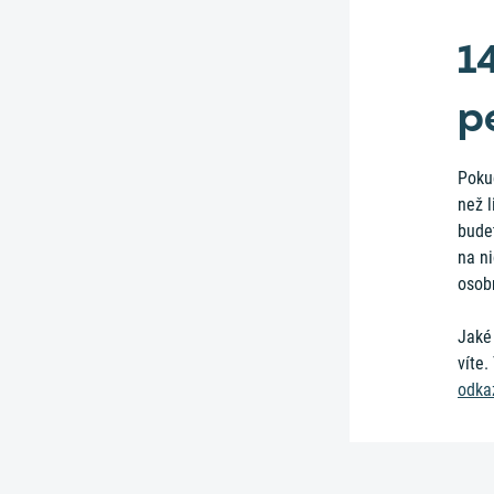
1
p
Poku
než l
budet
na ni
osob
Jaké
víte.
odka