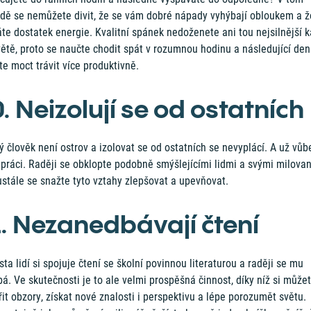
adě se nemůžete divit, že se vám dobré nápady vyhýbají obloukem a ž
te dostatek energie. Kvalitní spánek nedoženete ani tou nejsilnější 
ětě, proto se naučte chodit spát v rozumnou hodinu a následující den
e moct trávit více produktivně.
. Neizolují se od ostatních
 člověk není ostrov a izolovat se od ostatních se nevyplácí. A už vůb
 práci. Raději se obklopte podobně smýšlejícími lidmi a svými milova
stále se snažte tyto vztahy zlepšovat a upevňovat.
1. Nezanedbávají čtení
ta lidí si spojuje čtení se školní povinnou literaturou a raději se mu
á. Ve skutečnosti je to ale velmi prospěšná činnost, díky níž si může
řit obzory, získat nové znalosti i perspektivu a lépe porozumět světu.