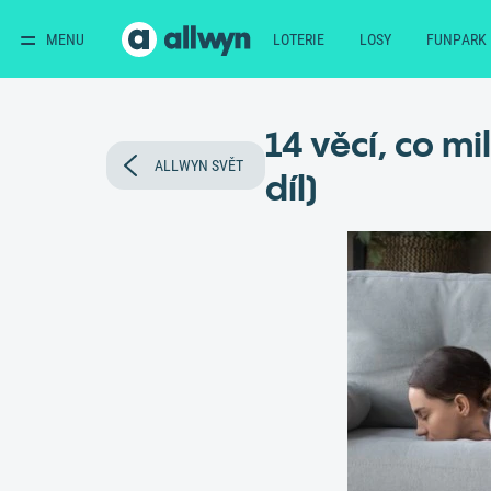
MENU
LOTERIE
LOSY
FUNPARK
14 věcí, co mi
ALLWYN SVĚT
díl)