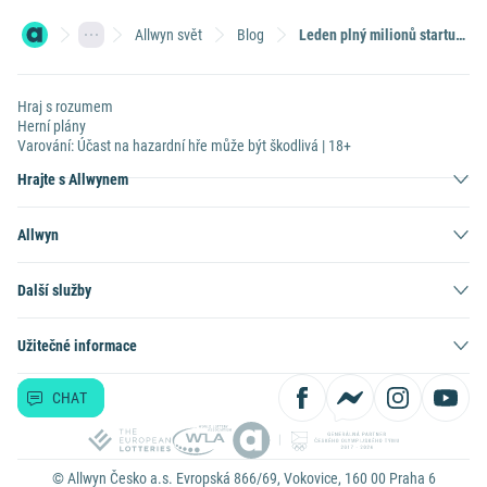
Allwyn svět
Blog
Leden plný milionů startuje. V pátek 9. ledna začíná Casting na milionáře
Hraj s rozumem
Herní plány
Varování: Účast na hazardní hře může být škodlivá | 18+
Hrajte s Allwynem
Allwyn
Další služby
Užitečné informace
CHAT
© Allwyn Česko a.s. Evropská 866/69, Vokovice, 160 00 Praha 6