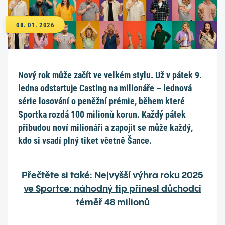
08. 01. 2026
Nový rok může začít ve velkém stylu. Už v pátek 9.
ledna odstartuje Casting na milionáře – lednová
série losování o peněžní prémie, během které
Sportka rozdá 100 milionů korun. Každý pátek
přibudou noví milionáři a zapojit se může každý,
kdo si vsadí plný tiket včetně Šance.
Přečtěte si také: Nejvyšší výhra roku 2025
ve Sportce: náhodný tip přinesl důchodci
téměř 48 milionů