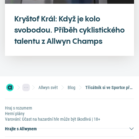
Kryštof Král: Když je kolo
svobodou. Příběh cyklistického
talentu z Allwyn Champs
Allwyn svět
Blog
Třicátník si ve Sportce přišel na 1,5 milionu. Za peníze si koupí vysněné auto!
Hraj s rozumem
Herní plány
Varování: Účast na hazardní hře může být škodlivá | 18+
Hrajte s Allwynem