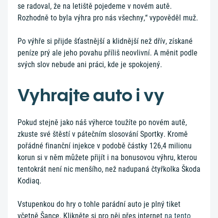
se radoval, že na letiště pojedeme v novém autě.
Rozhodně to byla výhra pro nás všechny,“ vypověděl muž.
Po výhře si přijde šťastnější a klidnější než dřív, získané
peníze prý ale jeho povahu příliš neovlivní. A měnit podle
svých slov nebude ani práci, kde je spokojený.
Vyhrajte auto i vy
Pokud stejně jako náš výherce toužíte po novém autě,
zkuste své štěstí v pátečním slosování Sportky. Kromě
pořádné finanční injekce v podobě částky 126,4 milionu
korun si v něm můžete přijít i na bonusovou výhru, kterou
tentokrát není nic menšího, než nadupaná čtyřkolka Škoda
Kodiaq.
Vstupenkou do hry o tohle parádní auto je plný tiket
včetně Šance. Klikněte si pro něj přes internet
na tento