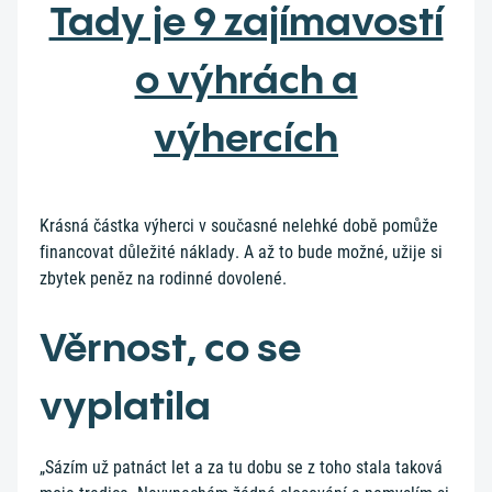
Tady je 9 zajímavostí
o výhrách a
výhercích
Krásná částka výherci v současné nelehké době pomůže
financovat důležité náklady. A až to bude možné, užije si
zbytek peněz na rodinné dovolené.
Věrnost, co se
vyplatila
„Sázím už patnáct let a za tu dobu se z toho stala taková