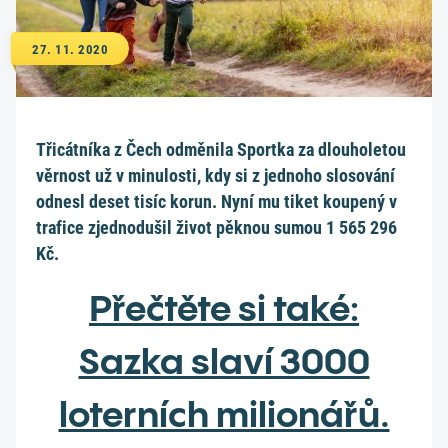
27. 11. 2020
Třicátníka z Čech odměnila Sportka za dlouholetou
věrnost už v minulosti, kdy si z jednoho slosování
odnesl deset tisíc korun. Nyní mu tiket koupený v
trafice zjednodušil život pěknou sumou 1 565 296
Kč.
Přečtěte si také:
Sazka slaví 3000
loterních milionářů.