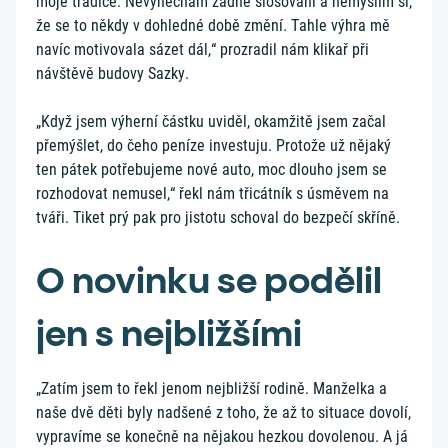
moje tradice. Nevynechám žádné slosování a nemyslím si,
že se to někdy v dohledné době změní. Tahle výhra mě
navíc motivovala sázet dál,“ prozradil nám klikař při
návštěvě budovy Sazky.
„Když jsem výherní částku uviděl, okamžitě jsem začal
přemýšlet, do čeho peníze investuju. Protože už nějaký
ten pátek potřebujeme nové auto, moc dlouho jsem se
rozhodovat nemusel,“ řekl nám třicátník s úsměvem na
tváři. Tiket prý pak pro jistotu schoval do bezpečí skříně.
O novinku se podělil
jen s nejbližšími
„Zatím jsem to řekl jenom nejbližší rodině. Manželka a
naše dvě děti byly nadšené z toho, že až to situace dovolí,
vypravíme se konečně na nějakou hezkou dovolenou. A já