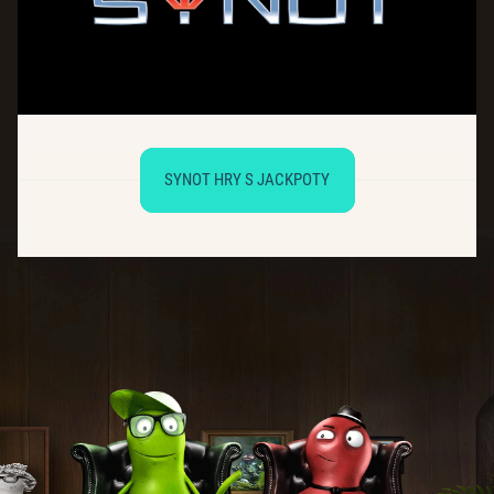
SYNOT HRY S JACKPOTY