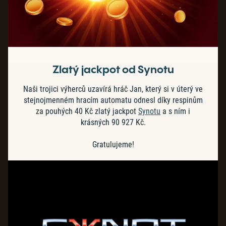
Zlatý jackpot od Synotu
Naši trojici výherců uzavírá hráč Jan, který si v úterý ve
stejnojmenném hracím automatu odnesl díky respinům
za pouhých 40 Kč zlatý jackpot
Synotu
a s ním i
krásných 90 927 Kč.
Gratulujeme!