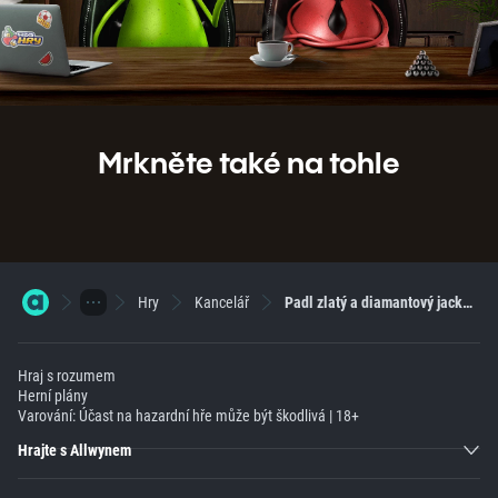
Mrkněte také na tohle
Hry
Kancelář
Padl zlatý a diamantový jackpot od Synotu!
Hraj s rozumem
Herní plány
Varování: Účast na hazardní hře může být škodlivá | 18+
Hrajte s Allwynem