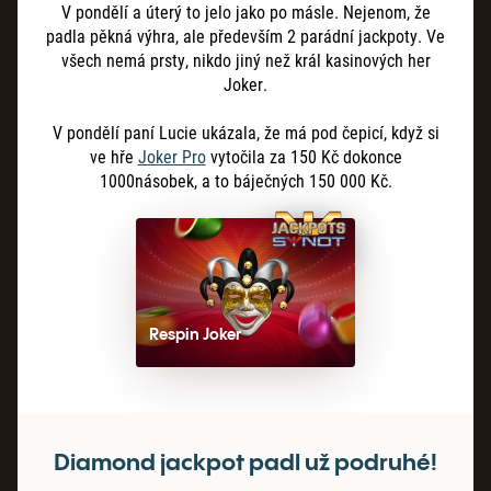
V pondělí a úterý to jelo jako po másle. Nejenom, že
padla pěkná výhra, ale především 2 parádní jackpoty. Ve
všech nemá prsty, nikdo jiný než král kasinových her
Joker.
V pondělí paní Lucie ukázala, že má pod čepicí, když si
ve hře
Joker Pro
vytočila za 150 Kč dokonce
1000násobek, a to báječných 150 000 Kč.
Respin Joker
Diamond jackpot padl už podruhé!