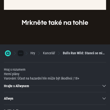
Mrkněte také na tohle
Hry
Kancelář
Bulls Run Wild: Staneš se mistrem toreadorem?
Hraj s rozumem
Herní plány
Varování: Účast na hazardní hře může být škodlivá | 18+
Hrajte s Allwynem
Allwyn