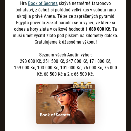
Hra
Book of Secrets
skrývá nezměrné faraonovo
bohatství, z čehož si pořádně velký kus v sobotu ráno
ukrojila právě Aneta. Té se ze zaprášených pyramid
Egypta povedlo získat parádní sérii výher, ve které si
odnesla hory zlata v celkové hodnotě
1 688 000 Kč
. Ta
musí umět vycítit zlato pod pískem na kilometry daleko.
Gratulujeme k úžasnému výkonu!
Seznam všech Anetin výher:
293 000 Kč, 251 500 Kč, 247 000 Kč, 171
000
Kč,
169
000
Kč, 103 000 Kč, 101
000
Kč, 76
000
Kč, 75 000
Kč, 68 500 Kč a 2 x 66
500
Kč.
Book of Secrets