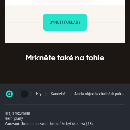
SYNOTÍ POKLADY
Mrkněte také na tohle
Hry
Kancelář
Aneta objevila v knihách poklad celkem za 1 688 000 Kč!
Hraj s rozumem
Herní plány
Varování: Účast na hazardní hře může být škodlivá | 18+