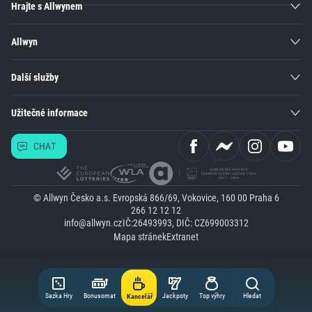
Hrajte s Allwynem
Allwyn
Další služby
Užitečné informace
CHAT
© Allwyn Česko a.s. Evropská 866/69, Vokovice, 160 00 Praha 6
266 12 12 12
info@allwyn.cz
IČ:26493993, DIČ: CZ699003312
Mapa stránek
Extranet
Sazka Hry
Bonusomat
Jackpoty
Top výhry
Hledat