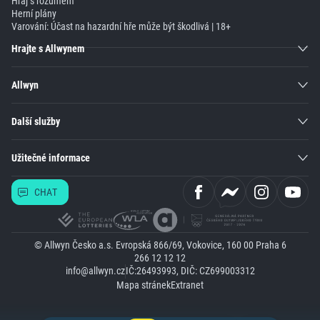
Hraj s rozumem
Herní plány
Varování: Účast na hazardní hře může být škodlivá | 18+
Hrajte s Allwynem
Allwyn
Další služby
Užitečné informace
CHAT
© Allwyn Česko a.s. Evropská 866/69, Vokovice, 160 00 Praha 6
266 12 12 12
info@allwyn.cz
IČ:26493993, DIČ: CZ699003312
Mapa stránek
Extranet