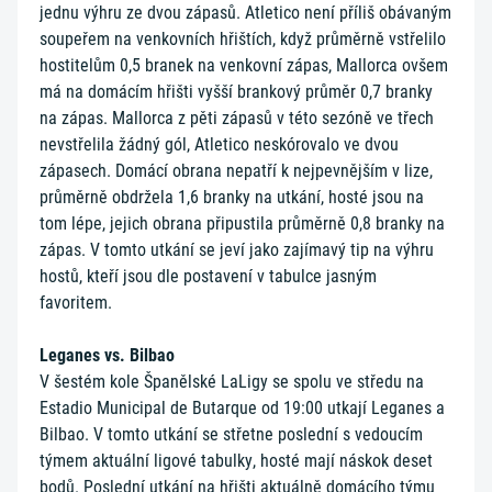
jednu výhru ze dvou zápasů. Atletico není příliš obávaným
soupeřem na venkovních hřištích, když průměrně vstřelilo
hostitelům 0,5 branek na venkovní zápas, Mallorca ovšem
má na domácím hřišti vyšší brankový průměr 0,7 branky
na zápas. Mallorca z pěti zápasů v této sezóně ve třech
nevstřelila žádný gól, Atletico neskórovalo ve dvou
zápasech. Domácí obrana nepatří k nejpevnějším v lize,
průměrně obdržela 1,6 branky na utkání, hosté jsou na
tom lépe, jejich obrana připustila průměrně 0,8 branky na
zápas. V tomto utkání se jeví jako zajímavý tip na výhru
hostů, kteří jsou dle postavení v tabulce jasným
favoritem.
Leganes vs. Bilbao
V šestém kole Španělské LaLigy se spolu ve středu na
Estadio Municipal de Butarque od 19:00 utkají Leganes a
Bilbao. V tomto utkání se střetne poslední s vedoucím
týmem aktuální ligové tabulky, hosté mají náskok deset
bodů. Poslední utkání na hřišti aktuálně domácího týmu