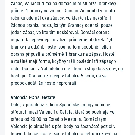
zápas, Valladolid má na domácím hřišti nižší brankový
průměr 1 branky na zápas. Domácí Valladolid v tomto
ročníku odehrál dva zápasy, ve kterých by nevstřelil
žádnou branku, hostující tým Granady odehrál pouze
jeden zápas, ve kterém neskóroval. Domácí obrana
nepatří k nejpevnějším v lize, průměrně obdržela 1,4
branky na utkání, hosté jsou na tom podobně, jejich
obrana připustila průměrně 1 branku na zápas. Hosté
aktuálně mají formu, když vyhráli poslední tři zápasy v
řadě. Domácí z Valladolidu měli horší vstup do sezóny, na
hostující Granadu ztrácejí v tabulce 5 bodů, dá se
předpokládát, že hosté neprohrají.
Valencia FC vs. Getafe
Další, v pořadí již 6. kolo Španělské LaLigy nabídne
střetnutí mezi Valencií a Getafe, které se odehraje ve
středu od 20:00 na Estadio Mestalla. Domácí tým
Valencie je aktuálně s pěti body na šestnácté pozici v
ligové tabulce, hosté jsou v tabulce o pět příček výš na