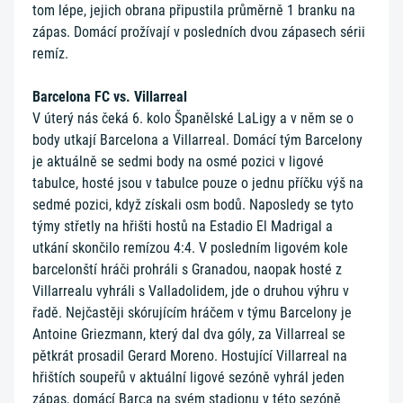
tom lépe, jejich obrana připustila průměrně 1 branku na
zápas. Domácí prožívají v posledních dvou zápasech sérii
remíz.
Barcelona FC vs. Villarreal
V úterý nás čeká 6. kolo Španělské LaLigy a v něm se o
body utkají Barcelona a Villarreal. Domácí tým Barcelony
je aktuálně se sedmi body na osmé pozici v ligové
tabulce, hosté jsou v tabulce pouze o jednu příčku výš na
sedmé pozici, když získali osm bodů. Naposledy se tyto
týmy střetly na hřišti hostů na Estadio El Madrigal a
utkání skončilo remízou 4:4. V posledním ligovém kole
barcelonští hráči prohráli s Granadou, naopak hosté z
Villarrealu vyhráli s Valladolidem, jde o druhou výhru v
řadě. Nejčastěji skórujícím hráčem v týmu Barcelony je
Antoine Griezmann, který dal dva góly, za Villarreal se
pětkrát prosadil Gerard Moreno. Hostující Villarreal na
hřištích soupeřů v aktuální ligové sezóně vyhrál jeden
zápas, domácí Barça na svém stadionu v této sezóně