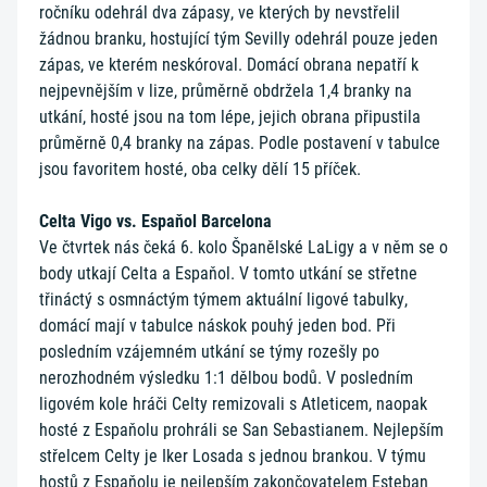
ročníku odehrál dva zápasy, ve kterých by nevstřelil
žádnou branku, hostující tým Sevilly odehrál pouze jeden
zápas, ve kterém neskóroval. Domácí obrana nepatří k
nejpevnějším v lize, průměrně obdržela 1,4 branky na
utkání, hosté jsou na tom lépe, jejich obrana připustila
průměrně 0,4 branky na zápas. Podle postavení v tabulce
jsou favoritem hosté, oba celky dělí 15 příček.
Celta Vigo vs. Espaňol Barcelona
Ve čtvrtek nás čeká 6. kolo Španělské LaLigy a v něm se o
body utkají Celta a Espaňol. V tomto utkání se střetne
třináctý s osmnáctým týmem aktuální ligové tabulky,
domácí mají v tabulce náskok pouhý jeden bod. Při
posledním vzájemném utkání se týmy rozešly po
nerozhodném výsledku 1:1 dělbou bodů. V posledním
ligovém kole hráči Celty remizovali s Atleticem, naopak
hosté z Espaňolu prohráli se San Sebastianem. Nejlepším
střelcem Celty je Iker Losada s jednou brankou. V týmu
hostů z Espaňolu je nejlepším zakončovatelem Esteban