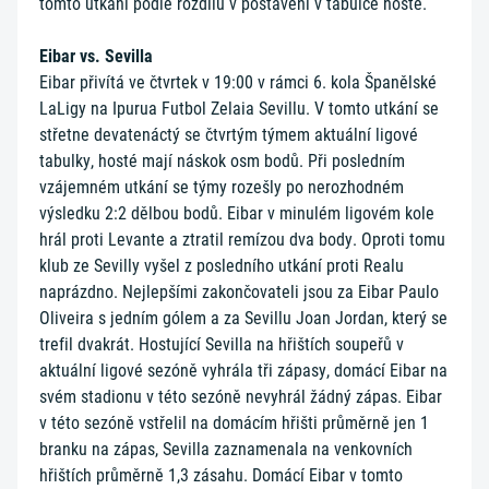
tomto utkání podle rozdílu v postavení v tabulce hosté.
Eibar vs. Sevilla
Eibar přivítá ve čtvrtek v 19:00 v rámci 6. kola Španělské
LaLigy na Ipurua Futbol Zelaia Sevillu. V tomto utkání se
střetne devatenáctý se čtvrtým týmem aktuální ligové
tabulky, hosté mají náskok osm bodů. Při posledním
vzájemném utkání se týmy rozešly po nerozhodném
výsledku 2:2 dělbou bodů. Eibar v minulém ligovém kole
hrál proti Levante a ztratil remízou dva body. Oproti tomu
klub ze Sevilly vyšel z posledního utkání proti Realu
naprázdno. Nejlepšími zakončovateli jsou za Eibar Paulo
Oliveira s jedním gólem a za Sevillu Joan Jordan, který se
trefil dvakrát. Hostující Sevilla na hřištích soupeřů v
aktuální ligové sezóně vyhrála tři zápasy, domácí Eibar na
svém stadionu v této sezóně nevyhrál žádný zápas. Eibar
v této sezóně vstřelil na domácím hřišti průměrně jen 1
branku na zápas, Sevilla zaznamenala na venkovních
hřištích průměrně 1,3 zásahu. Domácí Eibar v tomto