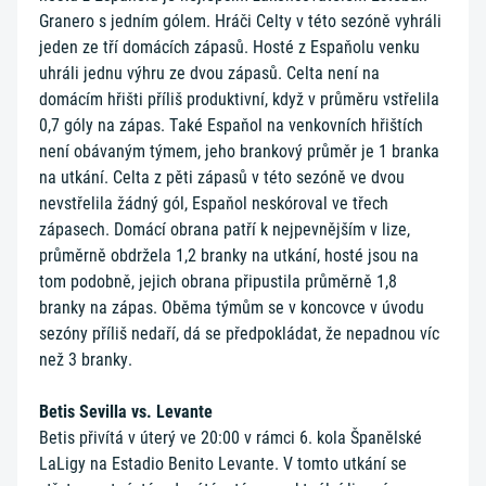
Granero s jedním gólem. Hráči Celty v této sezóně vyhráli
jeden ze tří domácích zápasů. Hosté z Espaňolu venku
uhráli jednu výhru ze dvou zápasů. Celta není na
domácím hřišti příliš produktivní, když v průměru vstřelila
0,7 góly na zápas. Také Espaňol na venkovních hřištích
není obávaným týmem, jeho brankový průměr je 1 branka
na utkání. Celta z pěti zápasů v této sezóně ve dvou
nevstřelila žádný gól, Espaňol neskóroval ve třech
zápasech. Domácí obrana patří k nejpevnějším v lize,
průměrně obdržela 1,2 branky na utkání, hosté jsou na
tom podobně, jejich obrana připustila průměrně 1,8
branky na zápas. Oběma týmům se v koncovce v úvodu
sezóny příliš nedaří, dá se předpokládat, že nepadnou víc
než 3 branky.
Betis Sevilla vs. Levante
Betis přivítá v úterý ve 20:00 v rámci 6. kola Španělské
LaLigy na Estadio Benito Levante. V tomto utkání se