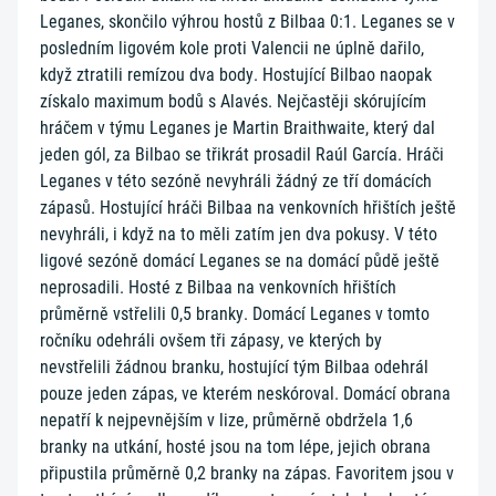
Leganes, skončilo výhrou hostů z Bilbaa 0:1. Leganes se v
posledním ligovém kole proti Valencii ne úplně dařilo,
když ztratili remízou dva body. Hostující Bilbao naopak
získalo maximum bodů s Alavés. Nejčastěji skórujícím
hráčem v týmu Leganes je Martin Braithwaite, který dal
jeden gól, za Bilbao se třikrát prosadil Raúl García. Hráči
Leganes v této sezóně nevyhráli žádný ze tří domácích
zápasů. Hostující hráči Bilbaa na venkovních hřištích ještě
nevyhráli, i když na to měli zatím jen dva pokusy. V této
ligové sezóně domácí Leganes se na domácí půdě ještě
neprosadili. Hosté z Bilbaa na venkovních hřištích
průměrně vstřelili 0,5 branky. Domácí Leganes v tomto
ročníku odehráli ovšem tři zápasy, ve kterých by
nevstřelili žádnou branku, hostující tým Bilbaa odehrál
pouze jeden zápas, ve kterém neskóroval. Domácí obrana
nepatří k nejpevnějším v lize, průměrně obdržela 1,6
branky na utkání, hosté jsou na tom lépe, jejich obrana
připustila průměrně 0,2 branky na zápas. Favoritem jsou v