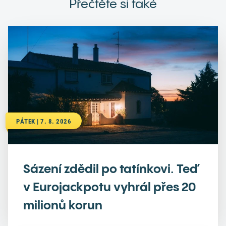
Přečtěte si také
PÁTEK | 7. 8. 2026
Sázení zdědil po tatínkovi. Teď
v Eurojackpotu vyhrál přes 20
milionů korun