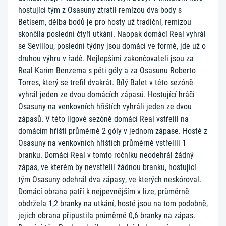
hostující tým z Osasuny ztratil remízou dva body s
Betisem, dělba bodů je pro hosty už tradiční, remízou
skončila poslední čtyři utkání. Naopak domácí Real vyhrál
se Sevillou, poslední týdny jsou domácí ve formě, jde už o
druhou výhru v řadě. Nejlepšími zakončovateli jsou za
Real Karim Benzema s pěti góly a za Osasunu Roberto
Torres, který se trefil dvakrát. Bílý Balet v této sezóně
vyhrál jeden ze dvou domácích zápasů. Hostující hráči
Osasuny na venkovních hřištích vyhráli jeden ze dvou
zápasů. V této ligové sezóně domácí Real vstřelil na
domácím hřišti průměrně 2 góly v jednom zápase. Hosté z
Osasuny na venkovních hřištích průměrně vstřelili 1
branku. Domácí Real v tomto ročníku neodehrál žádný
zápas, ve kterém by nevstřelil žádnou branku, hostující
tým Osasuny odehrál dva zápasy, ve kterých neskóroval.
Domácí obrana patří k nejpevnějším v lize, průměrně
obdržela 1,2 branky na utkání, hosté jsou na tom podobně,
jejich obrana připustila průměrně 0,6 branky na zápas.