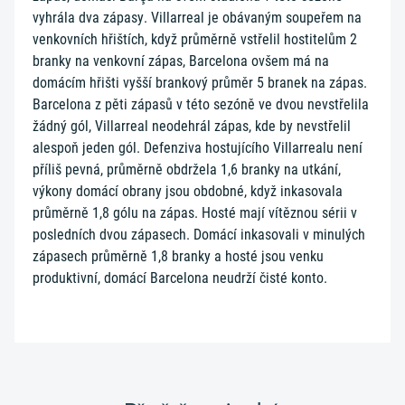
vyhrála dva zápasy. Villarreal je obávaným soupeřem na
venkovních hřištích, když průměrně vstřelil hostitelům 2
branky na venkovní zápas, Barcelona ovšem má na
domácím hřišti vyšší brankový průměr 5 branek na zápas.
Barcelona z pěti zápasů v této sezóně ve dvou nevstřelila
žádný gól, Villarreal neodehrál zápas, kde by nevstřelil
alespoň jeden gól. Defenziva hostujícího Villarrealu není
příliš pevná, průměrně obdržela 1,6 branky na utkání,
výkony domácí obrany jsou obdobné, když inkasovala
průměrně 1,8 gólu na zápas. Hosté mají vítěznou sérii v
posledních dvou zápasech. Domácí inkasovali v minulých
zápasech průměrně 1,8 branky a hosté jsou venku
produktivní, domácí Barcelona neudrží čisté konto.