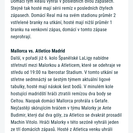
Domácí tým Realu vyhrál v posledních dvou zápasech.
Stejně tak hosté mají sérii remíz v posledních čtyřech
zápasech. Domácí Real má na svém stadionu průměr 2
vstřelené branky na utkání, hosté mají nižší průměr 1
branku na venkovní zápas, domácí v tomto zápase
neprohrají.
Mallorca vs. Atletico Madrid
Další, v pořadí již 6. kolo Španělské LaLigy nabídne
střetnutí mezi Malorkou a Atleticem, které se odehraje ve
středu od 19:00 na Iberostar Stadium. V tomto utkání se
střetne sedmnáctý se šestým týmem aktuální ligové
tabulky, hosté mají náskok šest bodů. V minulém kole
hostující madridští hráči ztratili remízou dva body se
Celtou. Naopak domácí Mallorca prohrála s Getafe.
Nejčastěji skórujícím hráčem v týmu Malorky je Ante
Budimir, který dal dva góly, za Atletico se dvakrát prosadil
Machin Vitolo. Hráči Malorky v této sezóně vyhráli jeden
ze tří domácích zápasů. Hosté z Atletica venku uhráli