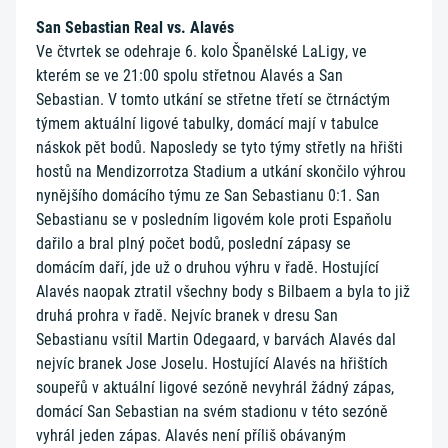
San Sebastian Real vs. Alavés
Ve čtvrtek se odehraje 6. kolo Španělské LaLigy, ve
kterém se ve 21:00 spolu střetnou Alavés a San
Sebastian. V tomto utkání se střetne třetí se čtrnáctým
týmem aktuální ligové tabulky, domácí mají v tabulce
náskok pět bodů. Naposledy se tyto týmy střetly na hřišti
hostů na Mendizorrotza Stadium a utkání skončilo výhrou
nynějšího domácího týmu ze San Sebastianu 0:1. San
Sebastianu se v posledním ligovém kole proti Espaňolu
dařilo a bral plný počet bodů, poslední zápasy se
domácím daří, jde už o druhou výhru v řadě. Hostující
Alavés naopak ztratil všechny body s Bilbaem a byla to již
druhá prohra v řadě. Nejvíc branek v dresu San
Sebastianu vsítil Martin Odegaard, v barvách Alavés dal
nejvíc branek Jose Joselu. Hostující Alavés na hřištích
soupeřů v aktuální ligové sezóně nevyhrál žádný zápas,
domácí San Sebastian na svém stadionu v této sezóně
vyhrál jeden zápas. Alavés není příliš obávaným