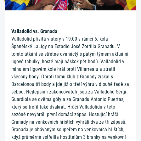
Valladolid vs. Granada
Valladolid přivítá v úterý v 19:00 v rámci 6. kola
Španělské LaLigy na Estadio José Zorrilla Granadu. V
tomto utkání se střetne dvanáctý s pátým týmem aktuální
ligové tabulky, hosté mají náskok pět bodů. Valladolid v
minulém ligovém kole hrál proti Villarrealu a ztratil
všechny body. Oproti tomu klub z Granady získal s
Barcelonou tři body a jde již o třetí výhru v dlouhé řadě za
sebou. Nejlepšími zakončovateli jsou za Valladolid Sergi
Guardiola se dvěma góly a za Granadu Antonio Puertas,
který se trefil také dvakrát. Hráči Valladolidu v této
sezóně nevyhráli první domácí zápas. Hostující hráči
Granady na venkovních hřištích vyhráli dva ze tří zápasů.
Granada je obávaným soupeřem na venkovních hřištích,
když průměrně vstřelila hostitelům 3 branky na venkovní