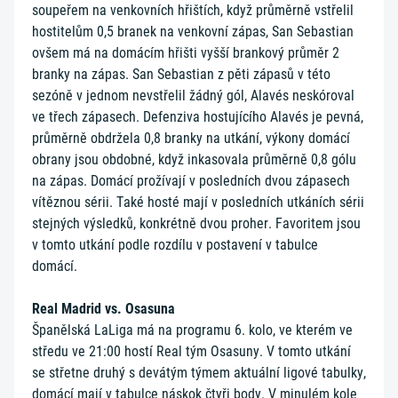
soupeřem na venkovních hřištích, když průměrně vstřelil
hostitelům 0,5 branek na venkovní zápas, San Sebastian
ovšem má na domácím hřišti vyšší brankový průměr 2
branky na zápas. San Sebastian z pěti zápasů v této
sezóně v jednom nevstřelil žádný gól, Alavés neskóroval
ve třech zápasech. Defenziva hostujícího Alavés je pevná,
průměrně obdržela 0,8 branky na utkání, výkony domácí
obrany jsou obdobné, když inkasovala průměrně 0,8 gólu
na zápas. Domácí prožívají v posledních dvou zápasech
vítěznou sérii. Také hosté mají v posledních utkáních sérii
stejných výsledků, konkrétně dvou proher. Favoritem jsou
v tomto utkání podle rozdílu v postavení v tabulce
domácí.
Real Madrid vs. Osasuna
Španělská LaLiga má na programu 6. kolo, ve kterém ve
středu ve 21:00 hostí Real tým Osasuny. V tomto utkání
se střetne druhý s devátým týmem aktuální ligové tabulky,
domácí mají v tabulce náskok čtyři body. V minulém kole