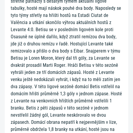
střetne patnáctý s desátým týmem aktuální ligové
tabulky, hosté mají náskok pouhé dva body. Naposledy se
tyto týmy střetly na hřišti hostů na Estadi Ciutat de
València a utkání skončilo výhrou aktuálních hostů z
Levante 4:0. Betisu se v posledním ligovém kole proti
Osasuně ne úplně dařilo, když ztratil remízou dva body,
jde již o druhou remízu v řadě. Hostující Levante také
remizovalo a přišlo o dva body s Eibar. Snajperem v týmu
Betisu je Loren Moron, který dal tři góly, za Levante se
dvakrát prosadil Marti Roger. Hráči Betisu v této sezóně
vyhráli jeden ze tří domácích zápasů. Hosté z Levante
venku ještě nedokázali vyhrát, i když na to měli zatím jen
dva zápasy. V této ligové sezóně domácí Betis vstřelil na
domácím hřišti průměrně 1,3 góly v jednom zápase. Hosté
z Levante na venkovních hřištích průměrně vstřelili 1
branku. Betis z pěti zápasů v této sezóně v jednom
nevstřelil žádný gól, Levante neskórovalo ve dvou
zápasech. Domácí obrana nepatří k nejpevnějším v lize,
průměrně obdržela 1,8 branky na utkání, hosté jsou na