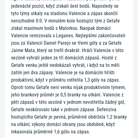
jedenácté pozici, když získali šest bodů. Naposledy se
tyto týmy utkaly na stadionu Valencie a zápas skončil
nerozhodně 0:0. V minulém kole hostující tým z Getafe
získal maximum bodů s Malorkou. Naopak domácí
Valencie remizovala s Leganes. Nejlepšími zakončovateli
jsou za Valencii Daniel Parejo se třemi góly a za Getafe
Jaime Mata, který se trefil dvakrát. Hráči Valencie v této
sezóně vyhráli jeden ze tří domácích zápasů. Hosté z
Getafe venku ještě nedokázali vyhrát, i když na to měli
zatím jen dva zápasy. Valencie je na domácím hřišti
produktivní, když v průměru vstřelila 1,3 góly na zápas.
Oproti tomu Getafe není venku nijak produktivním týmem,
jeho brankový průměr je 0,5 branky na utkání. Valencie z
pěti zápasů v této sezóně v jednom nevstřelila žádný gól,
Getafe neskórovalo také v jednom zápase. Defenziva
hostujícího Getafe je pevná, průměrně obdržela 1,2 branky
na utkání, výkony domácí obrany jsou obdobné, když
inkasovala průměrně 1,6 gólu na zápas.