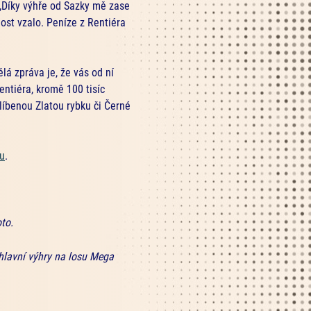
 „Díky výhře od Sazky mě zase
dost vzalo. Peníze z Rentiéra
ělá zpráva je, že vás od ní
entiéra, kromě 100 tisíc
líbenou Zlatou rybku či Černé
u
.
to.
hlavní výhry na losu Mega