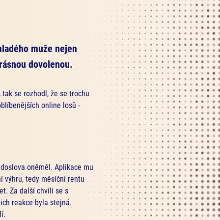
, mladého muže nejen
 krásnou dovolenou.
 tak se rozhodl, že se trochu
oblíbenějších online losů -
ž doslova oněměl. Aplikace mu
í výhru, tedy měsíční rentu
t. Za další chvíli se s
jich reakce byla stejná.
í.