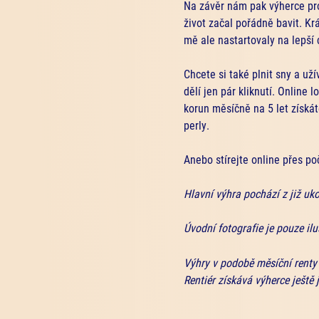
Na závěr nám pak výherce proz
život začal pořádně bavit. Kr
mě ale nastartovaly na lepší 
Chcete si také plnit sny a uží
dělí jen pár kliknutí. Online 
korun měsíčně na 5 let získát
perly.
Anebo stírejte online přes po
Hlavní výhra pochází z již uk
Úvodní fotografie je pouze il
Výhry v podobě měsíční renty
Rentiér získává výherce ještě