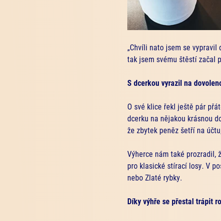
„Chvíli nato jsem se vypravil 
tak jsem svému štěstí začal 
S dcerkou vyrazil na dovolen
O své klice řekl ještě pár př
dcerku na nějakou krásnou dov
že zbytek peněz šetří na účtu
Výherce nám také prozradil, ž
pro klasické stírací losy. V p
nebo Zlaté rybky.
Díky výhře se přestal trápit