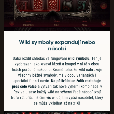
Wild symboly expandují nebo
násobí
Další rozdíl shledáš ve fungování
wild symbolu
. Ten je
vyobrazen jako krvavá lázeň a koupel v ní tě v obou
hrách pořádně nakopne. Kromě toho, že wild nahrazuje
všechny běžné symboly, má v obou variantách i
speciální funkci navíc.
Na pětiválci se žolík roztahuje
přes celé válce
a vytváří tak nové výherní kombinace, v
Revivalu zase každý wild na výherní řadě násobí tvojí
trefu x2, přičemž čím víc wildů, tím vyšší násobitel, který
se může vyšplhat až na x16!