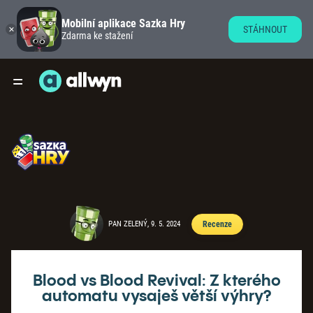
Mobilní aplikace Sazka Hry
STÁHNOUT
Zdarma ke stažení
PAN ZELENÝ, 9. 5. 2024
Recenze
Blood vs Blood Revival: Z kterého
automatu vysaješ větší výhry?