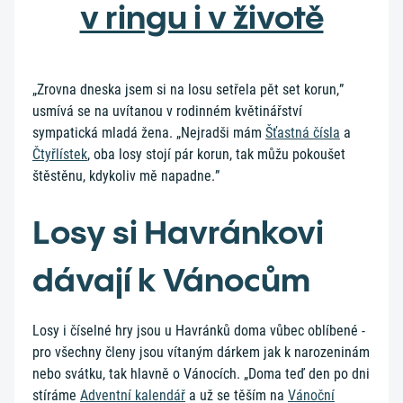
v ringu i v životě
„Zrovna dneska jsem si na losu setřela pět set korun,”
usmívá se na uvítanou v rodinném květinářství
sympatická mladá žena. „Nejradši mám
Šťastná čísla
a
Čtyřlístek
, oba losy stojí pár korun, tak můžu pokoušet
štěstěnu, kdykoliv mě napadne.”
Losy si Havránkovi
dávají k Vánocům
Losy i číselné hry jsou u Havránků doma vůbec oblíbené -
pro všechny členy jsou vítaným dárkem jak k narozeninám
nebo svátku, tak hlavně o Vánocích. „Doma teď den po dni
stíráme
Adventní kalendář
a už se těším na
Vánoční