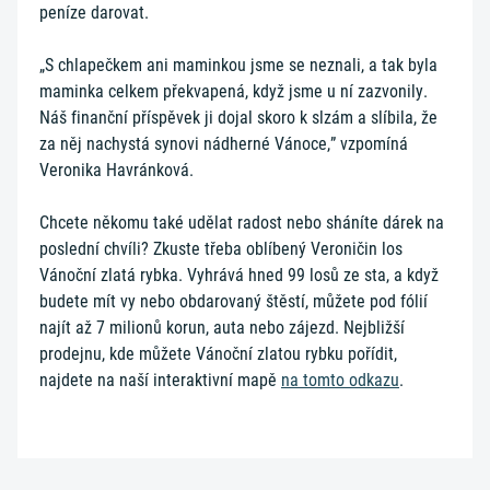
peníze darovat.
„S chlapečkem ani maminkou jsme se neznali, a tak byla
maminka celkem překvapená, když jsme u ní zazvonily.
Náš finanční příspěvek ji dojal skoro k slzám a slíbila, že
za něj nachystá synovi nádherné Vánoce,” vzpomíná
Veronika Havránková.
Chcete někomu také udělat radost nebo sháníte dárek na
poslední chvíli? Zkuste třeba oblíbený Veroničin los
Vánoční zlatá rybka. Vyhrává hned 99 losů ze sta, a když
budete mít vy nebo obdarovaný štěstí, můžete pod fólií
najít až 7 milionů korun, auta nebo zájezd. Nejbližší
prodejnu, kde můžete Vánoční zlatou rybku pořídit,
najdete na naší interaktivní mapě
na tomto odkazu
.