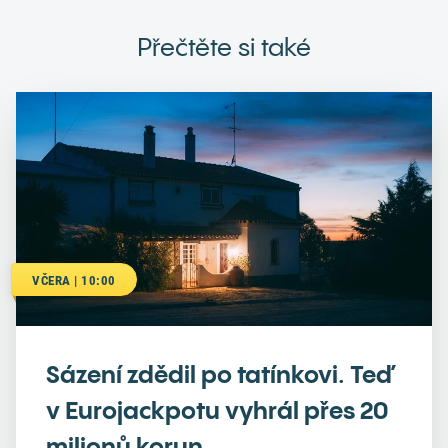
Přečtěte si také
VČERA | 10:00
Sázení zdědil po tatínkovi. Teď
v Eurojackpotu vyhrál přes 20
milionů korun