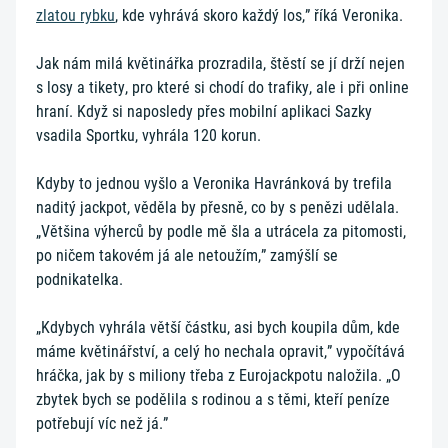
zlatou rybku
, kde vyhrává skoro každý los,” říká Veronika.
Jak nám milá květinářka prozradila, štěstí se jí drží nejen
s losy a tikety, pro které si chodí do trafiky, ale i při online
hraní. Když si naposledy přes mobilní aplikaci Sazky
vsadila Sportku, vyhrála 120 korun.
Kdyby to jednou vyšlo a Veronika Havránková by trefila
naditý jackpot, věděla by přesně, co by s penězi udělala.
„Většina výherců by podle mě šla a utrácela za pitomosti,
po ničem takovém já ale netoužím,” zamýšlí se
podnikatelka.
„Kdybych vyhrála větší částku, asi bych koupila dům, kde
máme květinářství, a celý ho nechala opravit,” vypočítává
hráčka, jak by s miliony třeba z Eurojackpotu naložila. „O
zbytek bych se podělila s rodinou a s těmi, kteří peníze
potřebují víc než já.”