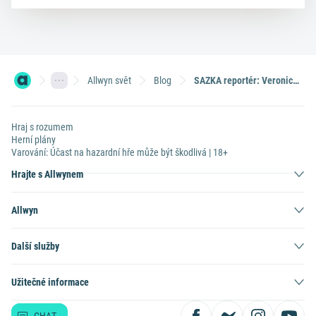
Allwyn svět
Blog
SAZKA reportér: Veronice Havránkové nosí štěstí dobré skutky
Hraj s rozumem
Herní plány
Varování: Účast na hazardní hře může být škodlivá | 18+
Hrajte s Allwynem
Allwyn
Další služby
Užitečné informace