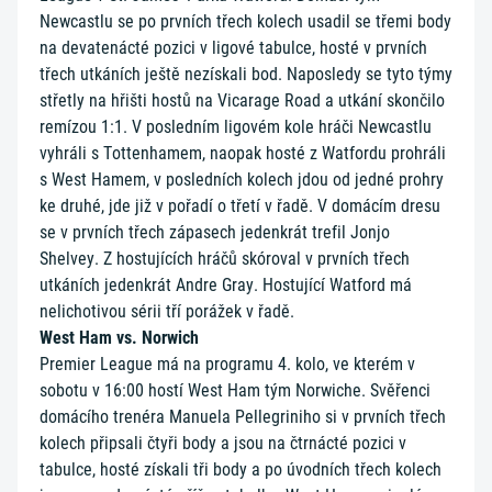
Newcastlu se po prvních třech kolech usadil se třemi body
na devatenácté pozici v ligové tabulce, hosté v prvních
třech utkáních ještě nezískali bod. Naposledy se tyto týmy
střetly na hřišti hostů na Vicarage Road a utkání skončilo
remízou 1:1. V posledním ligovém kole hráči Newcastlu
vyhráli s Tottenhamem, naopak hosté z Watfordu prohráli
s West Hamem, v posledních kolech jdou od jedné prohry
ke druhé, jde již v pořadí o třetí v řadě. V domácím dresu
se v prvních třech zápasech jedenkrát trefil Jonjo
Shelvey. Z hostujících hráčů skóroval v prvních třech
utkáních jedenkrát Andre Gray. Hostující Watford má
nelichotivou sérii tří porážek v řadě.
West Ham vs. Norwich
Premier League má na programu 4. kolo, ve kterém v
sobotu v 16:00 hostí West Ham tým Norwiche. Svěřenci
domácího trenéra Manuela Pellegriniho si v prvních třech
kolech připsali čtyři body a jsou na čtrnácté pozici v
tabulce, hosté získali tři body a po úvodních třech kolech