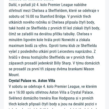
Další, v pořadí již 4. kolo Premier League nabídne
střetnutí mezi Chelsea a Sheffieldem, které se odehraje v
sobotu od 16:00 na Stamford Bridge. V prvních třech
utkáních nového ročníku si Chelsea připsala čtyři body,
také hosté ze Sheffieldu z prvních tří kol získali čtyři body,
čímž se zařadili na devátou příčku tabulky. Chelsea v
minulém ligovém kole hrála proti Norwichi a získala
maximum bodů za výhru. Oproti tomu klub ze Sheffieldu
vyšel z posledního utkání proti Leicesteru naprázdno. Z
hráčů v dresu hostujícího Sheffieldu se v prvních třech
zápasech prosadil jedenkrát Billy Sharp. V týmu domácích
se prosadil za první tři zápasy dvěma brankami Mason
Mount.
Crystal Palace vs. Aston Villa
V sobotu se odehraje 4. kolo Premier League, ve kterém
se v 16:00 spolu střetnou Aston Villa a Crystal Palace.
Svěřenci domácího trenéra Roe Hodgsona si v prvních
třech kolech připsali čtyři body a jsou na desáté pozici v