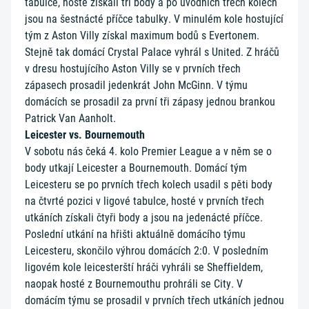
tabulce, hosté získali tři body a po úvodních třech kolech
jsou na šestnácté příčce tabulky. V minulém kole hostující
tým z Aston Villy získal maximum bodů s Evertonem.
Stejně tak domácí Crystal Palace vyhrál s United. Z hráčů
v dresu hostujícího Aston Villy se v prvních třech
zápasech prosadil jedenkrát John McGinn. V týmu
domácích se prosadil za první tři zápasy jednou brankou
Patrick Van Aanholt.
Leicester vs. Bournemouth
V sobotu nás čeká 4. kolo Premier League a v něm se o
body utkají Leicester a Bournemouth. Domácí tým
Leicesteru se po prvních třech kolech usadil s pěti body
na čtvrté pozici v ligové tabulce, hosté v prvních třech
utkáních získali čtyři body a jsou na jedenácté příčce.
Poslední utkání na hřišti aktuálně domácího týmu
Leicesteru, skončilo výhrou domácích 2:0. V posledním
ligovém kole leicesterští hráči vyhráli se Sheffieldem,
naopak hosté z Bournemouthu prohráli se City. V
domácím týmu se prosadil v prvních třech utkáních jednou