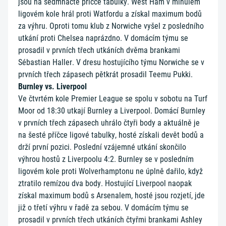
jsou na sedmnácté příčce tabulky. West Ham v minulém
ligovém kole hrál proti Watfordu a získal maximum bodů
za výhru. Oproti tomu klub z Norwiche vyšel z posledního
utkání proti Chelsea naprázdno. V domácím týmu se
prosadil v prvních třech utkáních dvěma brankami
Sébastian Haller. V dresu hostujícího týmu Norwiche se v
prvních třech zápasech pětkrát prosadil Teemu Pukki.
Burnley vs. Liverpool
Ve čtvrtém kole Premier League se spolu v sobotu na Turf
Moor od 18:30 utkají Burnley a Liverpool. Domácí Burnley
v prvních třech zápasech uhrálo čtyři body a aktuálně je
na šesté příčce ligové tabulky, hosté získali devět bodů a
drží první pozici. Poslední vzájemné utkání skončilo
výhrou hostů z Liverpoolu 4:2. Burnley se v posledním
ligovém kole proti Wolverhamptonu ne úplně dařilo, když
ztratilo remízou dva body. Hostující Liverpool naopak
získal maximum bodů s Arsenalem, hosté jsou rozjetí, jde
již o třetí výhru v řadě za sebou. V domácím týmu se
prosadil v prvních třech utkáních čtyřmi brankami Ashley