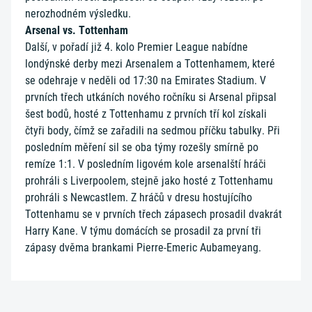
nerozhodném výsledku.
Arsenal vs. Tottenham
Další, v pořadí již 4. kolo Premier League nabídne
londýnské derby mezi Arsenalem a Tottenhamem, které
se odehraje v neděli od 17:30 na Emirates Stadium. V
prvních třech utkáních nového ročníku si Arsenal připsal
šest bodů, hosté z Tottenhamu z prvních tří kol získali
čtyři body, čímž se zařadili na sedmou příčku tabulky. Při
posledním měření sil se oba týmy rozešly smírně po
remíze 1:1. V posledním ligovém kole arsenalští hráči
prohráli s Liverpoolem, stejně jako hosté z Tottenhamu
prohráli s Newcastlem. Z hráčů v dresu hostujícího
Tottenhamu se v prvních třech zápasech prosadil dvakrát
Harry Kane. V týmu domácích se prosadil za první tři
zápasy dvěma brankami Pierre-Emeric Aubameyang.