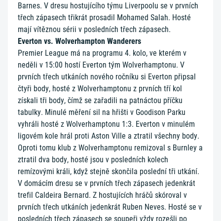
Barnes. V dresu hostujícího týmu Liverpoolu se v prvních
třech zápasech třikrát prosadil Mohamed Salah. Hosté
mají vítěznou sérii v posledních třech zápasech.
Everton vs. Wolverhampton Wanderers
Premier League má na programu 4. kolo, ve kterém v
neděli v 15:00 hostí Everton tým Wolverhamptonu. V
prvních třech utkáních nového ročníku si Everton připsal
čtyři body, hosté z Wolverhamptonu z prvních tří kol
získali tři body, čímž se zařadili na patnáctou příčku
tabulky. Minulé měření sil na hřišti v Goodison Parku
vyhráli hosté z Wolverhamptonu 1:3. Everton v minulém
ligovém kole hrál proti Aston Ville a ztratil všechny body.
Oproti tomu klub z Wolverhamptonu remizoval s Burnley a
ztratil dva body, hosté jsou v posledních kolech
remízovými králi, když stejně skončila poslední tři utkání.
V domácím dresu se v prvních třech zápasech jedenkrát
trefil Caldeira Bernard. Z hostujících hráčů skóroval v
prvních třech utkáních jedenkrát Ruben Neves. Hosté se v
posledních třech zápasech se soupeři vždy rozešli po