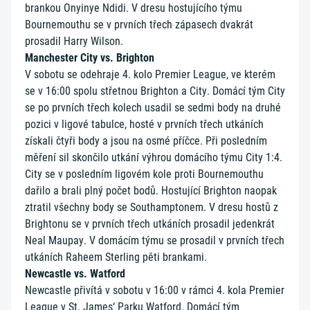
brankou Onyinye Ndidi. V dresu hostujícího týmu
Bournemouthu se v prvních třech zápasech dvakrát
prosadil Harry Wilson.
Manchester City vs. Brighton
V sobotu se odehraje 4. kolo Premier League, ve kterém
se v 16:00 spolu střetnou Brighton a City. Domácí tým City
se po prvních třech kolech usadil se sedmi body na druhé
pozici v ligové tabulce, hosté v prvních třech utkáních
získali čtyři body a jsou na osmé příčce. Při posledním
měření sil skončilo utkání výhrou domácího týmu City 1:4.
City se v posledním ligovém kole proti Bournemouthu
dařilo a brali plný počet bodů. Hostující Brighton naopak
ztratil všechny body se Southamptonem. V dresu hostů z
Brightonu se v prvních třech utkáních prosadil jedenkrát
Neal Maupay. V domácím týmu se prosadil v prvních třech
utkáních Raheem Sterling pěti brankami.
Newcastle vs. Watford
Newcastle přivítá v sobotu v 16:00 v rámci 4. kola Premier
League v St. James‘ Parku Watford. Domácí tým