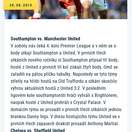
30. 08. 2019
Southampton vs. Manchester United
V sobotu nás čeká 4. kolo Premier League a v něm se o
body utkají Southampton a United. V prvních třech
utkáních nového ročníku si Southampton připsal tři body,
hosté z United z prvních tří kol získali čtyři body, čímž se
zařadili na pátou příčku tabulky. Naposledy se tyto týmy
střetly na hřišti hostů na Old Traffordu a utkání skončilo
výhrou aktuálních hostů z United 3:2. V posledním
ligovém kole southamptonští hráči vyhráli s Brightonem,
naopak hosté z United prohráli s Crystal Palace. V
domácím týmu se prosadil v prvních třech utkáních jednou
brankou Danny Ings. V dresu hostujícího týmu United se v
prvních třech zápasech dvakrát prosadil Anthony Martial.
Chelsea vs. Sheffield United