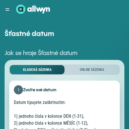
Šťastné datum
Jak se hraje Šťastné datum
ONLINE SÁZENKA
Zvolte své datum
1
Datum tipujete zaškrtnutím:
Zv
Kč
1) jednoho čísla v kolonce DEN (1-31),
hr
2) jednoho čísla v kolonce MĚSÍC (1-12),
vy