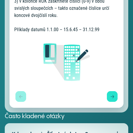
3) v kolonce ROK zaškrtněte číslici (0-9) v obou
svislých sloupečcích – takto označené číslice určí
koncové dvojčíslí roku.
Příklady datumů 1.1.00 – 15.6.45 – 31.12.99
Často kladené otázky