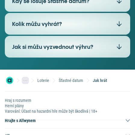
Kdy se losuje Šťastné datum?
Kolik můžu vyhrát?
Jak si můžu vyzvednout výhru?
Uhodnuto čísel
Výherní
Pořadí
DEN
MĚSÍC
ROK
násobek
Loterie
Šťastné datum
Jak hrát
1. pořadí
1
1
1
10 000x
2. pořadí
1
0
1
200x
Hraj s rozumem
3. pořadí
0
1
1
50x
Herní plány
Varování: Účast na hazardní hře může být škodlivá | 18+
4. pořadí
1
1
0
20x
Hrajte s Allwynem
5. pořadí
0
0
1
6x
6. pořadí
1
0
0
2x