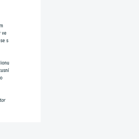
ém
ý ve
 se s
lionu
xusní
ro
tor