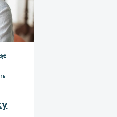
když
116
ky