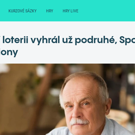
KURZOVÉ SÁZKY
HRY
HRY LIVE
V loterii vyhrál už podruhé, S
liony