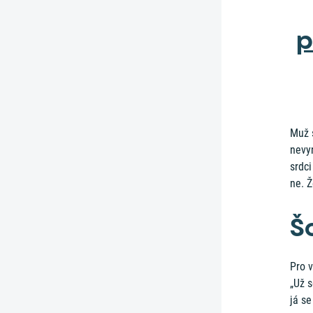
p
Muž s
nevy
srdci
ne. Ž
Š
Pro v
„Už 
já se