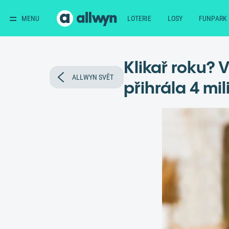
MENU
LOTERIE
LOSY
FUNPARK
Klikař roku? 
ALLWYN SVĚT
přihrála 4 mi