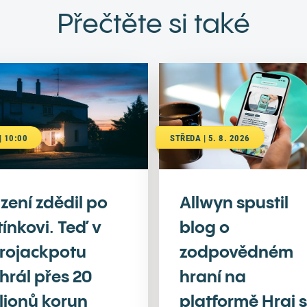
Přečtěte si také
| 10:00
STŘEDA | 5. 8. 2026
zení zdědil po
Allwyn spustil
tínkovi. Teď v
blog o
rojackpotu
zodpovědném
hrál přes 20
hraní na
lionů korun
platformě Hraj s