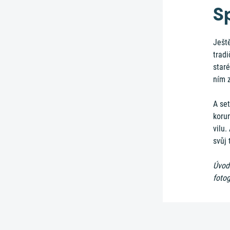
Sp
Ještě
tradi
star
ním 
A se
korun
vilu.
svůj 
Úvodn
fotog