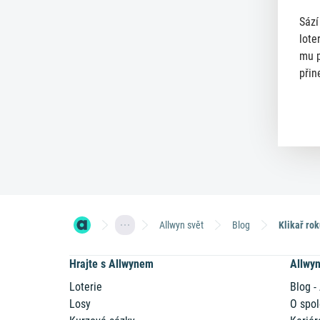
Sází
lote
mu p
přin
Allwyn svět
Blog
Hrajte s Allwynem
Allwy
Loterie
Blog -
Losy
O spol