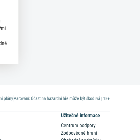
m
ými
ědné
ní plány
Varování: Účast na hazardní hře může být škodlivá | 18+
Užitečné informace
Centrum podpory
Zodpovědné hraní