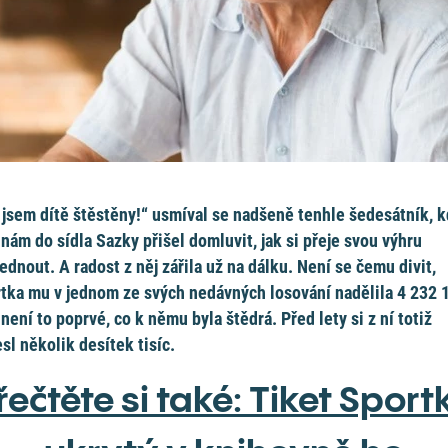
 jsem dítě štěstěny!“ usmíval se nadšeně tenhle šedesátník, 
 nám do sídla Sazky přišel domluvit, jak si přeje svou výhru
ednout. A radost z něj zářila už na dálku. Není se čemu divit,
tka mu v jednom ze svých nedávných losování nadělila 4 232 
 není to poprvé, co k němu byla štědrá. Před lety si z ní totiž
sl několik desítek tisíc.
řečtěte si také: Tiket Sport