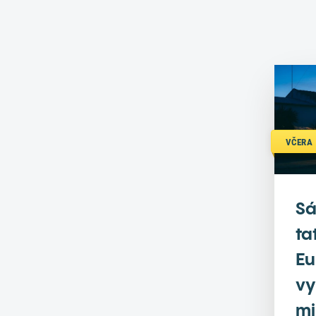
VČERA 
Sá
ta
Eu
vy
mi