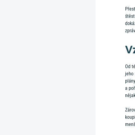
Přest
štěst
dokáz
zprá
V
Od té
jeho
plány
a po
nějak
Zárov
koupi
menš