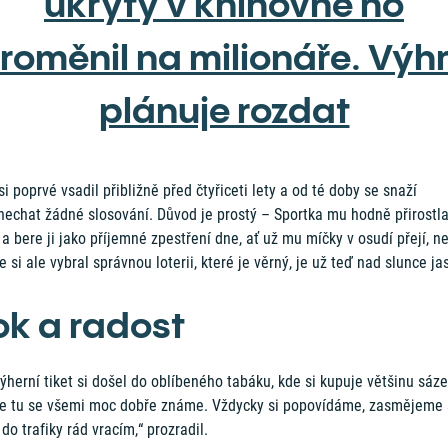
ukrytý v knihovně ho
roměnil na milionáře. Výh
plánuje rozdat
i poprvé vsadil přibližně před čtyřiceti lety a od té doby se snaží
nechat žádné slosování. Důvod je prostý – Sportka mu hodně přirostla
 a bere ji jako příjemné zpestření dne, ať už mu míčky v osudí přejí, n
e si ale vybral správnou loterii, které je věrný, je už teď nad slunce ja
ok a radost
ýherní tiket si došel do oblíbeného tabáku, kde si kupuje většinu sáz
se tu se všemi moc dobře známe. Vždycky si popovídáme, zasmějeme 
 do trafiky rád vracím,“ prozradil.