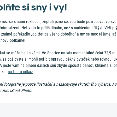
lňte si sny i vy!
 než se s námi rozloučil, zeptali jsme se, zda bude pokračovat ve sv
čním sázení. Netrvalo to příliš dlouho, než s nadšením přikývl. Věří pr
é známé pořekadlo „do třetice všeho dobrého“ a my se moc těšíme, až
znovu potkáme!
tkat se můžeme i s vámi. Ve Sportce na vás momentálně čeká 72,9 mi
, za což byste si mohli pořídit opravdu pěkný byteček nebo rovnou lu
 A ještě vám na plnění dalších snů zbyde spousta peněz. Klikněte si p
tiket
na tento odkaz
.
í fotografie je pouze ilustrační a nezachycuje skutečného výherce. Au
rafie: iStock Photo.