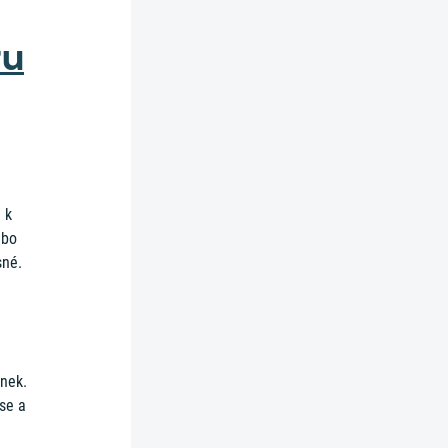
ru
 k
ebo
sné.
enek.
se a