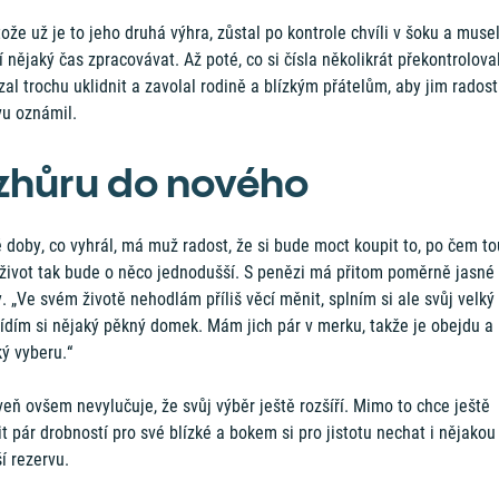
ože už je to jeho druhá výhra, zůstal po kontrole chvíli v šoku a muse
í nějaký čas zpracovávat. Až poté, co si čísla několikrát překontroloval
al trochu uklidnit a zavolal rodině a blízkým přátelům, aby jim rados
vu oznámil.
zhůru do nového
 doby, co vyhrál, má muž radost, že si bude moct koupit to, po čem tou
 život tak bude o něco jednodušší. S penězi má přitom poměrně jasné
. „Ve svém životě nehodlám příliš věcí měnit, splním si ale svůj velký
řídím si nějaký pěkný domek. Mám jich pár v merku, takže je obejdu a
ý vyberu.“
eň ovšem nevylučuje, že svůj výběr ještě rozšíří. Mimo to chce ještě
t pár drobností pro své blízké a bokem si pro jistotu nechat i nějakou
í rezervu.