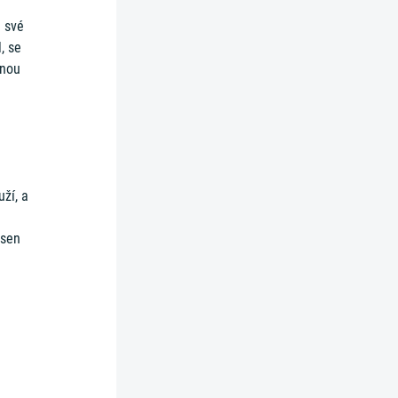
l své
, se
tnou
ží, a
 sen