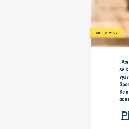
20. 02. 2022
„Asi
se k
vyzv
Spor
Kč a
odne
P