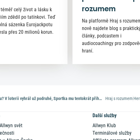
rozumem
 téměř celý život a lásku k
riím zdědil po tatínkovi. Teď
Na platformě Hraj s rozume
lná sázenka Eurojackpotu
nově najdete blog s praktick
esla přes 20 milionů korun.
články, podcastem i
audiocoachingy pro zodpov
hraní.
Klikař roku? V loterii vyhrál už podruhé, Sportka mu tentokrát přihrála 4 miliony
Hraj s rozumem
Her
n
Další služby
 Allwyn svět
Allwyn Klub
ečnosti
Terminálové služby