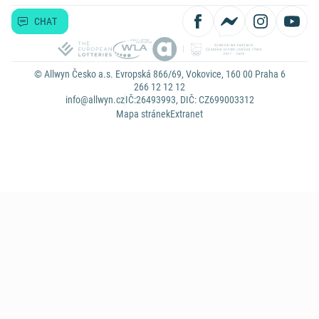
CHAT
© Allwyn Česko a.s. Evropská 866/69, Vokovice, 160 00 Praha 6
266 12 12 12
info@allwyn.cz
IČ:26493993, DIČ: CZ699003312
Mapa stránek
Extranet