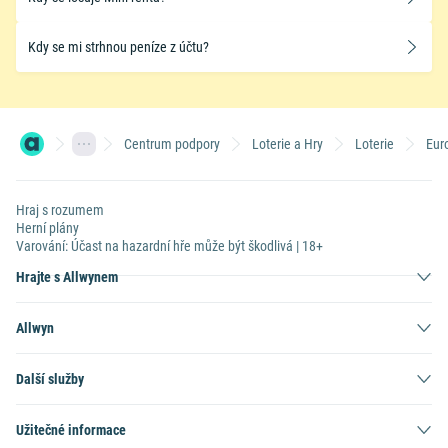
Kdy se mi strhnou peníze z účtu?
Centrum podpory
Loterie a Hry
Loterie
Eur
Hraj s rozumem
Herní plány
Varování: Účast na hazardní hře může být škodlivá | 18+
Hrajte s Allwynem
Allwyn
Další služby
Užitečné informace