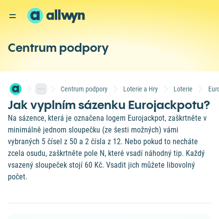
Centrum podpory
Centrum podpory
Loterie a Hry
Loterie
Eur
Jak vyplním sázenku Eurojackpotu?
Na sázence, která je označena logem Eurojackpot, zaškrtněte v
minimálně jednom sloupečku (ze šesti možných) vámi
vybraných 5 čísel z 50 a 2 čísla z 12. Nebo pokud to necháte
zcela osudu, zaškrtněte pole N, které vsadí náhodný tip. Každý
vsazený sloupeček stojí 60 Kč. Vsadit jich můžete libovolný
počet.