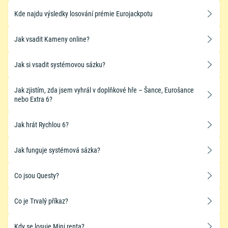
Kde najdu výsledky losování prémie Eurojackpotu
Jak vsadit Kameny online?
Jak si vsadit systémovou sázku?
Jak zjistím, zda jsem vyhrál v doplňkové hře – Šance, Eurošance
nebo Extra 6?
Jak hrát Rychlou 6?
​Jak funguje systémová sázka?
Co jsou Questy?
Co je Trvalý příkaz?
Kdy se losuje Mini renta?