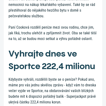
nemocnici na nákup lékařského vybavení. Také by se rád
přestěhoval do nějakého hezčího bytu v domě s
pečovatelskou službou.
Paní Cooková rozdělí peníze mezi svou rodinu, chce jim,
jak říká, trochu ulehčit a zpříjemnit život. Oba se také těší
na to, až se budou moci setkat a výhru pořádně oslavit.
Vyhrajte dnes ve
Sportce 222,4 milionu
Kdybyste vyhráli, rozdělili byste se o peníze? Pokud ano,
máme pro vás jednu skvělou zprávu - když vám to dneska
večer vyjde ve Sportce, na obdarovávání vašich blízkých
budete mít k dispozici pořádný balík - Superjackpot právě
ukrývá částku 222,4 milionu korun.