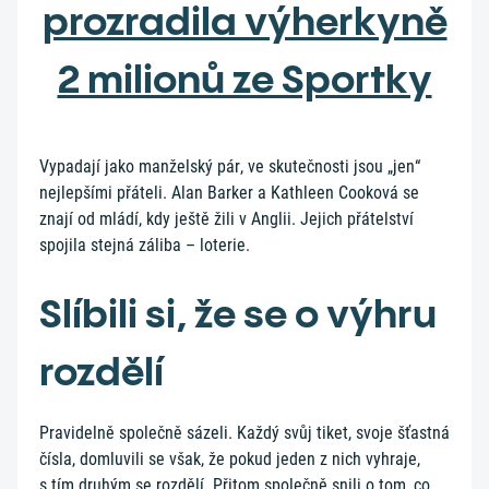
prozradila výherkyně
2 milionů ze Sportky
Vypadají jako manželský pár, ve skutečnosti jsou „jen“
nejlepšími přáteli. Alan Barker a Kathleen Cooková se
znají od mládí, kdy ještě žili v Anglii. Jejich přátelství
spojila stejná záliba – loterie.
Slíbili si, že se o výhru
rozdělí
Pravidelně společně sázeli. Každý svůj tiket, svoje šťastná
čísla, domluvili se však, že pokud jeden z nich vyhraje,
s tím druhým se rozdělí. Přitom společně snili o tom, co