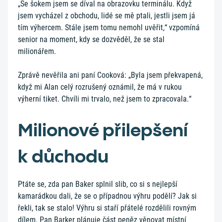
„Se šokem jsem se díval na obrazovku terminálu. Když
jsem vycházel z obchodu, lidé se mě ptali, jestli jsem já
tím výhercem. Stále jsem tomu nemohl uvěřit,“ vzpomíná
senior na moment, kdy se dozvěděl, že se stal
milionářem.
Zprávě nevěřila ani paní Cooková: „Byla jsem překvapená,
když mi Alan celý rozrušený oznámil, že má v rukou
výherní tiket. Chvíli mi trvalo, než jsem to zpracovala.“
Milionové přilepšení
k důchodu
Ptáte se, zda pan Baker splnil slib, co si s nejlepší
kamarádkou dali, že se o případnou výhru podělí? Jak si
řekli, tak se stalo! Výhru si staří přátelé rozdělili rovným
dílem. Pan Barker plánuje část peněz věnovat místní