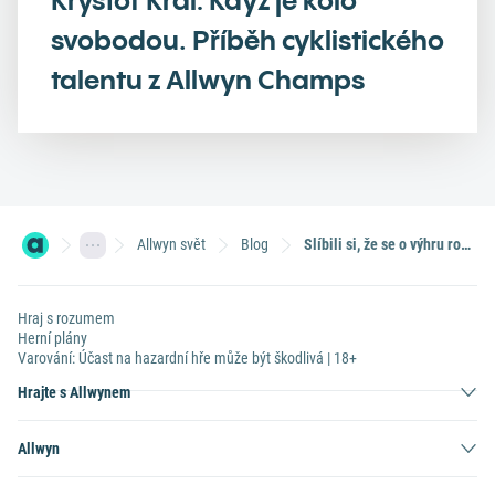
svobodou. Příběh cyklistického
talentu z Allwyn Champs
Allwyn svět
Blog
Slíbili si, že se o výhru rozdělí. Teď je každý z nich bohatší o víc než 17 milionů
Hraj s rozumem
Herní plány
Varování: Účast na hazardní hře může být škodlivá | 18+
Hrajte s Allwynem
Allwyn