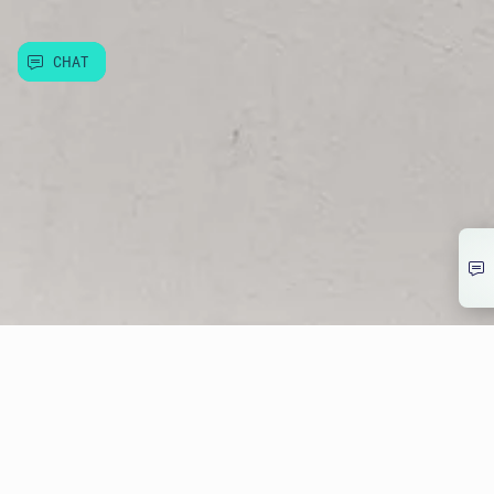
Užitečné informace
CHAT
© Allwyn Česko a.s. Evropská 866/69, Vokovice, 160 00 Praha 6
266 12 12 12
info@allwyn.cz
IČ:26493993, DIČ: CZ699003312
Mapa stránek
Extranet