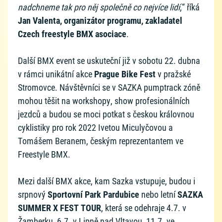
nadchneme tak pro něj společně co nejvíce lidí
,“ říká
Jan Valenta, organizátor programu, zakladatel
Czech freestyle BMX asociace
.
Další BMX event se uskuteční již v sobotu 22. dubna
v rámci unikátní akce
Prague Bike Fest
v pražské
Stromovce. Návštěvníci se v SAZKA pumptrack zóně
mohou těšit na workshopy, show profesionálních
jezdců a budou se moci potkat s českou královnou
cyklistiky pro rok 2022 Ivetou Miculyčovou a
Tomášem Beranem, českým reprezentantem ve
Freestyle BMX.
Mezi další BMX akce, kam Sazka vstupuje, budou i
srpnový
Sportovní Park Pardubice
nebo letní
SAZKA
SUMMER X FEST TOUR
, která se odehraje 4.7. v
Žamberku, 6.7. v Lipně nad Vltavou, 11.7. ve