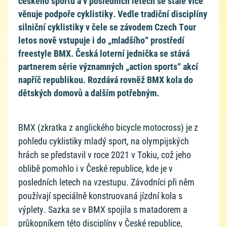
českého sportu a v posledních letech se stále více
věnuje podpoře cyklistiky. Vedle tradiční disciplíny
silniční cyklistiky v čele se závodem Czech Tour
letos nově vstupuje i do „mladšího“ prostředí
freestyle BMX. Česká loterní jednička se stává
partnerem série významných „action sports“ akcí
napříč republikou. Rozdává rovněž BMX kola do
dětských domovů a dalším potřebným.
BMX (zkratka z anglického bicycle motocross) je z
pohledu cyklistiky mladý sport, na olympijských
hrách se představil v roce 2021 v Tokiu, což jeho
oblibě pomohlo i v České republice, kde je v
posledních letech na vzestupu. Závodníci při něm
používají speciálně konstruovaná jízdní kola s
výplety. Sazka se v BMX spojila s matadorem a
průkopníkem této disciplíny v České republice,