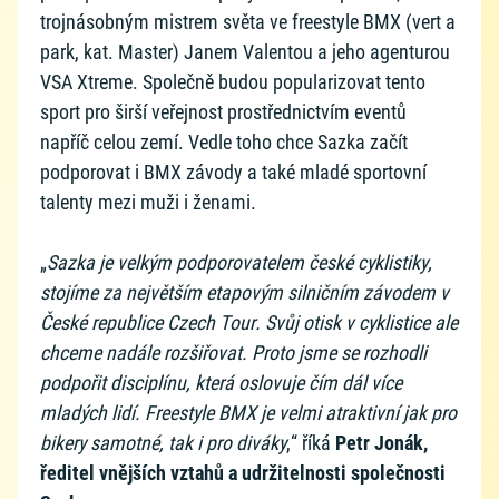
trojnásobným mistrem světa ve freestyle BMX (vert a
park, kat. Master) Janem Valentou a jeho agenturou
VSA Xtreme. Společně budou popularizovat tento
sport pro širší veřejnost prostřednictvím eventů
napříč celou zemí. Vedle toho chce Sazka začít
podporovat i BMX závody a také mladé sportovní
talenty mezi muži i ženami.
„
Sazka je velkým podporovatelem české cyklistiky,
stojíme za největším etapovým silničním závodem v
České republice Czech Tour. Svůj otisk v cyklistice ale
chceme nadále rozšiřovat. Proto jsme se rozhodli
podpořit disciplínu, která oslovuje čím dál více
mladých lidí. Freestyle BMX je velmi atraktivní jak pro
bikery samotné, tak i pro diváky
,“ říká
Petr Jonák,
ředitel vnějších vztahů a udržitelnosti společnosti