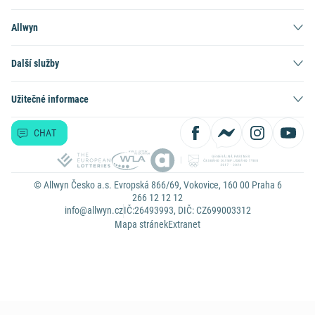
Allwyn
Další služby
Užitečné informace
CHAT
© Allwyn Česko a.s. Evropská 866/69, Vokovice, 160 00 Praha 6
266 12 12 12
info@allwyn.cz
IČ:26493993, DIČ: CZ699003312
Mapa stránek
Extranet