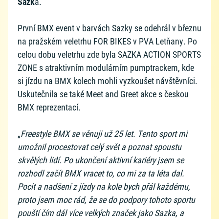
Sazk
a.
První BMX event v barvách Sazky se odehrál v březnu
na pražském veletrhu FOR BIKES v PVA Letňany. Po
celou dobu veletrhu zde byla SAZKA ACTION SPORTS
ZONE s atraktivním modulárním pumptrackem, kde
si jízdu na BMX kolech mohli vyzkoušet návštěvníci.
Uskutečnila se také Meet and Greet akce s českou
BMX reprezentací.
„
Freestyle BMX se věnuji už 25 let. Tento sport mi
umožnil procestovat celý svět a poznat spoustu
skvělých lidí. Po ukončení aktivní kariéry jsem se
rozhodl začít BMX vracet to, co mi za ta léta dal.
Pocit a nadšení z jízdy na kole bych přál každému,
proto jsem moc rád, že se do podpory tohoto sportu
pouští čím dál více velkých značek jako Sazka, a