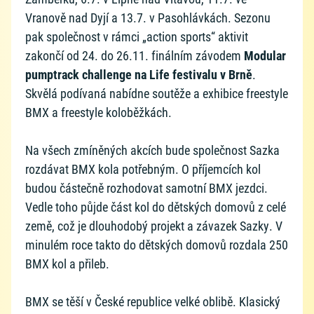
Vranově nad Dyjí a 13.7. v Pasohlávkách. Sezonu
pak společnost v rámci „action sports“ aktivit
zakončí od 24. do 26.11. finálním závodem
Modular
pumptrack challenge na Life festivalu v Brně
.
Skvělá podívaná nabídne soutěže a exhibice freestyle
BMX a freestyle koloběžkách.
Na všech zmíněných akcích bude společnost Sazka
rozdávat BMX kola potřebným. O příjemcích kol
budou částečně rozhodovat samotní BMX jezdci.
Vedle toho půjde část kol do dětských domovů z celé
země, což je dlouhodobý projekt a závazek Sazky. V
minulém roce takto do dětských domovů rozdala 250
BMX kol a přileb.
BMX se těší v České republice velké oblibě. Klasický