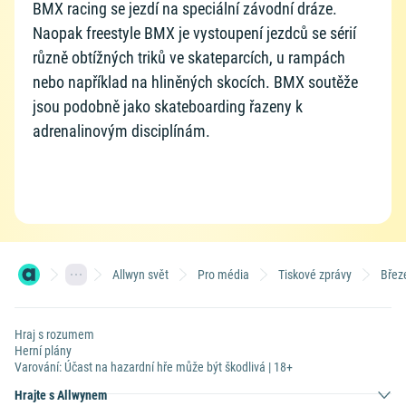
BMX racing se jezdí na speciální závodní dráze.
Naopak freestyle BMX je vystoupení jezdců se sérií
různě obtížných triků ve skateparcích, u rampách
nebo například na hliněných skocích. BMX soutěže
jsou podobně jako skateboarding řazeny k
adrenalinovým disciplínám.
Allwyn svět
Pro média
Tiskové zprávy
Břez
Hraj s rozumem
Herní plány
Varování: Účast na hazardní hře může být škodlivá | 18+
Hrajte s Allwynem