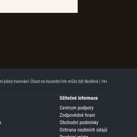
ní plány
Varování: Účast na hazardní hře může být škodlivá | 18+
Užitečné informace
Centrum podpory
Zodpovědné hraní
n
Obchodní podmínky
Ochrana osobních údajů