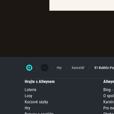
Hry
Kancelář
81 Bubble Pop
Hrajte s Allwynem
Allwy
Loterie
Blog -
Losy
O spol
Kurzové sázky
Kariér
Hry
Pro m