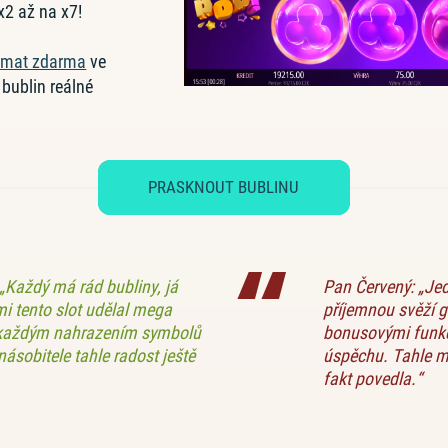
 x2 až na x7!
omat zdarma
ve
 bublin reálné
PRASKNOUT BUBLINU
„Každý má rád bubliny, já
Pan Červený: „Je
mi tento slot udělal mega
příjemnou svěží g
 každým nahrazením symbolů
bonusovými funkc
ásobitele tahle radost ještě
úspěchu. Tahle m
fakt povedla.“