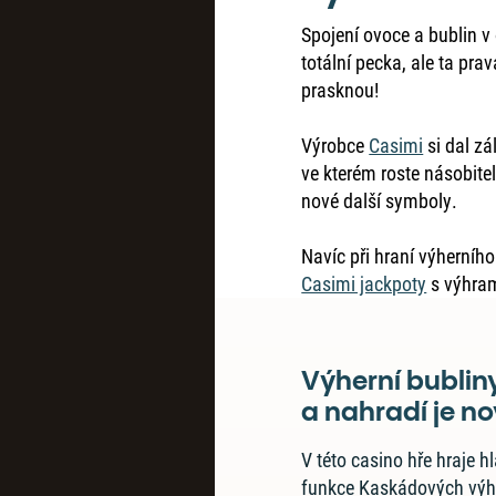
Spojení ovoce a bublin 
totální pecka, ale ta pra
prasknou!
Výrobce
Casimi
si dal zá
ve kterém roste násobite
nové další symboly.
Navíc při hraní výherního
Casimi jackpoty
s výhram
Výherní bublin
a nahradí je n
V této casino hře hraje h
funkce Kaskádových výhe