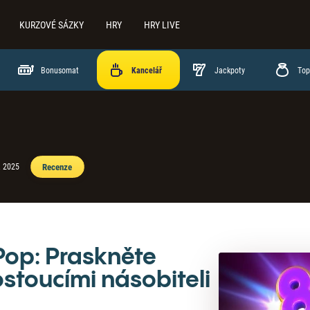
KURZOVÉ SÁZKY
HRY
HRY LIVE
Bonusomat
Jackpoty
Top
Recenze
. 2025
Pop: Praskněte
ostoucími násobiteli