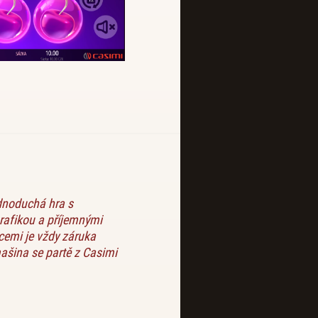
dnoduchá hra s
rafikou a příjemnými
emi je vždy záruka
ašina se partě z Casimi