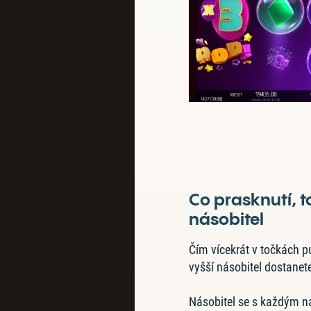
Co prasknutí, t
násobitel
Čím vícekrát v točkách p
vyšší násobitel dostanet
Násobitel se s každým 