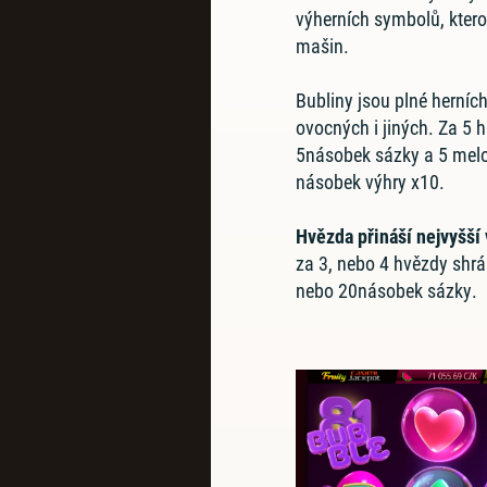
výherních symbolů, ktero
mašin.
Bubliny jsou plné herníc
ovocných i jiných. Za 5 
5násobek sázky a 5 melo
násobek výhry x10.
Hvězda přináší nejvyšší
za 3, nebo 4 hvězdy shr
nebo 20násobek sázky.