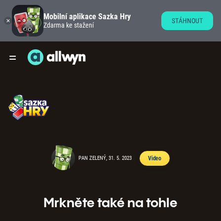
Mobilní aplikace Sazka Hry
STÁHNOUT
Zdarma ke stažení
PAN ZELENÝ, 31. 5. 2023
Video
Mrkněte také na tohle