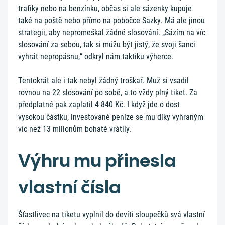
trafiky nebo na benzínku, občas si ale sázenky kupuje
také na poště nebo přímo na pobočce Sazky. Má ale jinou
strategii, aby nepromeškal žádné slosování. „Sázím na víc
slosování za sebou, tak si můžu být jistý, že svoji šanci
vyhrát nepropásnu,” odkryl nám taktiku výherce.
Tentokrát ale i tak nebyl žádný troškař. Muž si vsadil
rovnou na 22 slosování po sobě, a to vždy plný tiket. Za
předplatné pak zaplatil 4 840 Kč. I když jde o dost
vysokou částku, investované peníze se mu díky vyhraným
víc než 13 milionům bohatě vrátily.
Výhru mu přinesla
vlastní čísla
Šťastlivec na tiketu vyplnil do devíti sloupečků svá vlastní