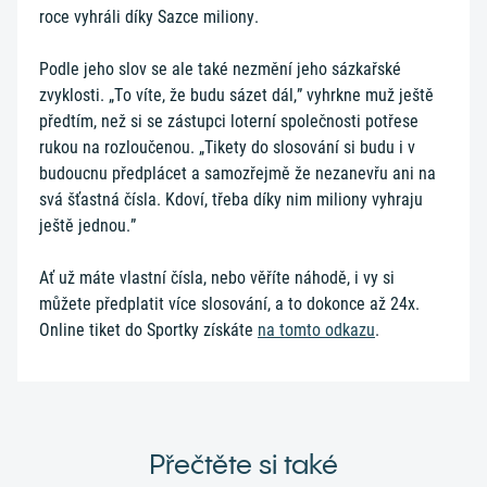
roce vyhráli díky Sazce miliony.
Podle jeho slov se ale také nezmění jeho sázkařské
zvyklosti. „To víte, že budu sázet dál,” vyhrkne muž ještě
předtím, než si se zástupci loterní společnosti potřese
rukou na rozloučenou. „Tikety do slosování si budu i v
budoucnu předplácet a samozřejmě že nezanevřu ani na
svá šťastná čísla. Kdoví, třeba díky nim miliony vyhraju
ještě jednou.”
Ať už máte vlastní čísla, nebo věříte náhodě, i vy si
můžete předplatit více slosování, a to dokonce až 24x.
Online tiket do Sportky získáte
na tomto odkazu
.
Přečtěte si také