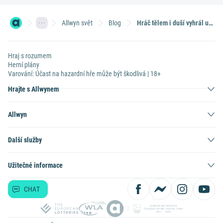
Allwyn svět
Blog
Hráč tělem i duší vyhrál už podruhé. Tentokrát ve Sportce přes 13 milionů
Hraj s rozumem
Herní plány
Varování: Účast na hazardní hře může být škodlivá | 18+
Hrajte s Allwynem
Allwyn
Další služby
Užitečné informace
CHAT