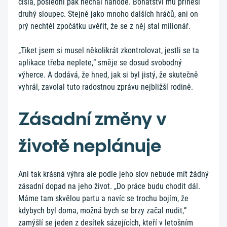
čísla, poslední pak nechal náhodě. Bohatství mu přinesl
druhý sloupec. Stejně jako mnoho dalších hráčů, ani on
prý nechtěl zpočátku uvěřit, že se z něj stal milionář.
„Tiket jsem si musel několikrát zkontrolovat, jestli se ta
aplikace třeba neplete,” směje se dosud svobodný
výherce. A dodává, že hned, jak si byl jistý, že skutečně
vyhrál, zavolal tuto radostnou zprávu nejbližší rodině.
Zásadní změny v
životě neplánuje
Ani tak krásná výhra ale podle jeho slov nebude mít žádný
zásadní dopad na jeho život. „Do práce budu chodit dál.
Máme tam skvělou partu a navíc se trochu bojím, že
kdybych byl doma, možná bych se brzy začal nudit,”
zamýšlí se jeden z desítek sázejících, kteří v letošním