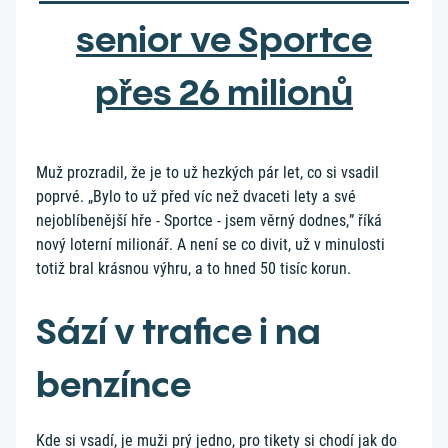
senior ve Sportce
přes 26 milionů
Muž prozradil, že je to už hezkých pár let, co si vsadil
poprvé. „Bylo to už před víc než dvaceti lety a své
nejoblíbenější hře - Sportce - jsem věrný dodnes,” říká
nový loterní milionář. A není se co divit, už v minulosti
totiž bral krásnou výhru, a to hned 50 tisíc korun.
Sází v trafice i na
benzínce
Kde si vsadí, je muži prý jedno, pro tikety si chodí jak do