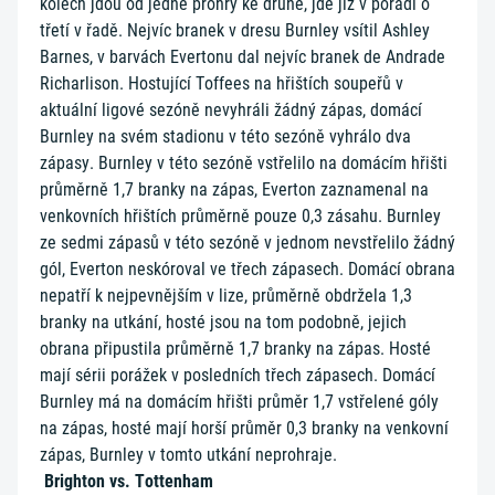
kolech jdou od jedné prohry ke druhé, jde již v pořadí o
třetí v řadě. Nejvíc branek v dresu Burnley vsítil Ashley
Barnes, v barvách Evertonu dal nejvíc branek de Andrade
Richarlison. Hostující Toffees na hřištích soupeřů v
aktuální ligové sezóně nevyhráli žádný zápas, domácí
Burnley na svém stadionu v této sezóně vyhrálo dva
zápasy. Burnley v této sezóně vstřelilo na domácím hřišti
průměrně 1,7 branky na zápas, Everton zaznamenal na
venkovních hřištích průměrně pouze 0,3 zásahu. Burnley
ze sedmi zápasů v této sezóně v jednom nevstřelilo žádný
gól, Everton neskóroval ve třech zápasech. Domácí obrana
nepatří k nejpevnějším v lize, průměrně obdržela 1,3
branky na utkání, hosté jsou na tom podobně, jejich
obrana připustila průměrně 1,7 branky na zápas. Hosté
mají sérii porážek v posledních třech zápasech. Domácí
Burnley má na domácím hřišti průměr 1,7 vstřelené góly
na zápas, hosté mají horší průměr 0,3 branky na venkovní
zápas, Burnley v tomto utkání neprohraje.
Brighton vs. Tottenham