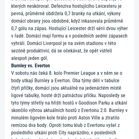
kterých neskóroval. Defenziva hostujícího Leicesteru je
pevná, průměrně obdržela 0,7 branky na utkání, výkony
domácí obrany jsou obdobné, když inkasovala průměrně
0,7 gólu na zápas. Hostující Leicester drží sérii dvou výher
v řadě. Domácí mají formu a v posledních sedmi zápasech
vyhráli. Domácí Liverpool je na svém stadionu v této
sezóně produktivní, dá se očekávat, že opět vstřelí
alespoň jeden gól.
Burnley vs. Everton
V sobotu nás čeká 8. kolo Premier League a v něm se o
body utkají Burnley a Everton. Oba týmy dělí v tabulce
čtyři příčky, domácí jsou aktuálně na jedenáctém místě
ligové tabulky, hosté drží patnáctou příčku. Naposledy se
tyto týmy střetly na hřišti hostů v Goodison Parku a utkání
skončilo výhrou aktuálních hostů z Evertonu 2:0. Burnley v
minulém ligovém kole hrálo proti Aston Ville a ztratilo
remízou dva body. Oproti tomu klub z Evertonu vyšel z
posledního utkání proti City naprázdno, v posledních