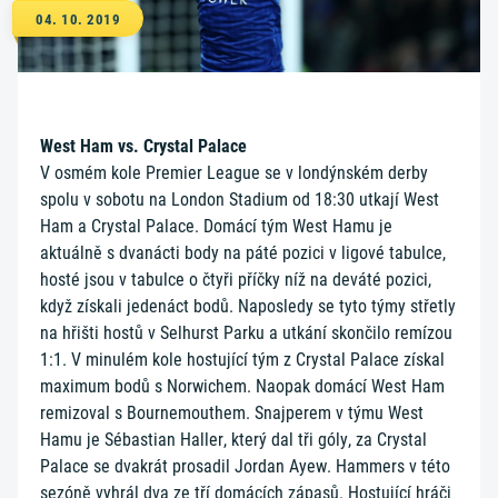
04. 10. 2019
West Ham vs. Crystal Palace
V osmém kole Premier League se v londýnském derby
spolu v sobotu na London Stadium od 18:30 utkají West
Ham a Crystal Palace. Domácí tým West Hamu je
aktuálně s dvanácti body na páté pozici v ligové tabulce,
hosté jsou v tabulce o čtyři příčky níž na deváté pozici,
když získali jedenáct bodů. Naposledy se tyto týmy střetly
na hřišti hostů v Selhurst Parku a utkání skončilo remízou
1:1. V minulém kole hostující tým z Crystal Palace získal
maximum bodů s Norwichem. Naopak domácí West Ham
remizoval s Bournemouthem. Snajperem v týmu West
Hamu je Sébastian Haller, který dal tři góly, za Crystal
Palace se dvakrát prosadil Jordan Ayew. Hammers v této
sezóně vyhrál dva ze tří domácích zápasů. Hostující hráči