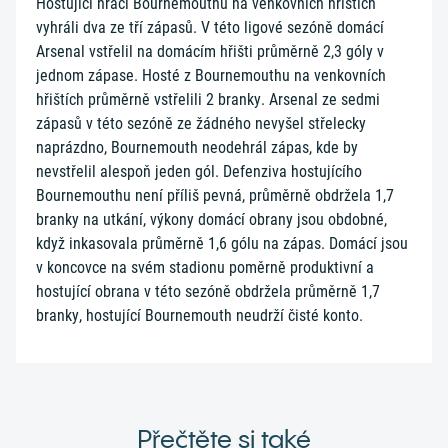
Hostující hráči Bournemouthu na venkovních hřištích
vyhráli dva ze tří zápasů. V této ligové sezóně domácí
Arsenal vstřelil na domácím hřišti průměrně 2,3 góly v
jednom zápase. Hosté z Bournemouthu na venkovních
hřištích průměrně vstřelili 2 branky. Arsenal ze sedmi
zápasů v této sezóně ze žádného nevyšel střelecky
naprázdno, Bournemouth neodehrál zápas, kde by
nevstřelil alespoň jeden gól. Defenziva hostujícího
Bournemouthu není příliš pevná, průměrně obdržela 1,7
branky na utkání, výkony domácí obrany jsou obdobné,
když inkasovala průměrně 1,6 gólu na zápas. Domácí jsou
v koncovce na svém stadionu poměrně produktivní a
hostující obrana v této sezóně obdržela průměrně 1,7
branky, hostující Bournemouth neudrží čisté konto.
Přečtěte si také