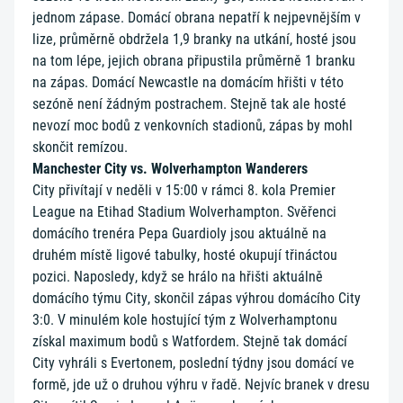
jednom zápase. Domácí obrana nepatří k nejpevnějším v
lize, průměrně obdržela 1,9 branky na utkání, hosté jsou
na tom lépe, jejich obrana připustila průměrně 1 branku
na zápas. Domácí Newcastle na domácím hřišti v této
sezóně není žádným postrachem. Stejně tak ale hosté
nevozí moc bodů z venkovních stadionů, zápas by mohl
skončit remízou.
Manchester City vs. Wolverhampton Wanderers
City přivítají v neděli v 15:00 v rámci 8. kola Premier
League na Etihad Stadium Wolverhampton. Svěřenci
domácího trenéra Pepa Guardioly jsou aktuálně na
druhém místě ligové tabulky, hosté okupují třináctou
pozici. Naposledy, když se hrálo na hřišti aktuálně
domácího týmu City, skončil zápas výhrou domácího City
3:0. V minulém kole hostující tým z Wolverhamptonu
získal maximum bodů s Watfordem. Stejně tak domácí
City vyhráli s Evertonem, poslední týdny jsou domácí ve
formě, jde už o druhou výhru v řadě. Nejvíc branek v dresu