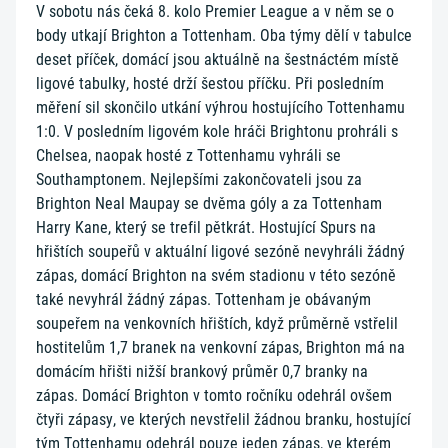
V sobotu nás čeká 8. kolo Premier League a v něm se o
body utkají Brighton a Tottenham. Oba týmy dělí v tabulce
deset příček, domácí jsou aktuálně na šestnáctém místě
ligové tabulky, hosté drží šestou příčku. Při posledním
měření sil skončilo utkání výhrou hostujícího Tottenhamu
1:0. V posledním ligovém kole hráči Brightonu prohráli s
Chelsea, naopak hosté z Tottenhamu vyhráli se
Southamptonem. Nejlepšími zakončovateli jsou za
Brighton Neal Maupay se dvěma góly a za Tottenham
Harry Kane, který se trefil pětkrát. Hostující Spurs na
hřištích soupeřů v aktuální ligové sezóně nevyhráli žádný
zápas, domácí Brighton na svém stadionu v této sezóně
také nevyhrál žádný zápas. Tottenham je obávaným
soupeřem na venkovních hřištích, když průměrně vstřelil
hostitelům 1,7 branek na venkovní zápas, Brighton má na
domácím hřišti nižší brankový průměr 0,7 branky na
zápas. Domácí Brighton v tomto ročníku odehrál ovšem
čtyři zápasy, ve kterých nevstřelil žádnou branku, hostující
tým Tottenhamu odehrál pouze jeden zápas, ve kterém