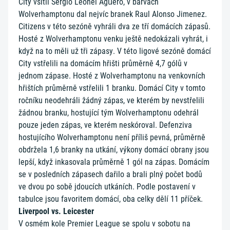
City vsítil Sergio Leonel Agüero, v barvách
Wolverhamptonu dal nejvíc branek Raul Alonso Jimenez.
Citizens v této sezóně vyhráli dva ze tří domácích zápasů.
Hosté z Wolverhamptonu venku ještě nedokázali vyhrát, i
když na to měli už tři zápasy. V této ligové sezóně domácí
City vstřelili na domácím hřišti průměrně 4,7 gólů v
jednom zápase. Hosté z Wolverhamptonu na venkovních
hřištích průměrně vstřelili 1 branku. Domácí City v tomto
ročníku neodehráli žádný zápas, ve kterém by nevstřelili
žádnou branku, hostující tým Wolverhamptonu odehrál
pouze jeden zápas, ve kterém neskóroval. Defenziva
hostujícího Wolverhamptonu není příliš pevná, průměrně
obdržela 1,6 branky na utkání, výkony domácí obrany jsou
lepší, když inkasovala průměrně 1 gól na zápas. Domácím
se v posledních zápasech dařilo a brali plný počet bodů
ve dvou po sobě jdoucích utkáních. Podle postavení v
tabulce jsou favoritem domácí, oba celky dělí 11 příček.
Liverpool vs. Leicester
V osmém kole Premier League se spolu v sobotu na