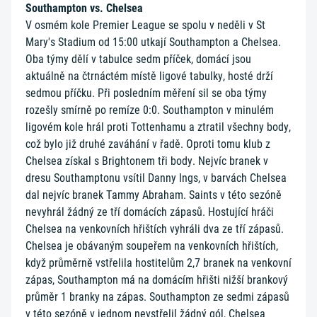
Southampton vs. Chelsea
V osmém kole Premier League se spolu v neděli v St
Mary's Stadium od 15:00 utkají Southampton a Chelsea.
Oba týmy dělí v tabulce sedm příček, domácí jsou
aktuálně na čtrnáctém místě ligové tabulky, hosté drží
sedmou příčku. Při posledním měření sil se oba týmy
rozešly smírně po remíze 0:0. Southampton v minulém
ligovém kole hrál proti Tottenhamu a ztratil všechny body,
což bylo již druhé zaváhání v řadě. Oproti tomu klub z
Chelsea získal s Brightonem tři body. Nejvíc branek v
dresu Southamptonu vsítil Danny Ings, v barvách Chelsea
dal nejvíc branek Tammy Abraham. Saints v této sezóně
nevyhrál žádný ze tří domácích zápasů. Hostující hráči
Chelsea na venkovních hřištích vyhráli dva ze tří zápasů.
Chelsea je obávaným soupeřem na venkovních hřištích,
když průměrně vstřelila hostitelům 2,7 branek na venkovní
zápas, Southampton má na domácím hřišti nižší brankový
průměr 1 branky na zápas. Southampton ze sedmi zápasů
v této sezóně v jednom nevstřelil žádný gól, Chelsea