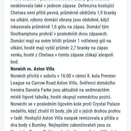
neskórovala také v jednom zápase. Defenziva hostující
Chelsea není příliš pevná, průměrně obdržela 1,9 branky
na utkání, výkony domácí obrany jsou obdobné, když
inkasovala průměrně 1,6 gólu na zápas. Domácí tým
Southamptonu prohrál v posledních dvou zápasech.
Domácí mají na svém hřišti průměr 1 vstřelený gól na
utkání, hosté mají vyšší průměr 2,7 branky na zápas
venku, hosté z Chelsea v tomto zápase získají alespoň
bod.
Norwich vs. Aston Villa
Norwich přivítá v sobotu v 16:00 v rámci 8. kola Premier
League na Carrow Road Aston Villu. Svěřenci domácího
trenéra Daniela Farke jsou aktuálně na sedmnáctém
místě ligové tabulky, hosté okupují osmnáctou pozici.
Norwichi se v posledním ligovém kole proti Crystal Palace
nedařilo, když ztratil tři body, jde již o jejich druhou prohru
v řadě. Hostující Aston Villa naopak remizovala a přišla o
dva body s Burnley. Nejlepšími zakončovateli jsou za