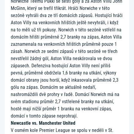
Norwiche Teemu Pukki se šesti góly a za Aston Villu John
McGinn, který se trefil třikrát. Hráči Norwiche v této
sezóně vyhráli dva ze tří domácích zápasů. Hostující hráči
Aston Villy na venkovních hřištích ještě nevyhráli, i když
na to měli už tři pokusy. Norwich v této sezóně vstřelil na
domácím hřišti průměrně 2,7 branky na zápas, Aston Villa
zaznamenala na venkovních hřištích průměrně pouze 1
zásah. Norwich ze sedmi zápasů v této sezóně ve třech
nevstřelil žádný gól, Aston Villa neskórovala ve dvou
zápasech. Defenziva hostující Aston Villy není příliš
pevná, průměrně obdržela 1,6 branky na utkání, výkony
domácí obrany jsou horší, když inkasovala průměrně 2,3
gólu na zápas. Domácím se aktuálně nedaří,
nashromáždili dvě prohry v řadě. Domácí Norwich má na
svém stadionu průměr 2,7 vstřelené branky na utkání,
hosté mají nižší průměr 1 branku na venkovní zápas,
domácí v tomto zápase neprohrají.
Newcastle vs. Manchester United
V osmém kole Premier League se spolu v neděli v St.