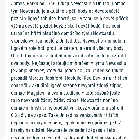
James‘ Parku od 17:30 utkají Newcastle a United. Domácí
tým Newcastlu je aktuálně s pěti body na devatenácté
pozici v ligové tabulce, hosté jsou v tabulce o devět příček
výš na desáté pozici, když získali devět bodů. Poslední
utkání na hřišti aktuálně domácího týmu Newcastlu,
skončilo výhrou hostů z United 0:2. Newcastle v minulém
ligovém kole hrál proti Leicesteru a ztratil všechny body.
Oproti tomu klub z United remizoval s Arsenalem a ztratil
dva body. Nejčastěji skórujícím hráčem v týmu Newcastlu
je Jonjo Shelvey, který dal jeden gól, za United se třikrát
prosadil Marcus Rashford. Hostující Red Devils na hřištích
soupeřů v aktuální ligové sezóně nevyhrál žádný zápas,
domácí Magpies na svém stadionu v této sezóně ještě
také nevyhráli žádný žádný zápas. Newcastle není na
domácím hřišti příliš produktivní, když v průměru vstřelil
0,3 góly na zápas. Také United na venkovních hřištích
nejsou obávaným týmem, jejich brankový průměr je 0,7
branky na utkání. Newcastle ze sedmi zápasů v této
sezóně ve třech nevstřelil žádný gól, United neskórovali v