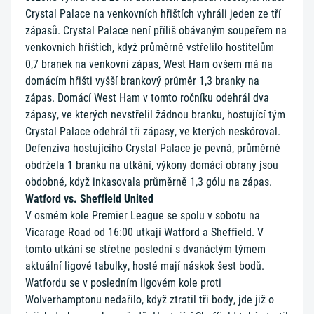
Crystal Palace na venkovních hřištích vyhráli jeden ze tří
zápasů. Crystal Palace není příliš obávaným soupeřem na
venkovních hřištích, když průměrně vstřelilo hostitelům
0,7 branek na venkovní zápas, West Ham ovšem má na
domácím hřišti vyšší brankový průměr 1,3 branky na
zápas. Domácí West Ham v tomto ročníku odehrál dva
zápasy, ve kterých nevstřelil žádnou branku, hostující tým
Crystal Palace odehrál tři zápasy, ve kterých neskóroval.
Defenziva hostujícího Crystal Palace je pevná, průměrně
obdržela 1 branku na utkání, výkony domácí obrany jsou
obdobné, když inkasovala průměrně 1,3 gólu na zápas.
Watford vs. Sheffield United
V osmém kole Premier League se spolu v sobotu na
Vicarage Road od 16:00 utkají Watford a Sheffield. V
tomto utkání se střetne poslední s dvanáctým týmem
aktuální ligové tabulky, hosté mají náskok šest bodů.
Watfordu se v posledním ligovém kole proti
Wolverhamptonu nedařilo, když ztratil tři body, jde již o