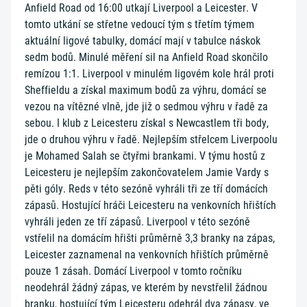
Anfield Road od 16:00 utkají Liverpool a Leicester. V
tomto utkání se střetne vedoucí tým s třetím týmem
aktuální ligové tabulky, domácí mají v tabulce náskok
sedm bodů. Minulé měření sil na Anfield Road skončilo
remízou 1:1. Liverpool v minulém ligovém kole hrál proti
Sheffieldu a získal maximum bodů za výhru, domácí se
vezou na vítězné vlně, jde již o sedmou výhru v řadě za
sebou. I klub z Leicesteru získal s Newcastlem tři body,
jde o druhou výhru v řadě. Nejlepším střelcem Liverpoolu
je Mohamed Salah se čtyřmi brankami. V týmu hostů z
Leicesteru je nejlepším zakončovatelem Jamie Vardy s
pěti góly. Reds v této sezóně vyhráli tři ze tří domácích
zápasů. Hostující hráči Leicesteru na venkovních hřištích
vyhráli jeden ze tří zápasů. Liverpool v této sezóně
vstřelil na domácím hřišti průměrně 3,3 branky na zápas,
Leicester zaznamenal na venkovních hřištích průměrně
pouze 1 zásah. Domácí Liverpool v tomto ročníku
neodehrál žádný zápas, ve kterém by nevstřelil žádnou
branku, hostující tým Leicesteru odehrál dva zápasy, ve