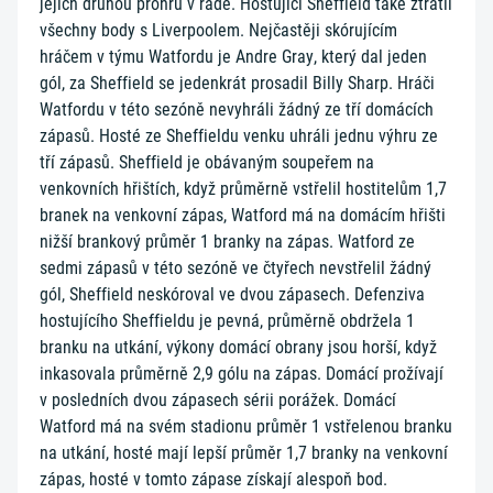
jejich druhou prohru v řadě. Hostující Sheffield také ztratil
všechny body s Liverpoolem. Nejčastěji skórujícím
hráčem v týmu Watfordu je Andre Gray, který dal jeden
gól, za Sheffield se jedenkrát prosadil Billy Sharp. Hráči
Watfordu v této sezóně nevyhráli žádný ze tří domácích
zápasů. Hosté ze Sheffieldu venku uhráli jednu výhru ze
tří zápasů. Sheffield je obávaným soupeřem na
venkovních hřištích, když průměrně vstřelil hostitelům 1,7
branek na venkovní zápas, Watford má na domácím hřišti
nižší brankový průměr 1 branky na zápas. Watford ze
sedmi zápasů v této sezóně ve čtyřech nevstřelil žádný
gól, Sheffield neskóroval ve dvou zápasech. Defenziva
hostujícího Sheffieldu je pevná, průměrně obdržela 1
branku na utkání, výkony domácí obrany jsou horší, když
inkasovala průměrně 2,9 gólu na zápas. Domácí prožívají
v posledních dvou zápasech sérii porážek. Domácí
Watford má na svém stadionu průměr 1 vstřelenou branku
na utkání, hosté mají lepší průměr 1,7 branky na venkovní
zápas, hosté v tomto zápase získají alespoň bod.