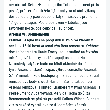
neskóroval. Defenziva hostujícího Tottenhamu není příliš
pevná, průměrně obdržela 1,3 branky na utkání, výkony
domácí obrany jsou obdobné, když inkasovala průměrně
1,4 gólu na zápas. Podle postavení v tabulce jsou
favoritem hosté, oba celky dělí 10 příček.
Arsenal vs. Bournemouth
Premier League má na programu 8. kolo, ve kterém v
neděli v 15:00 hostí Arsenal tým Bournemouthu. Svěřenci
domácího trenéra Unaie Emery jsou aktuálně na čtvrtém
místě ligové tabulky, hosté okupují osmou pozici.
Naposledy, když se hrálo na hřišti aktuálně domácího
týmu Arsenalu, skončil zápas výhrou domácího Arsenalu
5:1. V minulém kole hostující tým z Bournemouthu ztratil
remízou dva body s West Hamem. Stejně tak domácí
Arsenal remizoval s United. Snajperem v týmu Arsenalu je
Pierre-Emeric Aubameyang, který dal sedm gólů, za
Bournemouth se pětkrát prosadil Callum Wilson. Gunners
v této sezóně vyhráli dva ze tří domácích zápasů.