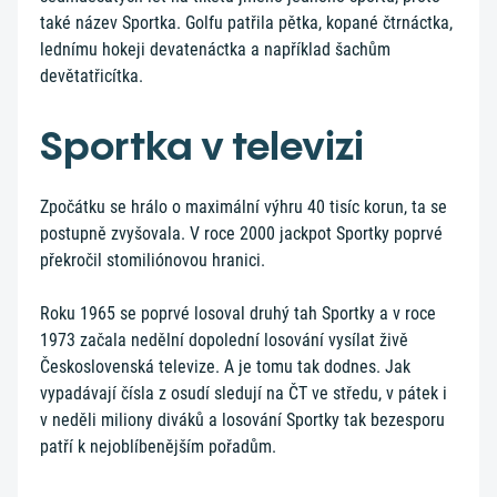
také název Sportka. Golfu patřila pětka, kopané čtrnáctka,
lednímu hokeji devatenáctka a například šachům
devětatřicítka.
Sportka v televizi
Zpočátku se hrálo o maximální výhru 40 tisíc korun, ta se
postupně zvyšovala. V roce 2000 jackpot Sportky poprvé
překročil stomiliónovou hranici.
Roku 1965 se poprvé losoval druhý tah Sportky a v roce
1973 začala nedělní dopolední losování vysílat živě
Československá televize. A je tomu tak dodnes. Jak
vypadávají čísla z osudí sledují na ČT ve středu, v pátek i
v neděli miliony diváků a losování Sportky tak bezesporu
patří k nejoblíbenějším pořadům.