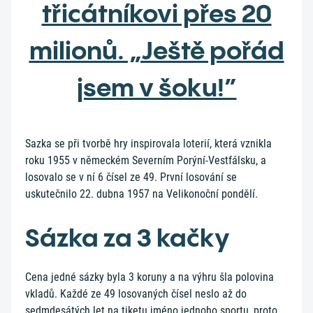
třicátníkovi přes 20
milionů. „Ještě pořád
jsem v šoku!”
Sazka se při tvorbě hry inspirovala loterií, která vznikla
roku 1955 v německém Severním Porýní-Vestfálsku, a
losovalo se v ní 6 čísel ze 49. První losování se
uskutečnilo 22. dubna 1957 na Velikonoční pondělí.
Sázka za 3 kačky
Cena jedné sázky byla 3 koruny a na výhru šla polovina
vkladů. Každé ze 49 losovaných čísel neslo až do
sedmdesátých let na tiketu jméno jednoho sportu, proto