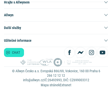
Hrajte s Allwynem
Allwyn
Další služby
Užitečné informace
CHAT
© Allwyn Česko a.s. Evropská 866/69, Vokovice, 160 00 Praha 6
266 12 12 12
info@allwyn.cz
IČ:26493993, DIČ: CZ699003312
Mapa stránek
Extranet