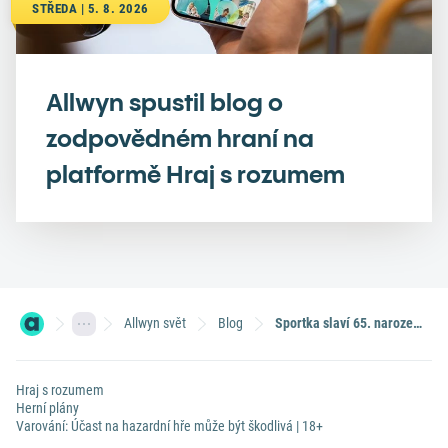
STŘEDA | 5. 8. 2026
Allwyn spustil blog o
zodpovědném hraní na
platformě Hraj s rozumem
Allwyn svět
Blog
Sportka slaví 65. narozeniny. Vyhrajete dneska večer skoro 100 milionů právě vy?
Hraj s rozumem
Herní plány
Varování: Účast na hazardní hře může být škodlivá | 18+