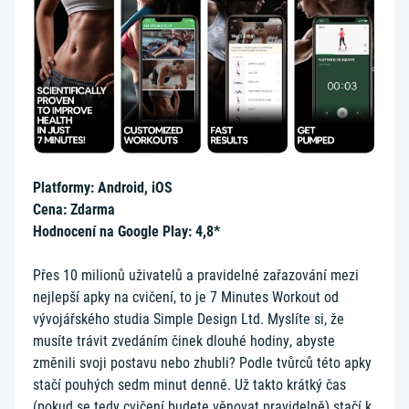
Platformy: Android, iOS
Cena: Zdarma
Hodnocení na Google Play: 4,8*
Přes 10 milionů uživatelů a pravidelné zařazování mezi
nejlepší apky na cvičení, to je 7 Minutes Workout od
vývojářského studia Simple Design Ltd. Myslíte si, že
musíte trávit zvedáním činek dlouhé hodiny, abyste
změnili svoji postavu nebo zhubli? Podle tvůrců této apky
stačí pouhých sedm minut denně. Už takto krátký čas
(pokud se tedy cvičení budete věnovat pravidelně) stačí k