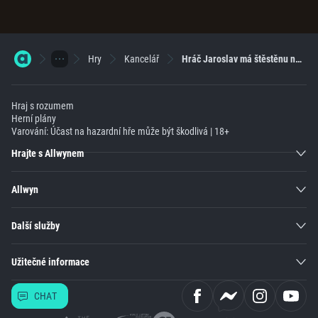
Hry
Kancelář
Hráč Jaroslav má štěstěnu na své straně
Hraj s rozumem
Herní plány
Varování: Účast na hazardní hře může být škodlivá | 18+
Hrajte s Allwynem
Allwyn
Další služby
Užitečné informace
CHAT