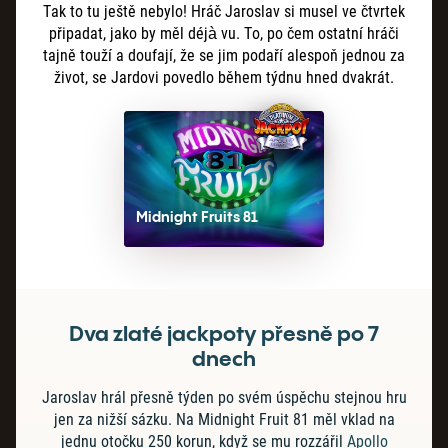
Tak to tu ještě nebylo! Hráč Jaroslav si musel ve čtvrtek
připadat, jako by měl déjà vu. To, po čem ostatní hráči
tajně touží a doufají, že se jim podaří alespoň jednou za
život, se Jardovi povedlo během týdnu hned dvakrát.
Midnight Fruits 81
Dva zlaté jackpoty přesně po 7
dnech
Jaroslav hrál přesně týden po svém úspěchu stejnou hru
jen za nižší sázku. Na Midnight Fruit 81 měl vklad na
jednu otočku 250 korun, když se mu rozzářil
Apollo