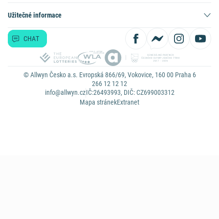
Užitečné informace
CHAT
© Allwyn Česko a.s. Evropská 866/69, Vokovice, 160 00 Praha 6
266 12 12 12
info@allwyn.cz
IČ:26493993, DIČ: CZ699003312
Mapa stránek
Extranet