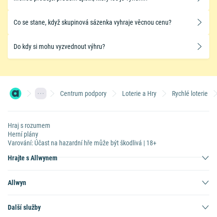
Co se stane, když skupinová sázenka vyhraje věcnou cenu?
​Do kdy si mohu vyzvednout výhru?
Centrum podpory
Loterie a Hry
Rychlé loterie
Hraj s rozumem
Herní plány
Varování: Účast na hazardní hře může být škodlivá | 18+
Hrajte s Allwynem
Allwyn
Další služby