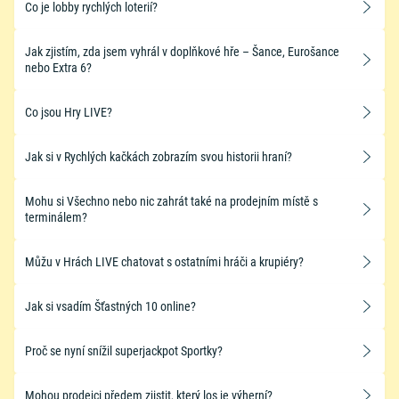
Co je lobby rychlých loterií?
Jak zjistím, zda jsem vyhrál v doplňkové hře – Šance, Eurošance
nebo Extra 6?
Co jsou Hry LIVE?
Jak si v Rychlých kačkách zobrazím svou historii hraní?
Mohu si Všechno nebo nic zahrát také na prodejním místě s
terminálem?
Můžu v Hrách LIVE chatovat s ostatními hráči a krupiéry?
Jak si vsadím Šťastných 10 online?
Proč se nyní snížil superjackpot Sportky?
​Mohou prodejci předem zjistit, který los je výherní?