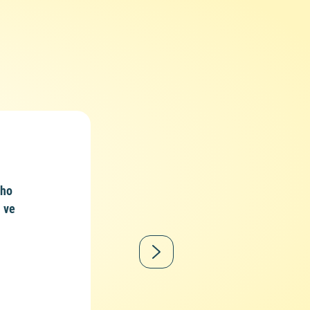
ého
i ve