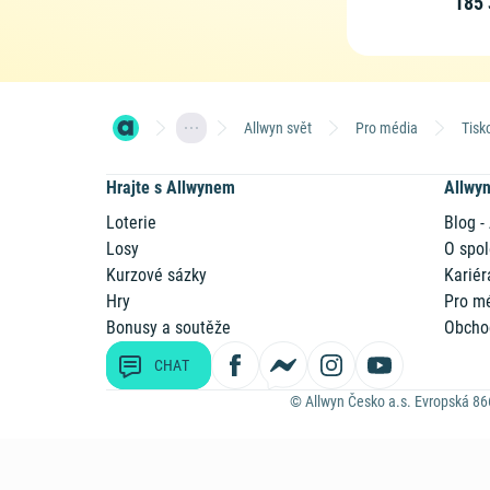
185 
Allwyn svět
Pro média
Tisk
Hrajte s Allwynem
Allwy
Loterie
Blog -
Losy
O spol
Kurzové sázky
Kariér
Hry
Pro m
Bonusy a soutěže
Obcho
CHAT
© Allwyn Česko a.s. Evropská 86