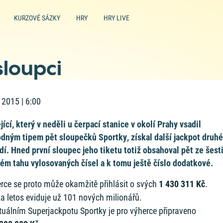
KURZOVÉ SÁZKY
HRY
HRY LIVE
sloupci
. 2015 | 6:00
jící, který v neděli u čerpací stanice v okolí Prahy vsadil
dným tipem pět sloupečků Sportky, získal další jackpot druh
dí. Hned první sloupec jeho tiketu totiž obsahoval pět ze šest
ém tahu vylosovaných čísel a k tomu ještě číslo dodatkové.
rce se proto může okamžitě přihlásit o svých
1 430 311 Kč
.
a letos eviduje už 101 nových milionářů.
tuálním Superjackpotu Sportky je pro výherce připraveno