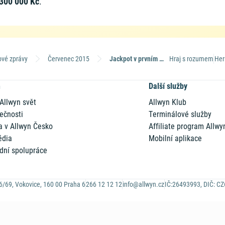
300 000 Kč
.
ové zprávy
Červenec 2015
Jackpot v prvním sloupci
Hraj s rozumem
Her
n
Další služby
 Allwyn svět
Allwyn Klub
ečnosti
Terminálové služby
a v Allwyn Česko
Affiliate program Allwy
édia
Mobilní aplikace
dní spolupráce
6/69, Vokovice, 160 00 Praha 6
266 12 12 12
info@allwyn.cz
IČ:26493993, DIČ: C