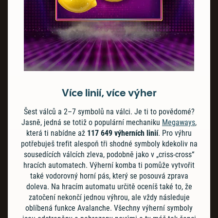
Více linií, více výher
Šest válců a 2–7 symbolů na válci. Je ti to povědomé?
Jasně, jedná se totiž o populární mechaniku
Megaways
,
která ti nabídne až
117 649 výherních linií
. Pro výhru
potřebuješ trefit alespoň tři shodné symboly kdekoliv na
sousedících válcích zleva, podobně jako v „criss-cross“
hracích automatech. Výherní komba ti pomůže vytvořit
také vodorovný horní pás, který se posouvá zprava
doleva. Na hracím automatu určitě oceníš také to, že
zatočení nekončí jednou výhrou, ale vždy následuje
oblíbená funkce Avalanche. Všechny výherní symboly