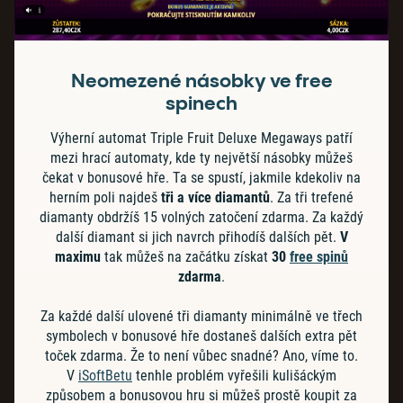
Neomezené násobky ve free
spinech
Výherní automat Triple Fruit Deluxe Megaways patří
mezi hrací automaty, kde ty největší násobky můžeš
čekat v bonusové hře. Ta se spustí, jakmile kdekoliv na
herním poli najdeš
tři a více diamantů
. Za tři trefené
diamanty obdržíš 15 volných zatočení zdarma. Za každý
další diamant si jich navrch přihodíš dalších pět.
V
maximu
tak můžeš na začátku získat
30
free spinů
zdarma
.
Za každé další ulovené tři diamanty minimálně ve třech
symbolech v bonusové hře dostaneš dalších extra pět
toček zdarma. Že to není vůbec snadné? Ano, víme to.
V
iSoftBetu
tenhle problém vyřešili kulišáckým
způsobem a bonusovou hru si můžeš prostě koupit za