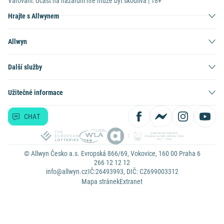
Varování: Účast na hazardní hře může být škodlivá | 18+
Hrajte s Allwynem
Allwyn
Další služby
Užitečné informace
CHAT
© Allwyn Česko a.s. Evropská 866/69, Vokovice, 160 00 Praha 6
266 12 12 12
info@allwyn.cz
IČ:26493993, DIČ: CZ699003312
Mapa stránek
Extranet