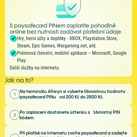
S paysafecard PINem zaplatíte pohodlně
online bez nutnosti zadávat platební údaje.
Hry, herní účty a doplňky - XBOX, Playstation Store,
Steam, Epic Games, Wargaming.net, atd.
Prémiová členství, mobilní aplikace – Microsoft, Google
Play.
Další služby na internetu.
Jak na to?
Na terminálu Allwyn si vyberte libovolnou hodnotu
1
paysafecard PINu od 200 Kč do 2500 Kč.
Po zaplacení dostanete účtenku s 16místný PIN
2
kódem.
Při platbě na internetu zvolte paysafecard a zadejte