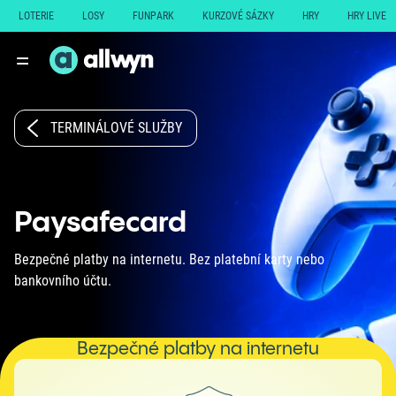
LOTERIE
LOSY
FUNPARK
KURZOVÉ SÁZKY
HRY
HRY LIVE
TERMINÁLOVÉ SLUŽBY
Paysafecard
Bezpečné platby na internetu. Bez platební karty nebo
bankovního účtu.
Bezpečné platby na internetu