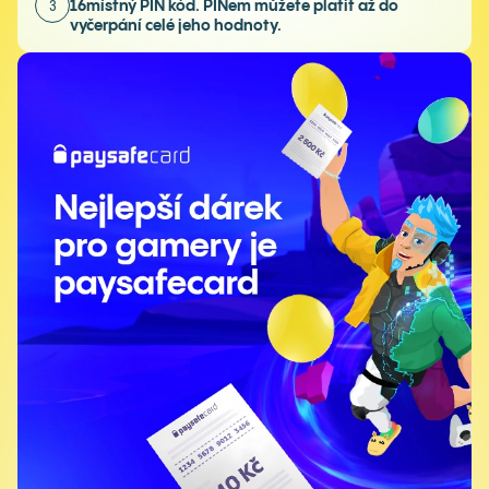
16místný PIN kód. PINem můžete platit až do
3
vyčerpání celé jeho hodnoty.