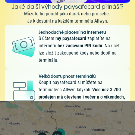
Jaké další výhody paysafecard přináší?
Můžete ho pořídit jako dárek nebo pro sebe.
Je k dostání na každém terminálu Allwyn.
Jednoduché placení na internetu
S účtem
my paysafecard
zaplatíte na
internetu
bez zadávání PIN kódu
. Na účet
lze vložit zakoupené kódy nebo dobít na
terminálu.
Velká dostupnost terminálů
Koupit paysafecard si můžete na
terminálech Allwyn kdykoli.
Více než 3 700
prodejen má otevřeno i večer a o víkendech,
700 prodejen jede NONSTOP
.