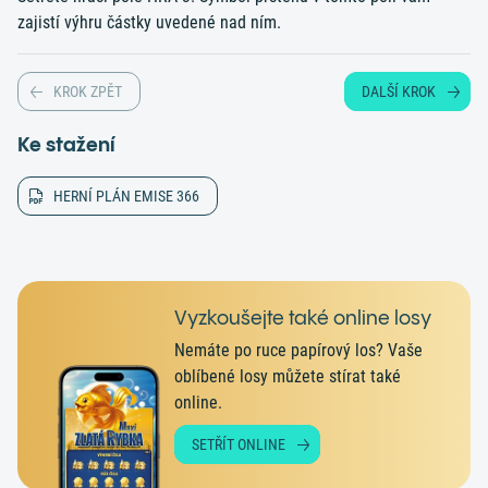
zajistí výhru částky uvedené nad ním.
KROK ZPĚT
DALŠÍ KROK
Ke stažení
HERNÍ PLÁN EMISE 366
Vyzkoušejte také online losy
Nemáte po ruce papírový los? Vaše
oblíbené losy můžete stírat také
online.
SETŘÍT ONLINE