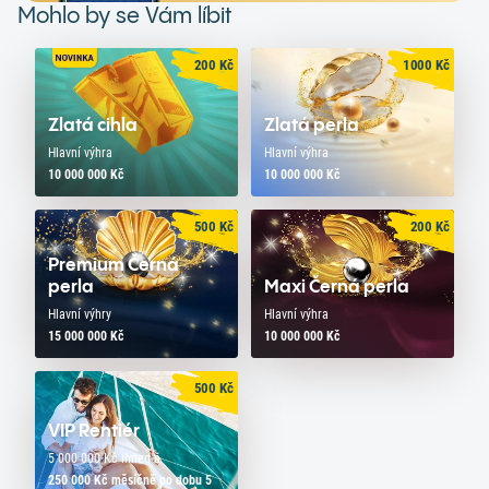
Mohlo by se Vám líbit
200
Kč
1000
Kč
Zlatá cihla
Zlatá perla
Hlavní výhra
Hlavní výhra
10 000 000 Kč
10 000 000 Kč
500
Kč
200
Kč
Premium Černá
perla
Maxi Černá perla
Hlavní výhry
Hlavní výhra
15 000 000 Kč
10 000 000 Kč
500
Kč
VIP Rentiér
5 000 000 Kč ihned a
250 000 Kč měsíčně po dobu 5