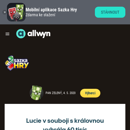
Mobilní aplikace Sazka Hry
STÁHNOUT
Zdarma ke stažení
PAN ZELENÝ, 4. 5. 2020
Výherci
Lucie v souboji s královnou
vyhrála 60 tisíc