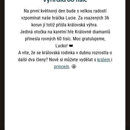
Na první květnový den bude s velkou radostí
vzpomínat naše hráčka Lucie. Za vsazených 36
korun jí totiž přišla královská výhra.
Jediná otočka na karetní hře Královně diamantů
přinesla rovných 60 tisíc. Moc gratulujeme,
Lucko! 👑
A víte, že se královská rodinka v dubnu rozrostla o
další dva členy? Nově si můžete vydělat s
králem
i
princem
. 🤩